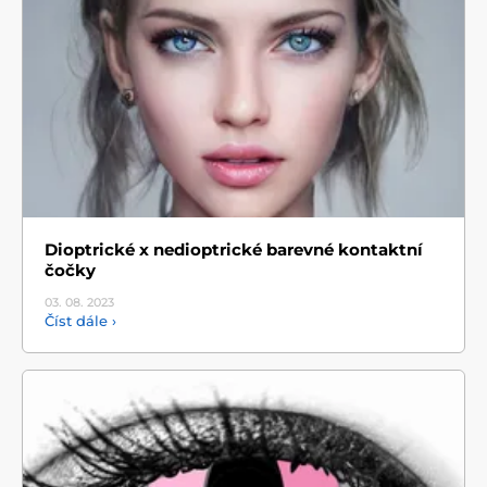
Dioptrické x nedioptrické barevné kontaktní
čočky
03. 08.
2023
Číst dále ›