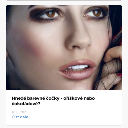
Hnedé barevné čočky - oříškové nebo
čokoládové?
12. 11.
2023
Číst dále ›