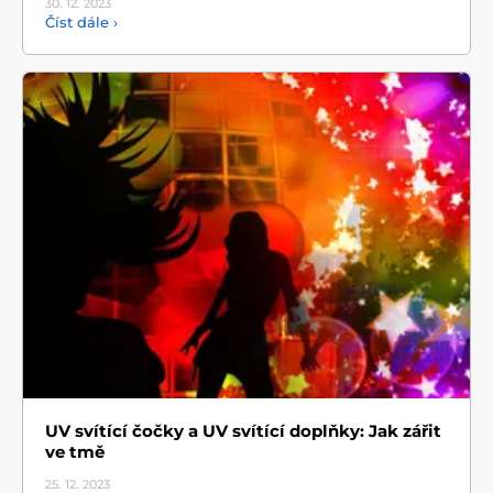
30. 12.
2023
Číst dále ›
UV svítící čočky a UV svítící doplňky: Jak zářit
ve tmě
25. 12.
2023