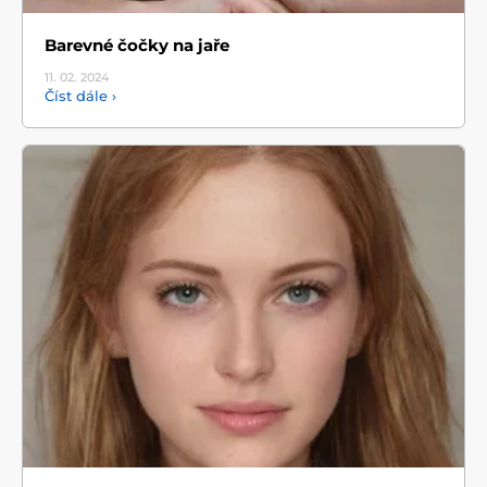
Barevné čočky na jaře
11. 02.
2024
Číst dále ›