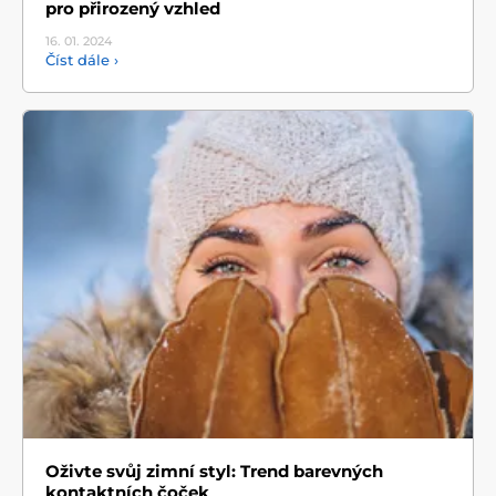
pro přirozený vzhled
16. 01.
2024
Číst dále ›
Oživte svůj zimní styl: Trend barevných
kontaktních čoček