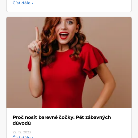
Číst dále ›
Proč nosit barevné čočky: Pět zábavných
důvodů
22. 12.
2023
Číst dále ›