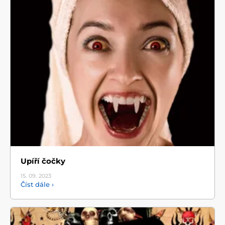
Upíří čočky
15. 09.
2023
Číst dále ›