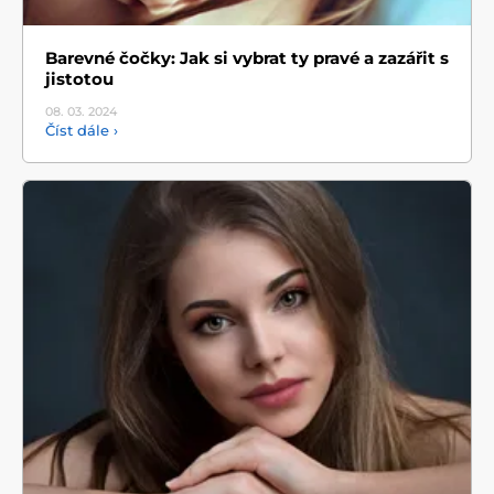
Barevné čočky: Jak si vybrat ty pravé a zazářit s
jistotou
08. 03.
2024
Číst dále ›