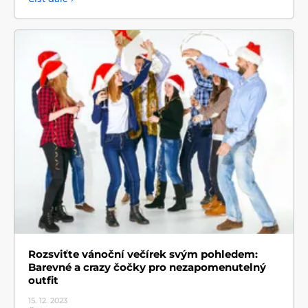
Rozsviťte vánoční večírek svým pohledem:
Barevné a crazy čočky pro nezapomenutelný
outfit
15. 12.
2023