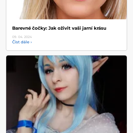
Barevné čočky: Jak oživit vaši jarní krásu
09. 04.
2024
Číst dále ›