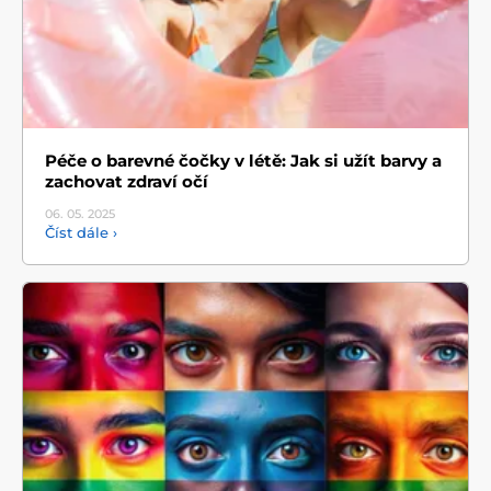
Péče o barevné čočky v létě: Jak si užít barvy a
zachovat zdraví očí
06. 05.
2025
Číst dále ›