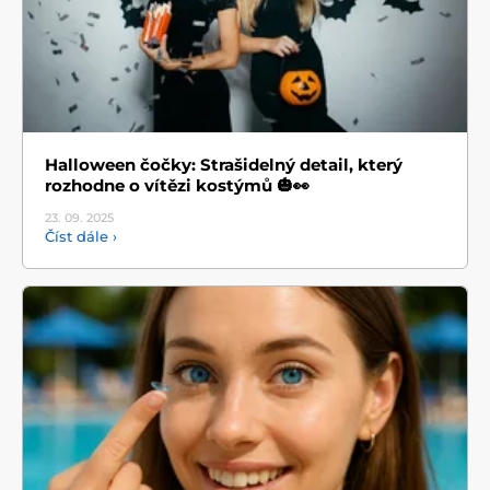
Halloween čočky: Strašidelný detail, který
rozhodne o vítězi kostýmů 🎃👀
23. 09.
2025
Číst dále ›