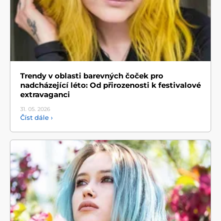
Trendy v oblasti barevných čoček pro
nadcházející léto: Od přirozenosti k festivalové
extravaganci
31. 05.
2026
Číst dále ›