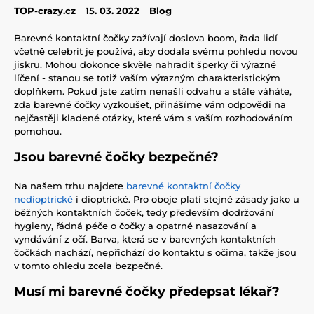
TOP-crazy.cz
15. 03. 2022
Blog
Barevné kontaktní čočky zažívají doslova boom, řada lidí
včetně celebrit je používá, aby dodala svému pohledu novou
jiskru. Mohou dokonce skvěle nahradit šperky či výrazné
líčení - stanou se totiž vaším výrazným charakteristickým
doplňkem. Pokud jste zatím nenašli odvahu a stále váháte,
zda barevné čočky vyzkoušet, přinášíme vám odpovědi na
nejčastěji kladené otázky, které vám s vaším rozhodováním
pomohou.
Jsou barevné čočky bezpečné?
Na našem trhu najdete
barevné kontaktní čočky
nedioptrické
i dioptrické. Pro oboje platí stejné zásady jako u
běžných kontaktních čoček, tedy především dodržování
hygieny, řádná péče o čočky a opatrné nasazování a
vyndávání z očí. Barva, která se v barevných kontaktních
čočkách nachází, nepřichází do kontaktu s očima, takže jsou
v tomto ohledu zcela bezpečné.
Musí mi barevné čočky předepsat lékař?