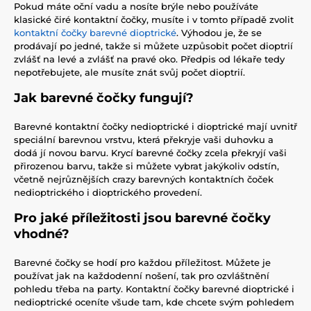
Pokud máte oční vadu a nosíte brýle nebo používáte
klasické čiré kontaktní čočky, musíte i v tomto případě zvolit
kontaktní čočky barevné dioptrické
. Výhodou je, že se
prodávají po jedné, takže si můžete uzpůsobit počet dioptrií
zvlášť na levé a zvlášť na pravé oko. Předpis od lékaře tedy
nepotřebujete, ale musíte znát svůj počet dioptrií.
Jak barevné čočky fungují?
Barevné kontaktní čočky nedioptrické i dioptrické mají uvnitř
speciální barevnou vrstvu, která překryje vaši duhovku a
dodá jí novou barvu. Krycí barevné čočky zcela překryjí vaši
přirozenou barvu, takže si můžete vybrat jakýkoliv odstín,
včetně nejrůznějších crazy barevných kontaktních čoček
nedioptrického i dioptrického provedení.
Pro jaké příležitosti jsou barevné čočky
vhodné?
Barevné čočky se hodí pro každou příležitost. Můžete je
používat jak na každodenní nošení, tak pro ozvláštnění
pohledu třeba na party. Kontaktní čočky barevné dioptrické i
nedioptrické oceníte všude tam, kde chcete svým pohledem