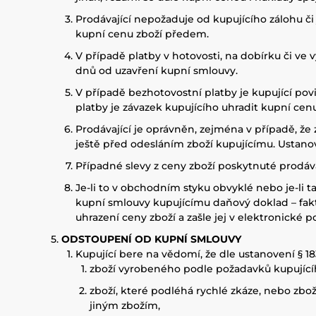
Prodávající nepožaduje od kupujícího zálohu č
kupní cenu zboží předem.
V případě platby v hotovosti, na dobírku či ve 
dnů od uzavření kupní smlouvy.
V případě bezhotovostní platby je kupující po
platby je závazek kupujícího uhradit kupní cen
Prodávající je oprávněn, zejména v případě, že
ještě před odesláním zboží kupujícímu. Ustanov
Případné slevy z ceny zboží poskytnuté prodá
Je-li to v obchodním styku obvyklé nebo je-li
kupní smlouvy kupujícímu daňový doklad – faktu
uhrazení ceny zboží a zašle jej v elektronické 
ODSTOUPENÍ OD KUPNÍ SMLOUVY
Kupující bere na vědomí, že dle ustanovení § 
zboží vyrobeného podle požadavků kupujíc
zboží, které podléhá rychlé zkáze, nebo zbo
jiným zbožím,