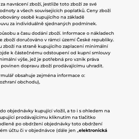
navrácení zboží, jestliže toto zboží ze své
dnoty a všech souvisejících poplatků. Ceny zboží
ůsobovány osobě kupujícího na základě
uvu za individuálně sjednaných podmínek.
působu a času dodání zboží. Informace o nákladech
 zboží doručováno v rámci území České republiky.
 zboží na straně kupujícího zaplacení minimální
dojde k částečnému odstoupení od kupní smlouvy
mální výše, jež je potřebná pro vznik práva
e povinen dopravu zboží prodávajícímu uhradit.
rmulář obsahuje zejména informace o:
ozhraní obchodu),
 objednávky kupující vložil, a to i s ohledem na
pující prodávajícímu kliknutím na tlačítko
rodleně po obdržení objednávky toto obdržení
ém účtu či v objednávce (dále jen „
elektronická