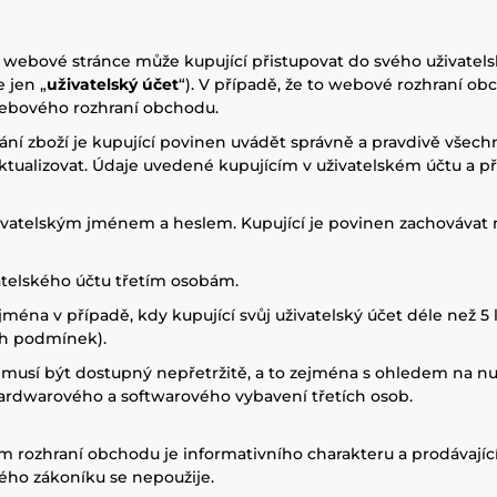
 webové stránce může kupující přistupovat do svého uživatels
 jen „
uživatelský účet
“). V případě, že to webové rozhraní o
webového rozhraní obchodu.
vání zboží je kupující povinen uvádět správně a pravdivě všec
 aktualizovat. Údaje uvedené kupujícím v uživatelském účtu a 
živatelským jménem a heslem. Kupující je povinen zachovávat
atelského účtu třetím osobám.
ejména v případě, kdy kupující svůj uživatelský účet déle než 5 l
ch podmínek).
 nemusí být dostupný nepřetržitě, a to zejména s ohledem na
hardwarového a softwarového vybavení třetích osob.
 rozhraní obchodu je informativního charakteru a prodávajíc
kého zákoníku se nepoužije.