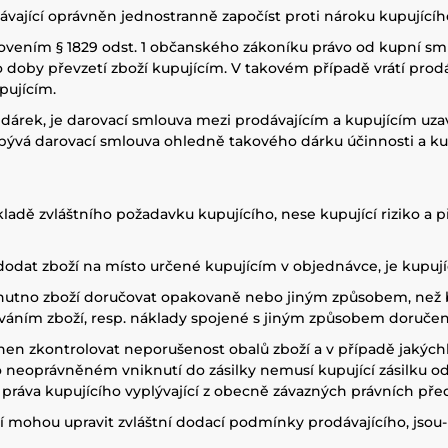
ávající oprávněn jednostranně započíst proti nároku kupujícíh
novením § 1829 odst. 1 občanského zákoníku právo od kupní sml
do doby převzetí zboží kupujícím. V takovém případě vrátí pro
pujícím.
dárek, je darovací smlouva mezi prodávajícím a kupujícím uza
ývá darovací smlouva ohledně takového dárku účinnosti a kup
kladě zvláštního požadavku kupujícího, nese kupující riziko a
dodat zboží na místo určené kupujícím v objednávce, je kupujíc
o nutno zboží doručovat opakovaně nebo jiným způsobem, než 
áním zboží, resp. náklady spojené s jiným způsobem doručen
vinen zkontrolovat neporušenost obalů zboží a v případě jakýc
o neoprávněném vniknutí do zásilky nemusí kupující zásilku od
 práva kupujícího vyplývající z obecně závazných právních pře
ží mohou upravit zvláštní dodací podmínky prodávajícího, jsou-