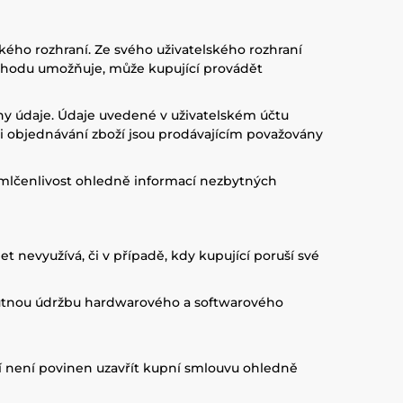
kého rozhraní. Ze svého uživatelského rozhraní
bchodu umožňuje, může kupující provádět
hny údaje. Údaje uvedené v uživatelském účtu
při objednávání zboží jsou prodávajícím považovány
 mlčenlivost ohledně informací nezbytných
et nevyužívá, či v případě, kdy kupující poruší své
 nutnou údržbu hardwarového a softwarového
í není povinen uzavřít kupní smlouvu ohledně