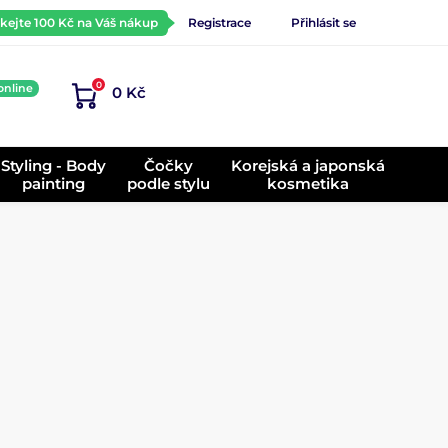
ískejte 100 Kč na Váš nákup
Registrace
Přihlásit se
0
online
0 Kč
)
Styling - Body
Čočky
Korejská a japonská
painting
podle stylu
kosmetika