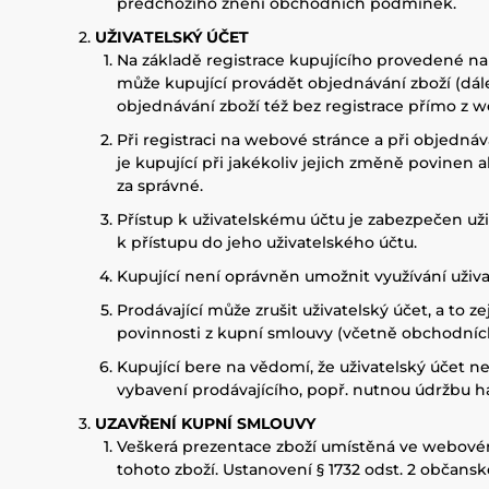
předchozího znění obchodních podmínek.
UŽIVATELSKÝ ÚČET
Na základě registrace kupujícího provedené na
může kupující provádět objednávání zboží (dále
objednávání zboží též bez registrace přímo z 
Při registraci na webové stránce a při objedná
je kupující při jakékoliv jejich změně povinen
za správné.
Přístup k uživatelskému účtu je zabezpečen u
k přístupu do jeho uživatelského účtu.
Kupující není oprávněn umožnit využívání uživ
Prodávající může zrušit uživatelský účet, a to z
povinnosti z kupní smlouvy (včetně obchodní
Kupující bere na vědomí, že uživatelský účet
vybavení prodávajícího, popř. nutnou údržbu 
UZAVŘENÍ KUPNÍ SMLOUVY
Veškerá prezentace zboží umístěná ve webovém
tohoto zboží. Ustanovení § 1732 odst. 2 občans