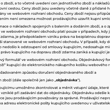
boží, a to včetně uvedení cen jednotlivého zboží a nákladů za 
ní cestou. Ceny zboží jsou uvedeny včetně daně z přidané ho
zovány ve webovém rozhraní obchodu. Ceny zboží nejsou přizp
ením není omezena možnost prodávajícího uzavřít kupní smlo
ace o nákladech spojených s balením a dodáním zboží, a o z
ve webovém rozhraní obchodu platí pouze v případech, kdy je
ží zdarma, je předpokladem vzniku práva na bezplatnou dopravu
ýši stanovené ve webovém rozhraní obchodu. V případě, kdy 
ho nedošlo k odstoupení od smlouvy kupujícím, nedosahuje mini
právo kupujícího na dopravu zboží zdarma zaniká a kupující j
kový formulář ve webovém rozhraní obchodu. Objednávkový fo
oží“ kupující do elektronického nákupního košíku webového r
 požadovaném způsobu doručení objednávaného zboží a
zboží (dále společně jen jako „
objednávka
“).
ujícímu umožněno zkontrolovat a měnit vstupní údaje, které do
 vzniklé při zadávání dat do objednávky. Objednávku odešle ku
ce jsou prodávajícím považovány za správné. Prodávající nep
na adresu elektronické pošty kupujícího uvedenou v uživatelsk