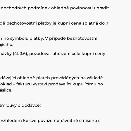
4.6 obchodních podmínek ohledně povinnosti uhradit
padě bezhotovostní platby je kupní cena splatná do 7
lního symbolu platby. V případě bezhotovostní
jícího.
vky (čl. 3.6), požadovat uhrazení celé kupní ceny
rodávající ohledně plateb prováděných na základě
klad – fakturu vystaví prodávající kupujícímu po
silce.
 smlouvy o dodávce:
ání vzhledem ke své povaze nenávratně smíseno s