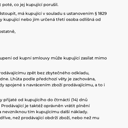
té, co jej kupující porušil.
dstoupit, má kupující v souladu s ustanovením § 1829
y kupující nebo jím určená třetí osoba odlišná od
ostatně,
upení od kupní smlouvy může kupující zasílat mimo
prodávajícímu zpět bez zbytečného odkladu,
edne. Lhůta podle předchozí věty je zachována,
dy spojené s navrácením zboží prodávajícímu, a to i
přijaté od kupujícího do čtrnácti (14) dnů
Prodávající je taktéž oprávněn vrátit plnění
 a nevzniknou tím kupujícímu další náklady.
dříve, než prodávající obdrží zboží, nebo než mu