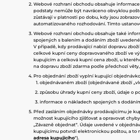
Webové rozhraní obchodu obsahuje informace o z
podstaty nemůže být navráceno obvyklou poštov
zůstávají v platnosti po dobu, kdy jsou zobra
automatizovaného rozhodování. Tímto ustanov
Webové rozhraní obchodu obsahuje také inform
spojených s balením a dodáním zboží uvedené 
V případě, kdy prodávající nabízí dopravu zbo
celkové kupní ceny dopravovaného zboží ve v
kupujícím a celková kupní cena zboží, u které
na dopravu zboží zdarma podle předchozí věty, 
Pro objednání zboží vyplní kupující objednáv
objednávaném zboží (objednávané zboží „vl
způsobu úhrady kupní ceny zboží, údaje o
informace o nákladech spojených s dodáním 
Před zasláním objednávky prodávajícímu je kup
možnost kupujícího zjišťovat a opravovat chyby
„Závazně objednat“. Údaje uvedené v objednáv
kupujícímu potvrdí elektronickou poštou, a to 
adresa kupujícího
“).