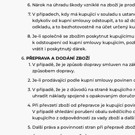
Nárok na úhradu škody vzniklé na zboží je prod
V případech, kdy má kupující v souladu s usta
kdykoliv od kupní smlouvy odstoupit, a to až 
odkladu, a to bezhotovostně na účet určený ku
Je-li společně se zbožím poskytnut kupujícímu 
k odstoupení od kupní smlouvy kupujícím, pozb
vrátit i poskytnutý dárek.
PŘEPRAVA A DODÁNÍ ZBOŽÍ
V případě, že je způsob dopravy smluven na zá
způsobem dopravy.
Je-li prodávající podle kupní smlouvy povinen 
V případě, že je z důvodů na straně kupujícíh
uhradit náklady spojené s opakovaným doručov
Při převzetí zboží od přepravce je kupující po
V případě shledání porušení obalu svědčícího 
kupujícího z odpovědnosti za vady zboží a další
Další práva a povinnosti stran při přepravě zbo