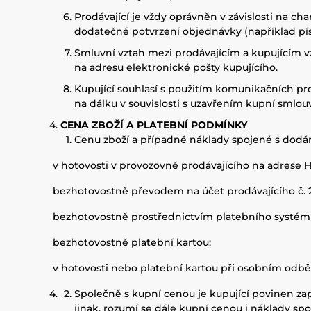
Prodávající je vždy oprávněn v závislosti na c
dodatečné potvrzení objednávky (například pís
Smluvní vztah mezi prodávajícím a kupujícím vz
na adresu elektronické pošty kupujícího.
Kupující souhlasí s použitím komunikačních pr
na dálku v souvislosti s uzavřením kupní smlouv
CENA ZBOŽÍ A PLATEBNÍ PODMÍNKY
Cenu zboží a případné náklady spojené s dodán
v hotovosti v provozovně prodávajícího na adrese H
bezhotovostně převodem na účet prodávajícího č. 27
bezhotovostně prostřednictvím platebního systém
bezhotovostně platební kartou;
v hotovosti nebo platební kartou při osobním odběr
Společně s kupní cenou je kupující povinen za
jinak, rozumí se dále kupní cenou i náklady sp