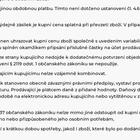
i jinou obdobnou platbu. Tímto není dotčeno ustanovení čl. 
výdejně zásilek je kupní cena splatná při převzetí zboží. V pří
vinen uhrazovat kupní cenu zboží společně s uvedením variabi
u splněn okamžikem připsání příslušné částky na účet prodáva
 ze strany kupujícího nedojde k dodatečnému potvrzení objedná
ení § 2119 odst. 1 občanského zákoníku se nepoužije.
vajícím kupujícímu nelze vzájemně kombinovat.
 tak stanoveno obecně závaznými právními předpisy, vystaví p
ru. Prodávající je plátcem daně z přidané hodnoty. Daňový do
podobě na elektronickou adresu kupujícího nebo vytištěnou v zá
1837 občanského zákoníku nelze mimo jiné odstoupit od kupní
ího nebo přizpůsobeného jeho osobním potřebám,
ží s krátkou dobou spotřeby, jakož i zboží, které bylo po dod