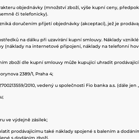
harakteru objednávky (množství zboží, výše kupní ceny, předp
emně či telefonicky).
niká doručením přijetí objednávky (akceptací), jež je prodáva
ostředků na dálku při uzavírání kupní smlouvy. Náklady vznikl
y (náklady na internetové připojení, náklady na telefonní hovo
ím zboží dle kupní smlouvy může kupující uhradit prodávajíc
orynova 2389/1, Praha 4;
00213559/2010, vedený u společnosti Fio banka a.s. (dále jen 
u;
u ve výdejně zásilek;
platit prodávajícímu také náklady spojené s balením a dodáním
ojené s dodáním zboží.