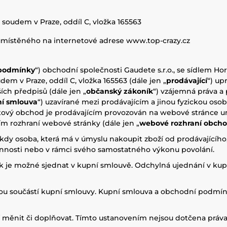
oudem v Praze, oddíl C, vložka 165563
umístěného na internetové adrese www.top-crazy.cz
podmínky
“) obchodní společnosti Gaudete s.r.o., se sídlem Hor
 v Praze, oddíl C, vložka 165563 (dále jen „
prodávající
“) up
ích předpisů (dále jen „
občanský zákoník
“) vzájemná práva a 
í smlouva
“) uzavírané mezi prodávajícím a jinou fyzickou osob
tový obchod je prodávajícím provozován na webové stránce u
vím rozhraní webové stránky (dále jen „
webové rozhraní obch
y osoba, která má v úmyslu nakoupit zboží od prodávajícího, 
innosti nebo v rámci svého samostatného výkonu povolání.
je možné sjednat v kupní smlouvě. Odchylná ujednání v kup
u součástí kupní smlouvy. Kupní smlouva a obchodní podmín
ěnit či doplňovat. Tímto ustanovením nejsou dotčena práva 