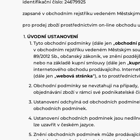
identifikační číslo: 24679925
zapsané v obchodním rejstříku vedeném Městským s
pro prodej zboží prostřednictvím on-line obchodu 
ÚVODNÍ USTANOVENÍ
Tyto obchodní podmínky (dále jen „
obchodní 
v obchodním rejstříku vedeném Městským soudem
89/2012 Sb., občanský zákoník, ve znění pozdějš
nebo na základě kupní smlouvy (dále jen „
kupn
internetového obchodu prodávajícího. Interne
(dále jen „
webová stránka
“), a to prostřednict
Obchodní podmínky se nevztahují na případy, kd
objednávání zboží v rámci své podnikatelské č
Ustanovení odchylná od obchodních podmínek 
obchodních podmínek.
Ustanovení obchodních podmínek jsou nedílno
lze uzavřít v českém jazyce.
Znění obchodních podmínek může prodávající m