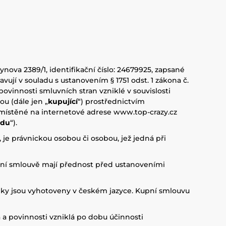
ynova 2389/1, identifikační číslo: 24679925, zapsané
ravují v souladu s ustanovením § 1751 odst. 1 zákona č.
povinnosti smluvních stran vzniklé v souvislosti
ou (dále jen „
kupující
“) prostřednictvím
místěné na internetové adrese www.top-crazy.cz
odu
“).
je právnickou osobou či osobou, jež jedná při
ní smlouvě mají přednost před ustanoveními
ky jsou vyhotoveny v českém jazyce. Kupní smlouvu
a povinnosti vzniklá po dobu účinnosti