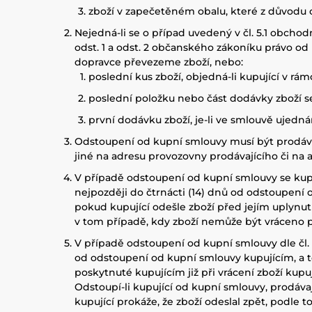
zboží v zapečetěném obalu, které z důvodu o
Nejedná-li se o případ uvedený v čl. 5.1 obcho
odst. 1 a odst. 2 občanského zákoníku právo od 
dopravce převezeme zboží, nebo:
poslední kus zboží, objedná-li kupující v rá
poslední položku nebo část dodávky zboží se
první dodávku zboží, je-li ve smlouvě ujed
Odstoupení od kupní smlouvy musí být prodáva
jiné na adresu provozovny prodávajícího či na 
V případě odstoupení od kupní smlouvy se kupn
nejpozději do čtrnácti (14) dnů od odstoupení 
pokud kupující odešle zboží před jejím uplynut
v tom případě, kdy zboží nemůže být vráceno 
V případě odstoupení od kupní smlouvy dle čl. 
od odstoupení od kupní smlouvy kupujícím, a to
poskytnuté kupujícím již při vrácení zboží kup
Odstoupí-li kupující od kupní smlouvy, prodávaj
kupující prokáže, že zboží odeslal zpět, podle t