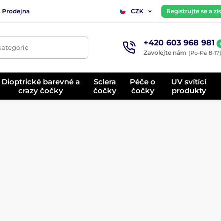
Prodejna
Registrujte se a z
CZK
+420 603 968 981
kategorie
Zavolejte nám
(Po-Pá 8-17
Dioptrické barevné a
Sclera
Péče o
UV svítící
crazy čočky
čočky
čočky
produkty