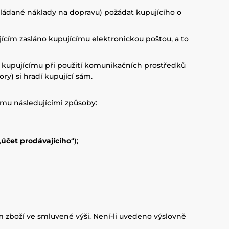
okládané náklady na dopravu) požádat kupujícího o
jícím zasláno kupujícímu elektronickou poštou, a to
é kupujícímu při použití komunikačních prostředků
ry) si hradí kupující sám.
ímu následujícími způsoby:
„
účet prodávajícího
“);
 zboží ve smluvené výši. Není-li uvedeno výslovně