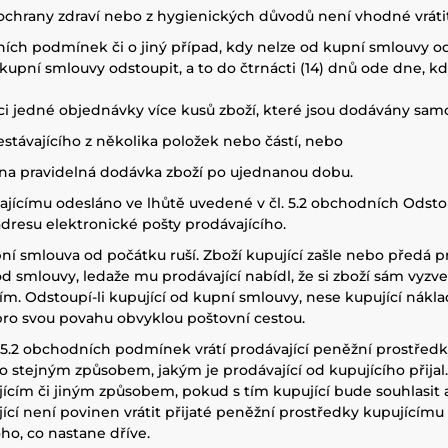
chrany zdraví nebo z hygienických důvodů není vhodné vrátit po
dních podmínek či o jiný případ, kdy nelze od kupní smlouvy o
kupní smlouvy odstoupit, a to do čtrnácti (14) dnů ode dne, kd
mci jedné objednávky více kusů zboží, které jsou dodávány sam
stávajícího z několika položek nebo částí, nebo
nána pravidelná dodávka zboží po ujednanou dobu.
jícímu odesláno ve lhůtě uvedené v čl. 5.2 obchodních Odsto
adresu elektronické pošty prodávajícího.
í smlouva od počátku ruší. Zboží kupující zašle nebo předá 
od smlouvy, ledaže mu prodávající nabídl, že si zboží sám vyzv
ím. Odstoupí-li kupující od kupní smlouvy, nese kupující nákla
pro svou povahu obvyklou poštovní cestou.
5.2 obchodních podmínek vrátí prodávající peněžní prostředky 
 stejným způsobem, jakým je prodávající od kupujícího přijal. 
ujícím či jiným způsobem, pokud s tím kupující bude souhlasit
ící není povinen vrátit přijaté peněžní prostředky kupujícímu 
oho, co nastane dříve.