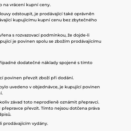
o na vrácení kupní ceny.
ouvy odstoupit, je prodávající také oprávněn
dávající kupujícímu kupní cenu bez zbytečného
vřena s rozvazovací podmínkou, že dojde-li
ující je povinen spolu se zbožím prodávajícímu
 případné dodatečné náklady spojené s tímto
í povinen převzít zboží při dodání.
bylo uvedeno v objednávce, je kupující povinen
í.
hkoliv závad toto neprodleně oznámit přepravci.
 přepravce převzít. Tímto nejsou dotčena práva
dpisů.
li prodávajícím vydány.