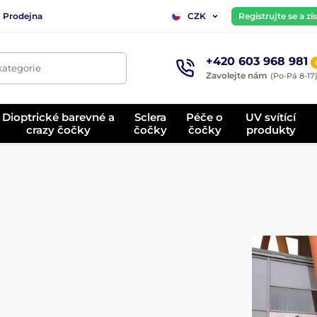
Prodejna
Registrujte se a z
CZK
+420 603 968 981
kategorie
Zavolejte nám
(Po-Pá 8-17
Dioptrické barevné a
Sclera
Péče o
UV svítící
crazy čočky
čočky
čočky
produkty