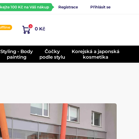
ískejte 100 Kč na Váš nákup
Registrace
Přihlásit se
0
offline
0 Kč
)
Styling - Body
Čočky
Korejská a japonská
painting
podle stylu
kosmetika