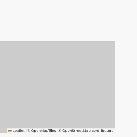
Leaflet
|
© OpenMapTiles
© OpenStreetMap contributors