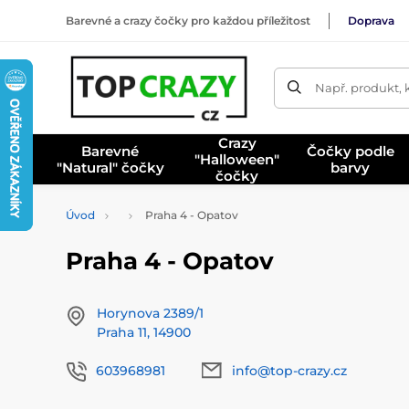
Barevné a crazy čočky pro každou příležitost
Doprava
Např. produkt, 
Crazy
Barevné
Čočky podle
"Halloween"
"Natural" čočky
barvy
čočky
Úvod
Praha 4 - Opatov
Praha 4 - Opatov
Horynova 2389/1
Praha 11, 14900
603968981
info@top-crazy.cz