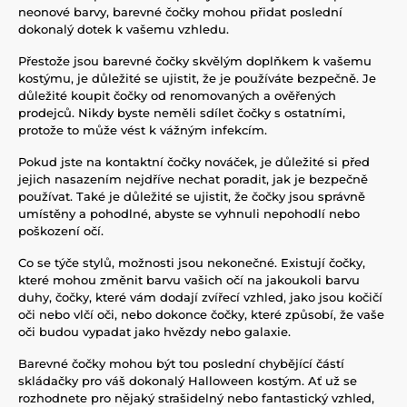
neonové barvy, barevné čočky mohou přidat poslední
dokonalý dotek k vašemu vzhledu.
Přestože jsou barevné čočky skvělým doplňkem k vašemu
kostýmu, je důležité se ujistit, že je používáte bezpečně. Je
důležité koupit čočky od renomovaných a ověřených
prodejců. Nikdy byste neměli sdílet čočky s ostatními,
protože to může vést k vážným infekcím.
Pokud jste na kontaktní čočky nováček, je důležité si před
jejich nasazením nejdříve nechat poradit, jak je bezpečně
používat. Také je důležité se ujistit, že čočky jsou správně
umístěny a pohodlné, abyste se vyhnuli nepohodlí nebo
poškození očí.
Co se týče stylů, možnosti jsou nekonečné. Existují čočky,
které mohou změnit barvu vašich očí na jakoukoli barvu
duhy, čočky, které vám dodají zvířecí vzhled, jako jsou kočičí
oči nebo vlčí oči, nebo dokonce čočky, které způsobí, že vaše
oči budou vypadat jako hvězdy nebo galaxie.
Barevné čočky mohou být tou poslední chybějící částí
skládačky pro váš dokonalý Halloween kostým. Ať už se
rozhodnete pro nějaký strašidelný nebo fantastický vzhled,