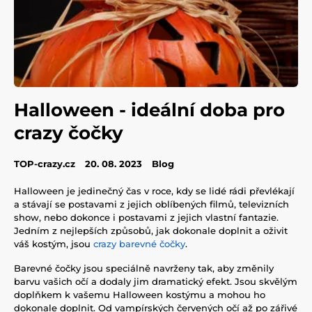
Halloween - ideální doba pro
crazy čočky
TOP-crazy.cz
20. 08. 2023
Blog
Halloween je jedinečný čas v roce, kdy se lidé rádi převlékají
a stávají se postavami z jejich oblíbených filmů, televizních
show, nebo dokonce i postavami z jejich vlastní fantazie.
Jedním z nejlepších způsobů, jak dokonale doplnit a oživit
váš kostým, jsou
crazy barevné čočky
.
Barevné čočky jsou speciálně navrženy tak, aby změnily
barvu vašich očí a dodaly jim dramatický efekt. Jsou skvělým
doplňkem k vašemu Halloween kostýmu a mohou ho
dokonale doplnit. Od vampírských červených očí až po zářivé