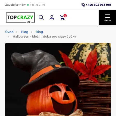
+420 603 968 981
Zavolejte nám
(Po-Pá 8-17)
0
Menu
Úvod
Blog
Blog
Halloween - ideální doba pro crazy čočky