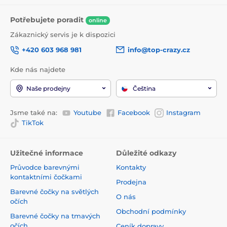
Potřebujete poradit
online
Zákaznický servis je k dispozici
+420 603 968 981
info@top-crazy.cz
Kde nás najdete
Naše prodejny
Čeština
Jsme také na:
Youtube
Facebook
Instagram
TikTok
Užitečné informace
Důležité odkazy
Průvodce barevnými
Kontakty
kontaktními čočkami
Prodejna
Barevné čočky na světlých
O nás
očích
Obchodní podmínky
Barevné čočky na tmavých
očích
Ceník dopravy