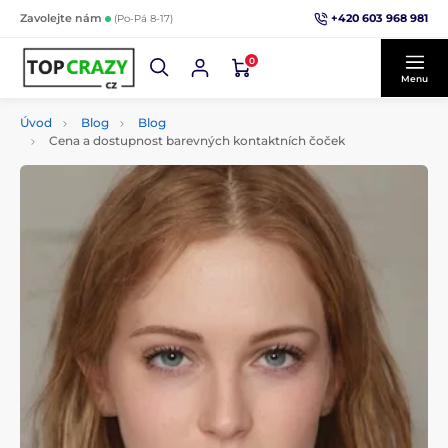
+420 603 968 981
Zavolejte nám
(Po-Pá 8-17)
0
Menu
Úvod
Blog
Blog
Cena a dostupnost barevných kontaktních čoček