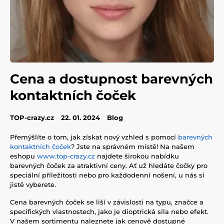
Cena a dostupnost barevných
kontaktních čoček
TOP-crazy.cz
22. 01. 2024
Blog
Přemýšlíte o tom, jak získat nový vzhled s pomocí
barevných
kontaktních čoček
? Jste na správném místě! Na našem
eshopu
www.top-crazy.cz
najdete širokou nabídku
barevných čoček za atraktivní ceny. Ať už hledáte čočky pro
speciální příležitosti nebo pro každodenní nošení, u nás si
jistě vyberete.
Cena barevných čoček se liší v závislosti na typu, značce a
specifických vlastnostech, jako je dioptrická síla nebo efekt.
V našem sortimentu naleznete jak cenově dostupné