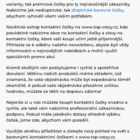
varianty, tak prémiové čočky pro ty nejnáročnější zákazníky.
Nabízíme jak nedioptrické, tak
dioptrické barevné čočky
,
abychom vyhověli všem vašim potřebám.
Navštivte eshop kontaktní čočky na www.top-crazy.cz, kde
pravidelně nabízíme akce na kontaktní čočky a slevy na
kontaktní čočky, které vaši koupi učiní ještě příjemnější.
Přihlaste se k odběru našeho newsletteru, abyste byli vždy
informováni o nejnovějších nabídkách a mohli využít
speciálních promo akcí.
Kromě skvělých cen poskytujeme i rychlé a spolehlivé
doručení. Většinu našich produktů máme skladem, což
znamená, že vaše objednávka může být expedována téměř
okamžitě. A pokud vaše objednávka přesáhne určitou
hodnotu, můžete se těšit na dopravu zdarma!
Nejenže si u nás můžete koupit kontaktní čočky snadno a
rychle, ale také vám nabízíme profesionální zákaznickou
podporu. Pokud máte jakékoliv dotazy ohledně výběru
čoček, jsme zde, abychom vám poradili.
Využijte skvělou příležitost a získejte nový pohled na svět s
barevnými kontaktními čočkami z www.top-crazy.cz.