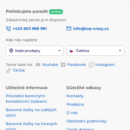
Potřebujete poradit
online
Zákaznický servis je k dispozici
+420 603 968 981
info@top-crazy.cz
Kde nás najdete
Naše prodejny
Čeština
Jsme také na:
Youtube
Facebook
Instagram
TikTok
Užitečné informace
Důležité odkazy
Průvodce barevnými
Kontakty
kontaktními čočkami
Prodejna
Barevné čočky na světlých
O nás
očích
Obchodní podmínky
Barevné čočky na tmavých
očích
Ceník dopravy