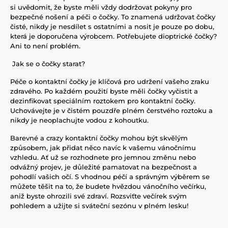
si uvědomit, že byste měli vždy dodržovat pokyny pro
bezpečné nošení a péči o čočky. To znamená udržovat čočky
čisté, nikdy je nesdílet s ostatními a nosit je pouze po dobu,
která je doporučena výrobcem. Potřebujete dioptrické čočky?
Ani to není problém.
Jak se o čočky starat?
Péče o kontaktní čočky je klíčová pro udržení vašeho zraku
zdravého. Po každém použití byste měli čočky vyčistit a
dezinfikovat speciálním roztokem pro kontaktní čočky.
Uchovávejte je v čistém pouzdře plném čerstvého roztoku a
nikdy je neoplachujte vodou z kohoutku.
Barevné a crazy kontaktní čočky mohou být skvělým
způsobem, jak přidat něco navíc k vašemu vánočnímu
vzhledu. Ať už se rozhodnete pro jemnou změnu nebo
odvážný projev, je důležité pamatovat na bezpečnost a
pohodlí vašich očí. S vhodnou péčí a správným výběrem se
můžete těšit na to, že budete hvězdou vánočního večírku,
aniž byste ohrozili své zdraví. Rozsviťte večírek svým
pohledem a užijte si sváteční sezónu v plném lesku!