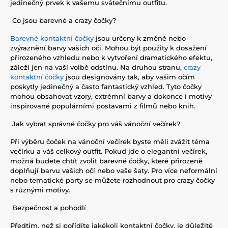
jedinečný prvek k vašemu svátečnímu outfitu.
Co jsou barevné a crazy čočky?
Barevné kontaktní čočky
jsou určeny k změně nebo
zvýraznění barvy vašich očí. Mohou být použity k dosažení
přirozeného vzhledu nebo k vytvoření dramatického efektu,
záleží jen na vaší volbě odstínu. Na druhou stranu,
crazy
kontaktní čočky
jsou designovány tak, aby vašim očím
poskytly jedinečný a často fantastický vzhled. Tyto čočky
mohou obsahovat vzory, extrémní barvy a dokonce i motivy
inspirované populárními postavami z filmů nebo knih.
Jak vybrat správné čočky pro váš vánoční večírek?
Při výběru čoček na vánoční večírek byste měli zvážit téma
večírku a váš celkový outfit. Pokud jde o elegantní večírek,
možná budete chtít zvolit barevné čočky, které přirozeně
doplňují barvu vašich očí nebo vaše šaty. Pro více neformální
nebo tematické party se můžete rozhodnout pro crazy čočky
s různými motivy.
Bezpečnost a pohodlí
Předtím, než si pořídíte jakékoli kontaktní čočky, je důležité