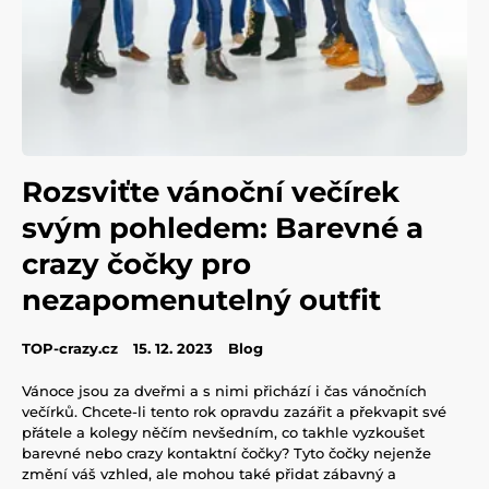
Rozsviťte vánoční večírek
svým pohledem: Barevné a
crazy čočky pro
nezapomenutelný outfit
TOP-crazy.cz
15. 12. 2023
Blog
Vánoce jsou za dveřmi a s nimi přichází i čas vánočních
večírků. Chcete-li tento rok opravdu zazářit a překvapit své
přátele a kolegy něčím nevšedním, co takhle vyzkoušet
barevné nebo crazy kontaktní čočky? Tyto čočky nejenže
změní váš vzhled, ale mohou také přidat zábavný a