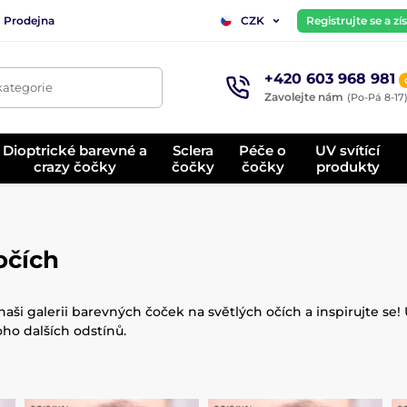
Prodejna
Registrujte se a z
CZK
+420 603 968 981
kategorie
Zavolejte nám
(Po-Pá 8-17
Dioptrické barevné a
Sclera
Péče o
UV svítící
crazy čočky
čočky
čočky
produkty
očích
naši galerii barevných čoček na světlých očích a inspirujte se
ho dalších odstínů.