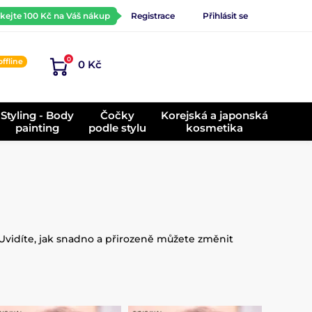
ískejte 100 Kč na Váš nákup
Registrace
Přihlásit se
0
offline
0 Kč
)
Styling - Body
Čočky
Korejská a japonská
painting
podle stylu
kosmetika
! Uvidíte, jak snadno a přirozeně můžete změnit