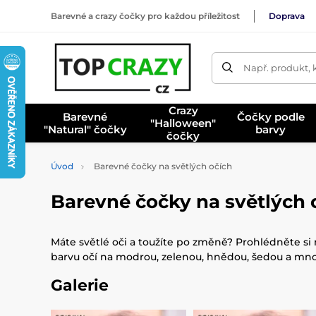
Barevné a crazy čočky pro každou příležitost
Doprava
Např. produkt, 
Crazy
Barevné
Čočky podle
"Halloween"
"Natural" čočky
barvy
čočky
Úvod
Barevné čočky na světlých očích
Barevné čočky na světlých 
Máte světlé oči a toužíte po změně? Prohlédněte si 
barvu očí na modrou, zelenou, hnědou, šedou a mno
Galerie