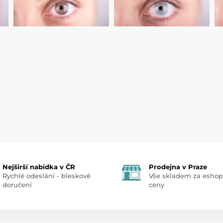
Nejširší nabídka v ČR
Prodejna v Praze
Rychlé odeslání - bleskové
Vše skladem za esho
doručení
ceny