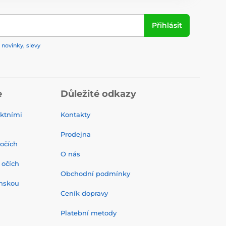
Přihlásit
 novinky, slevy
e
Důležité odkazy
ktními
Kontakty
Prodejna
 očích
O nás
 očích
Obchodní podmínky
onskou
Ceník dopravy
Platební metody