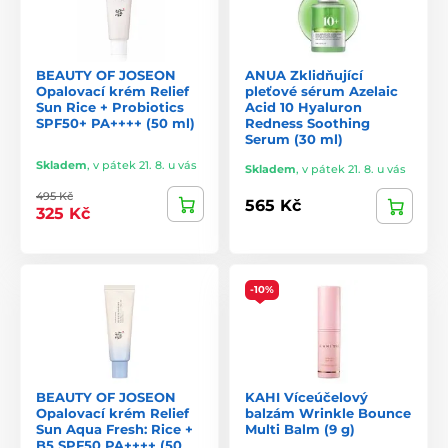
BEAUTY OF JOSEON
ANUA Zklidňující
Opalovací krém Relief
pleťové sérum Azelaic
Sun Rice + Probiotics
Acid 10 Hyaluron
SPF50+ PA++++ (50 ml)
Redness Soothing
Serum (30 ml)
Skladem
,
v pátek 21. 8. u vás
Skladem
,
v pátek 21. 8. u vás
495 Kč
565 Kč
325 Kč
-10%
BEAUTY OF JOSEON
KAHI Víceúčelový
Opalovací krém Relief
balzám Wrinkle Bounce
Sun Aqua Fresh: Rice +
Multi Balm (9 g)
B5 SPF50 PA++++ (50