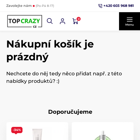
+420 603 968 981
Zavolejte nám
(Po-Pá 8-17)
0
Menu
Nákupní košík je
prázdný
Nechcete do něj tedy něco přidat např. z této
nabídky produktů? :)
Doporučujeme
-34%