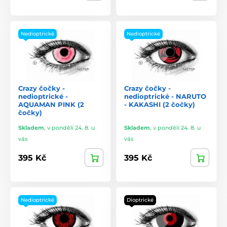
Nedioptrické
Nedioptrické
Crazy čočky -
Crazy čočky -
nedioptrické -
nedioptrické - NARUTO
AQUAMAN PINK (2
- KAKASHI (2 čočky)
čočky)
Skladem
,
v pondělí 24. 8. u
Skladem
,
v pondělí 24. 8. u
vás
vás
395 Kč
395 Kč
Nedioptrické
Dioptrické