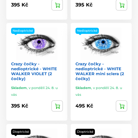
395 Kč
395 Kč
Nedioptrické
Nedioptrické
Crazy čočky -
Crazy čočky -
nedioptrické - WHITE
nedioptrické - WHITE
WALKER VIOLET (2
WALKER mini sclera (2
čočky)
čočky)
Skladem
,
v pondělí 24. 8. u
Skladem
,
v pondělí 24. 8. u
vás
vás
395 Kč
495 Kč
Dioptrické
Dioptrické