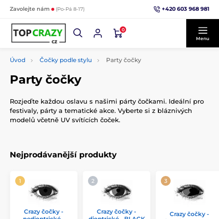
+420 603 968 981
Zavolejte nám
(Po-Pá 8-17)
0
Menu
Úvod
Čočky podle stylu
Party čočky
Party čočky
Rozjeďte každou oslavu s našimi párty čočkami. Ideální pro
festivaly, párty a tematické akce. Vyberte si z bláznivých
modelů včetně UV svítících čoček.
Nejprodávanější produkty
Crazy čočky -
Crazy čočky -
Crazy čočky -
nedioptrické -
dioptrické - BLACK