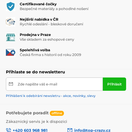
Certifikované čočky
Bezpečné materiály a pohodlné nošení
Nejširší nabídka v ČR
Rychlé odeslání - bleskové doručení
Prodejna v Praze
Vše skladem za eshopové ceny
Spolehlivá volba
Česká firma s historií od roku 2009
Přihlaste se do newsletteru
Zde napište váš e-mail
Přihlásit
Přihlášení k odebírání newsletru - akce, novinky, slevy
Potřebujete poradit
offline
Zákaznický servis je k dispozici
+420 603 968 981
info@top-crazy.cz