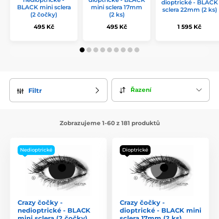
dioptrické - BLACK
BLACK mini sclera
mini sclera 17mm
sclera 22mm (2 ks)
(2 čočky)
(2 ks)
495 Kč
495 Kč
1 595 Kč
Řazení
Filtr
Zobrazujeme 1-60 z 181 produktů
Nedioptrické
Dioptrické
Crazy čočky -
Crazy čočky -
nedioptrické - BLACK
dioptrické - BLACK mini
mini sclera (2 čočky)
sclera 17mm (2 ks)