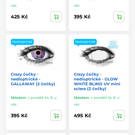
vás
vás
425 Kč
395 Kč
Nedioptrické
Nedioptrické
Crazy čočky -
Crazy čočky -
nedioptrické -
nedioptrické - GLOW
GALLAWAY (2 čočky)
WHITE BLIND UV mini
sclera (2 čočky)
Skladem
,
v pondělí 24. 8. u
Skladem
,
v pondělí 24. 8. u
vás
vás
395 Kč
495 Kč