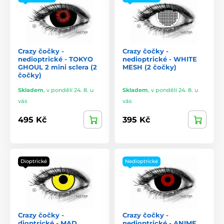
Crazy čočky -
Crazy čočky -
nedioptrické - TOKYO
nedioptrické - WHITE
GHOUL 2 mini sclera (2
MESH (2 čočky)
čočky)
Skladem
,
v pondělí 24. 8. u
Skladem
,
v pondělí 24. 8. u
vás
vás
495 Kč
395 Kč
Dioptrické
Nedioptrické
Crazy čočky -
Crazy čočky -
dioptrické - MAD
nedioptrické - ANIME