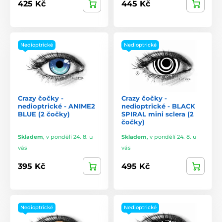
425 Kč
445 Kč
Nedioptrické
Nedioptrické
Crazy čočky -
Crazy čočky -
nedioptrické - ANIME2
nedioptrické - BLACK
BLUE (2 čočky)
SPIRAL mini sclera (2
čočky)
Skladem
,
v pondělí 24. 8. u
Skladem
,
v pondělí 24. 8. u
vás
vás
395 Kč
495 Kč
Nedioptrické
Nedioptrické