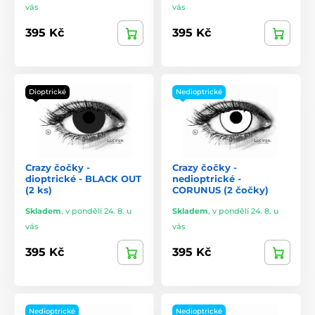
vás
vás
395 Kč
395 Kč
Dioptrické
Nedioptrické
Crazy čočky -
Crazy čočky -
dioptrické - BLACK OUT
nedioptrické -
(2 ks)
CORUNUS (2 čočky)
Skladem
,
v pondělí 24. 8. u
Skladem
,
v pondělí 24. 8. u
vás
vás
395 Kč
395 Kč
Nedioptrické
Nedioptrické