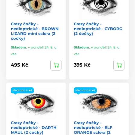
Crazy čočky -
Crazy čočky -
nedioptrické - BROWN
nedioptrické - CYBORG
LIZARD mini sclera (2
(2 čočky)
čočky)
Skladem
,
v pondělí 24. 8. u
Skladem
,
v pondělí 24. 8. u
vás
vás
495 Kč
395 Kč
Nedioptrické
Nedioptrické
Crazy čočky -
Crazy čočky -
nedioptrické - DARTH
nedioptrické - ELF
MAUL (2 čočky)
ORANGE sclera (2