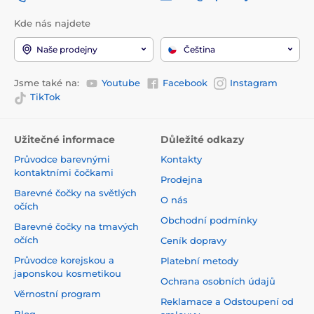
Kde nás najdete
Naše prodejny
Čeština
Jsme také na:
Youtube
Facebook
Instagram
TikTok
Užitečné informace
Důležité odkazy
Průvodce barevnými
Kontakty
kontaktními čočkami
Prodejna
Barevné čočky na světlých
O nás
očích
Obchodní podmínky
Barevné čočky na tmavých
očích
Ceník dopravy
Průvodce korejskou a
Platební metody
japonskou kosmetikou
Ochrana osobních údajů
Věrnostní program
Reklamace a Odstoupení od
Blog