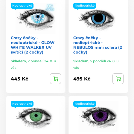
Nedioptrické
Nedioptrické
Crazy čočky -
Crazy čočky -
nedioptrické - GLOW
nedioptrické -
WHITE WALKER UV
NEBULOS mini sclera (2
svítící (2 čočky)
čočky)
Skladem
,
v pondělí 24. 8. u
Skladem
,
v pondělí 24. 8. u
vás
vás
445 Kč
495 Kč
Nedioptrické
Nedioptrické