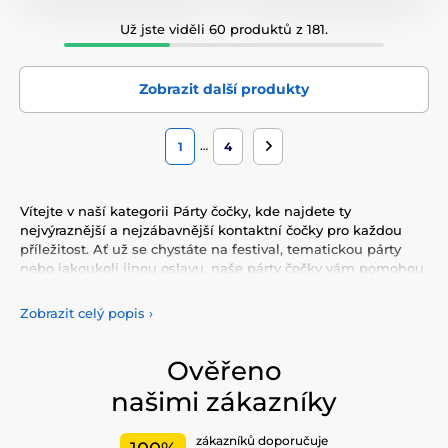
Už jste viděli 60 produktů z 181.
Zobrazit další produkty
…
1
4
Vítejte v naší kategorii Párty čočky, kde najdete ty
nejvýraznější a nejzábavnější kontaktní čočky pro každou
příležitost. Ať už se chystáte na festival, tematickou párty
nebo jakoukoli jinou oslavu, naše párty čočky vám pomohou
dosáhnout nezapomenutelného vzhledu.
Zobrazit celý popis
›
Naše nabídka zahrnuje širokou škálu
párty čoček
, které
dodají vašim očím jedinečný a poutavý vzhled. Od
neonových barev a zářivých vzorů až po extravagantní a
Ověřeno
bláznivé motivy, naše čočky jsou navrženy tak, aby vynikly v
našimi zákazníky
jakémkoli davu.
Pro skutečně ohromující efekt nabízíme také
UV svítící
zákazníků doporučuje