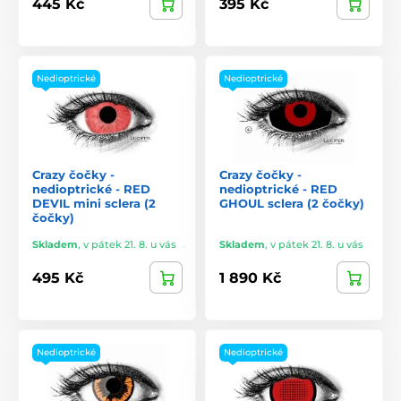
445 Kč
395 Kč
Nedioptrické
Nedioptrické
Crazy čočky -
Crazy čočky -
nedioptrické - RED
nedioptrické - RED
DEVIL mini sclera (2
GHOUL sclera (2 čočky)
čočky)
Skladem
,
v pátek 21. 8. u vás
Skladem
,
v pátek 21. 8. u vás
495 Kč
1 890 Kč
Nedioptrické
Nedioptrické