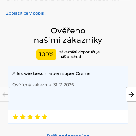
osobnost a jedinečnost. Vyberte si z naší pestré nabídky
barevných
čoček, které vám poskytnou komfort a
Zobrazit celý popis
›
bezpečnost po celý den. Přidejte do svého života trochu
barvy s našimi kvalitními čočkami, které splňují nejvyšší
standardy kvality a pohodlí.
Ověřeno
našimi zákazníky
zákazníků doporučuje
100%
náš obchod
Alles wie beschrieben super Creme
Ověřený zákazník, 31. 7. 2026
Další hodnocení na