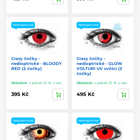
Nedioptrické
Nedioptrické
Crazy čočky -
Crazy čočky -
nedioptrické - BLOODY
nedioptrické - GLOW
RED (2 čočky)
VOLTURI UV svítící (2
čočky)
Skladem
,
v pátek 21. 8. u vás
Skladem
,
v pátek 21. 8. u vás
395 Kč
495 Kč
Nedioptrické
Nedioptrické