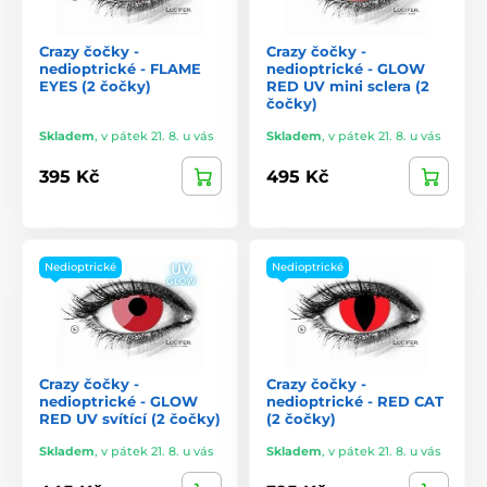
Crazy čočky -
Crazy čočky -
nedioptrické - FLAME
nedioptrické - GLOW
EYES (2 čočky)
RED UV mini sclera (2
čočky)
Skladem
,
v pátek 21. 8. u vás
Skladem
,
v pátek 21. 8. u vás
395 Kč
495 Kč
Nedioptrické
Nedioptrické
Crazy čočky -
Crazy čočky -
nedioptrické - GLOW
nedioptrické - RED CAT
RED UV svítící (2 čočky)
(2 čočky)
Skladem
,
v pátek 21. 8. u vás
Skladem
,
v pátek 21. 8. u vás