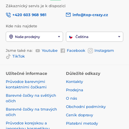
Zákaznický servis je k dispozici
+420 603 968 981
info@top-crazy.cz
Kde nás najdete
Naše prodejny
Čeština
Jsme také na:
Youtube
Facebook
Instagram
TikTok
Užitečné informace
Důležité odkazy
Průvodce barevnými
Kontakty
kontaktními čočkami
Prodejna
Barevné čočky na světlých
O nás
očích
Obchodní podmínky
Barevné čočky na tmavých
očích
Ceník dopravy
Průvodce korejskou a
Platební metody
japonskou kosmetikou