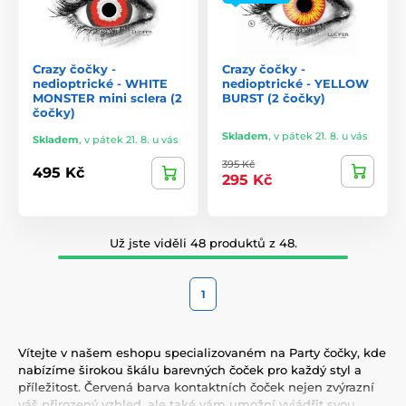
Crazy čočky -
Crazy čočky -
nedioptrické - WHITE
nedioptrické - YELLOW
MONSTER mini sclera (2
BURST (2 čočky)
čočky)
Skladem
,
v pátek 21. 8. u vás
Skladem
,
v pátek 21. 8. u vás
395 Kč
495 Kč
295 Kč
Už jste viděli 48 produktů z 48.
1
Vítejte v našem eshopu specializovaném na Party čočky, kde
nabízíme širokou škálu barevných čoček pro každý styl a
příležitost. Červená barva kontaktních čoček nejen zvýrazní
váš přirozený vzhled, ale také vám umožní vyjádřit svou