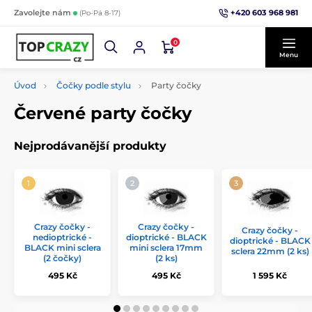
+420 603 968 981
Zavolejte nám
(Po-Pá 8-17)
0
Menu
Úvod
Čočky podle stylu
Party čočky
Červené party čočky
Nejprodávanější produkty
Crazy čočky -
Crazy čočky -
Crazy čočky -
nedioptrické -
dioptrické - BLACK
dioptrické - BLACK
BLACK mini sclera
mini sclera 17mm
sclera 22mm (2 ks)
(2 čočky)
(2 ks)
495 Kč
495 Kč
1 595 Kč