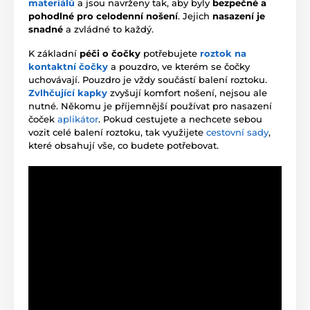
materiálů
a jsou navrženy tak, aby byly
bezpečné a
pohodlné pro celodenní nošení
. Jejich
nasazení je
snadné
a zvládné to každý.
K základní
péči o čočky
potřebujete
roztok na
kontaktní čočky
a pouzdro, ve kterém se čočky
uchovávají. Pouzdro je vždy součástí balení roztoku.
Zvlhčující kapky
zvyšují komfort nošení, nejsou ale
nutné. Někomu je příjemnější používat pro nasazení
čoček
aplikátor
. Pokud cestujete a nechcete sebou
vozit celé balení roztoku, tak využijete
cestovní sady
,
které obsahují vše, co budete potřebovat.