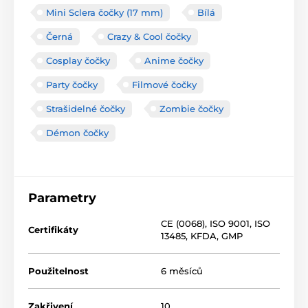
Mini Sclera čočky (17 mm)
Bílá
Černá
Crazy & Cool čočky
Cosplay čočky
Anime čočky
Party čočky
Filmové čočky
Strašidelné čočky
Zombie čočky
Démon čočky
Parametry
CE (0068)
,
ISO 9001
,
ISO
Certifikáty
13485
,
KFDA
,
GMP
Použitelnost
6 měsíců
Zakřivení
10