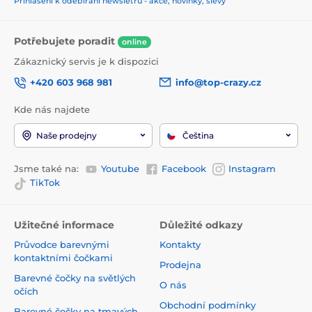
Přihlášení k odebírání newsletru - akce, novinky, slevy
Potřebujete poradit
online
Zákaznický servis je k dispozici
+420 603 968 981
info@top-crazy.cz
Kde nás najdete
Naše prodejny
Čeština
Jsme také na:
Youtube
Facebook
Instagram
TikTok
Užitečné informace
Důležité odkazy
Průvodce barevnými
Kontakty
kontaktními čočkami
Prodejna
Barevné čočky na světlých
O nás
očích
Obchodní podmínky
Barevné čočky na tmavých