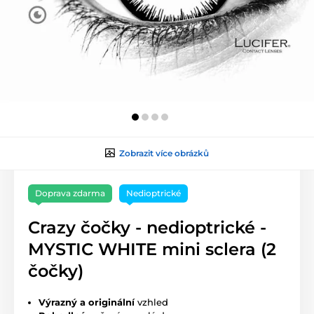
Zobrazit více obrázků
Doprava zdarma
Nedioptrické
Crazy čočky - nedioptrické -
MYSTIC WHITE mini sclera (2
čočky)
Výrazný a originální
vzhled