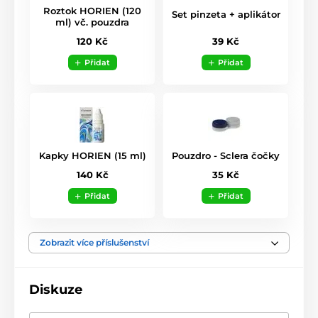
Roztok HORIEN (120
Set pinzeta + aplikátor
ml) vč. pouzdra
39 Kč
120 Kč
Přidat
Přidat
Kapky HORIEN (15 ml)
Pouzdro - Sclera čočky
140 Kč
35 Kč
Přidat
Přidat
Zobrazit více příslušenství
Diskuze