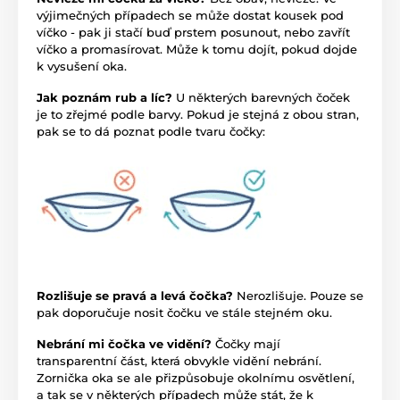
výjimečných případech se může dostat kousek pod
víčko - pak ji stačí buď prstem posunout, nebo zavřít
víčko a promasírovat. Může k tomu dojít, pokud dojde
k vysušení oka.
Jak poznám rub a líc?
U některých barevných čoček
je to zřejmé podle barvy. Pokud je stejná z obou stran,
pak se to dá poznat podle tvaru čočky:
Rozlišuje se pravá a levá čočka?
Nerozlišuje. Pouze se
pak doporučuje nosit čočku ve stále stejném oku.
Nebrání mi čočka ve vidění?
Čočky mají
transparentní část, která obvykle vidění nebrání.
Zornička oka se ale přizpůsobuje okolnímu osvětlení,
a tak se v některých případech může stát, že k