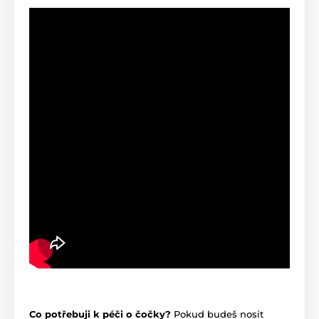
Co potřebuji k péči o čočky?
Pokud budeš nosit