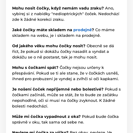
Mohu nosit čočky, když nemám vadu zraku?
Ano,
vybírej si z nabídky "nedioptrických" čoček. Nedochází
zde k žádné korekci zraku.
Jaké čočky máte skladem na
prodejně
?
Co máme
skladem na webu, je i skladem na prodejně.
Od jakého věku mohu čočky nosit?
Obecně se dá
říct, že pokud si dokážu čočky nasadit a vyndat a
dokážu se o ně postarat, tak je mohu nosit.
Mohu s čočkami spát?
Čočky nejsou určeny k
přespávání. Pokud se ti ale stane, že v čočkách usněš,
ihned pro probuzení je vyndej a zvlhči si oči kapkami.
Je nošení čoček nepříjemné nebo bolestivé?
Pokud s
čočkami začínáš, může se stát, že to bude ze začátku
nepohodlné, oči si musí na čočky zvyknout. K žádné
bolesti nedochází.
Může mi čočka vypadnout z oka?
Pokud bude čočka
správně v oku, tak sama od sebe ne.
Nevleze mi čočka za víčko?
Bez obav, nevleze. Ve