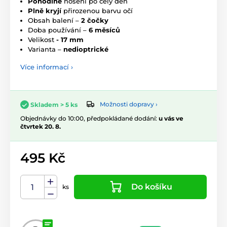
Pohodlné
nošení po celý den
Plně kryjí
přirozenou barvu očí
Obsah balení –
2 čočky
Doba používání –
6 měsíců
Velikost
- 17 mm
Varianta –
nedioptrické
Více informací ›
Možnosti dopravy ›
Skladem > 5 ks
Objednávky do 10:00, předpokládané dodání:
u vás ve
čtvrtek 20. 8.
495 Kč
Do košíku
ks