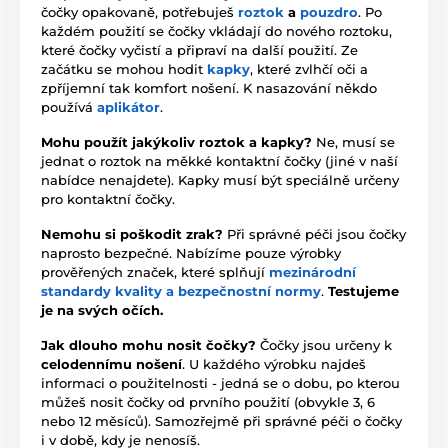
čočky opakovaně, potřebuješ
roztok
a
pouzdro
. Po
každém použití se čočky vkládají do nového roztoku,
které čočky vyčistí a připraví na další použití. Ze
začátku se mohou hodit
kapky
, které zvlhčí oči a
zpříjemní tak komfort nošení. K nasazování někdo
používá
aplikátor
.
Mohu použít jakýkoliv roztok a kapky?
Ne, musí se
jednat o roztok na měkké kontaktní čočky (jiné v naší
nabídce nenajdete). Kapky musí být speciálně určeny
pro kontaktní čočky.
Nemohu si poškodit zrak?
Při správné péči jsou čočky
naprosto bezpečné. Nabízíme pouze výrobky
prověřených značek, které splňují
mezinárodní
standardy kvality a bezpečnostní normy
.
Testujeme
je na svých očích.
Jak dlouho mohu nosit čočky?
Čočky jsou určeny k
celodennímu nošení
. U každého výrobku najdeš
informaci o použitelnosti - jedná se o dobu, po kterou
můžeš nosit čočky od prvního použití (obvykle 3, 6
nebo 12 měsíců). Samozřejmě při správné péči o čočky
i v době, kdy je nenosíš.