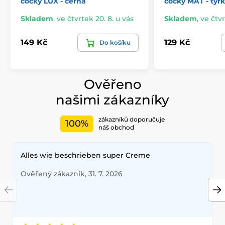
čočky LUX - černá
čočky MAT - tyr
Skladem
,
ve čtvrtek 20. 8. u vás
Skladem
,
ve čtvr
149 Kč
129 Kč
Do košíku
Ověřeno
našimi zákazníky
zákazníků doporučuje
100%
náš obchod
Alles wie beschrieben super Creme
Ověřený zákazník, 31. 7. 2026