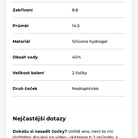
Zakřivení
8.8
Průměr
14.5
Materiál
Silicone hydrogel
Obsah vody
40%
Velikost balení
2 čočky
Druh čoček
Nedioptrické
Nejčastější dotazy
Dokážu si nasadit čočky?
Určitě ano, není to nic
složitého. Koukni na video, ukážeme ti 2 způsoby, s