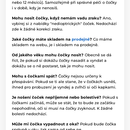
nebo 12 měsíců). Samozřejmě při správné péči o čočky
i v době, kdy je nenosíš.
Mohu nosit čočky, když nemám vadu zraku?
Ano,
vybírej si z nabídky "nedioptrických" čoček. Nedochází
zde k žádné korekci zraku.
Jaké čočky máte skladem na
prodejně
?
Co máme
skladem na webu, je i skladem na prodejně.
Od jakého věku mohu čočky nosit?
Obecně se dá
říct, že pokud si dokážu čočky nasadit a vyndat a
dokážu se o ně postarat, tak je mohu nosit.
Mohu s čočkami spát?
Čočky nejsou určeny k
přespávání. Pokud se ti ale stane, že v čočkách usněš,
ihned pro probuzení je vyndej a zvlhči si oči kapkami.
Je nošení čoček nepříjemné nebo bolestivé?
Pokud s
čočkami začínáš, může se stát, že to bude ze začátku
nepohodlné, oči si musí na čočky zvyknout. K žádné
bolesti nedochází.
Může mi čočka vypadnout z oka?
Pokud bude čočka
správně v oku, tak sama od sebe ne.