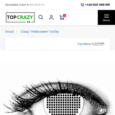
+420 603 968 981
Zavolejte nám
(Po-Pá 8-17)
0
Menu
Úvod
Crazy "Halloween" čočky
Výrobce