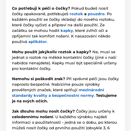
Co potřebuji k péči o čočky?
Pokud budeš nosit
čočky opakovaně, potřebuješ
roztok
a
pouzdro
. Po
každém použití se čočky vkládají do nového roztoku,
které čočky vyčistí a připraví na další použití. Ze
začátku se mohou hodit
kapky
, které zvlhčí oči a
zpříjemní tak komfort nošení. K nasazování někdo
používá
aplikátor
.
Mohu použít jakýkoliv roztok a kapky?
Ne, musí se
jednat o roztok na měkké kontaktní čočky (jiné v naší
nabídce nenajdete). Kapky musí být speciálně určeny
pro kontaktní čočky.
Nemohu si poškodit zrak?
Při správné péči jsou čočky
naprosto bezpečné. Nabízíme pouze výrobky
prověřených značek, které splňují
mezinárodní
standardy kvality a bezpečnostní normy
.
Testujeme
je na svých očích.
Jak dlouho mohu nosit čočky?
Čočky jsou určeny k
celodennímu nošení
. U každého výrobku najdeš
informaci o použitelnosti - jedná se o dobu, po kterou
můžeš nosit čočky od prvního použití (obvykle 3, 6