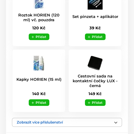
Roztok HORIEN (120
Set pinzeta + aplikátor
ml) vč. pouzdra
39 Kč
120 Kč
Přidat
Přidat
Cestovní sada na
Kapky HORIEN (15 ml)
kontaktní čočky LUX -
černá
140 Kč
149 Kč
Přidat
Přidat
Zobrazit více příslušenství