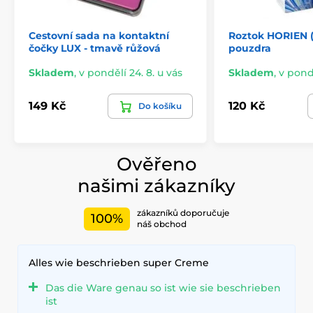
Cestovní sada na kontaktní
Roztok HORIEN (
čočky LUX - tmavě růžová
pouzdra
Skladem
,
v pondělí 24. 8. u vás
Skladem
,
v pondě
149 Kč
120 Kč
Do košíku
Ověřeno
našimi zákazníky
zákazníků doporučuje
100%
náš obchod
Alles wie beschrieben super Creme
Das die Ware genau so ist wie sie beschrieben
ist