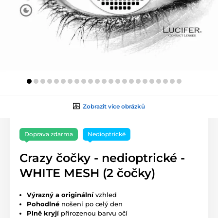
Zobrazit více obrázků
Doprava zdarma
Nedioptrické
Crazy čočky - nedioptrické -
WHITE MESH (2 čočky)
Výrazný a originální
vzhled
Pohodlné
nošení po celý den
Plně kryjí
přirozenou barvu očí