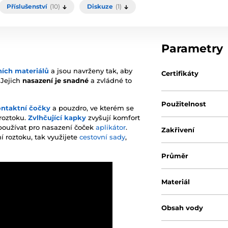
Příslušenství
(10)
Diskuze
(1)
Parametry
ních materiálů
a jsou navrženy tak, aby
Certifikáty
. Jejich
nasazení je snadné
a zvládné to
Použitelnost
ontaktní čočky
a pouzdro, ve kterém se
 roztoku.
Zvlhčující kapky
zvyšují komfort
používat pro nasazení čoček
aplikátor
.
Zakřivení
í roztoku, tak využijete
cestovní sady
,
Průměr
Materiál
Obsah vody