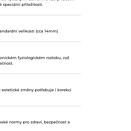
 speciální příležitosti.
tandardní velikosti (cca 14mm)
otonickém fyziologickém roztoku, což
ečnost.
e estetické změny potřebuje i korekci
pské normy pro zdraví, bezpečnost a