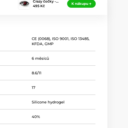
Crazy čočky -…
K nákupu
495 Kč
CE (0068)
,
ISO 9001
,
ISO 13485
,
KFDA
,
GMP
6 měsíců
8.6/11
17
Silicone hydrogel
40%