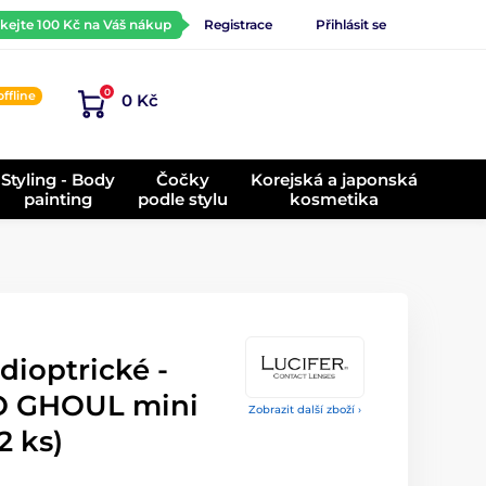
ískejte 100 Kč na Váš nákup
Registrace
Přihlásit se
0
offline
0 Kč
)
Styling - Body
Čočky
Korejská a japonská
painting
podle stylu
kosmetika
dioptrické -
 GHOUL mini
Zobrazit další zboží ›
2 ks)