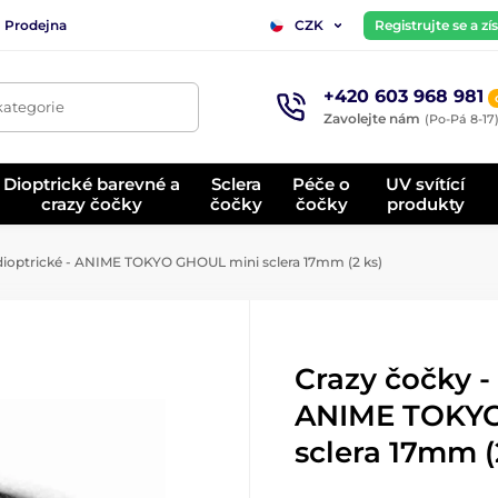
Prodejna
Registrujte se a z
CZK
+420 603 968 981
kategorie
Zavolejte nám
(Po-Pá 8-17
Dioptrické barevné a
Sclera
Péče o
UV svítící
crazy čočky
čočky
čočky
produkty
dioptrické - ANIME TOKYO GHOUL mini sclera 17mm (2 ks)
Crazy čočky - 
ANIME TOKYO
sclera 17mm (