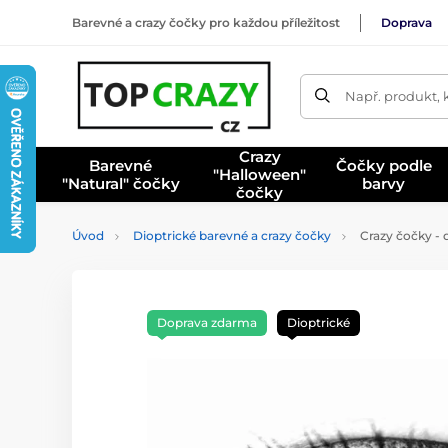
Barevné a crazy čočky pro každou příležitost
Doprava
Např. produkt, 
Crazy
Barevné
Čočky podle
"Halloween"
"Natural" čočky
barvy
čočky
Úvod
Dioptrické barevné a crazy čočky
Crazy čočky - 
Doprava zdarma
Dioptrické