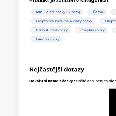
Produkt je zařazen v kategoriích
Mini Sclera čočky (17 mm)
Černá
Dioptrické barevné a crazy čočky
Dioptr
Crazy & Cool čočky
Cosplay čočky
Démon čočky
Nejčastější dotazy
Dokážu si nasadit čočky?
Určitě ano, není to nic