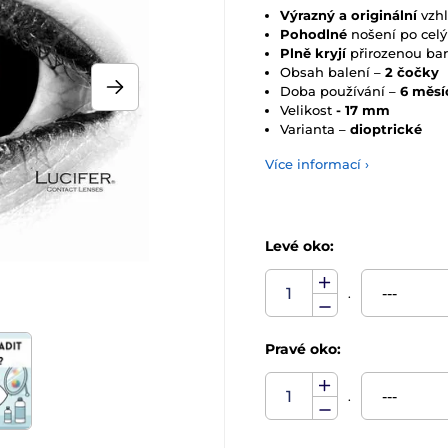
Výrazný a originální
vzh
Pohodlné
nošení po cel
Plně kryjí
přirozenou bar
Obsah balení –
2 čočky
Doba používání –
6 měsí
Velikost
- 17 mm
Varianta –
dioptrické
Více informací ›
Levé oko:
.
Pravé oko:
.