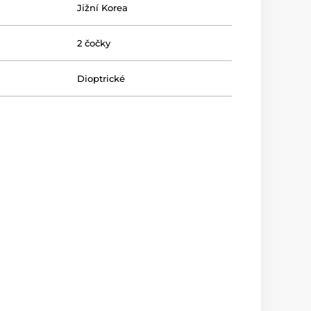
Jižní Korea
2 čočky
Dioptrické