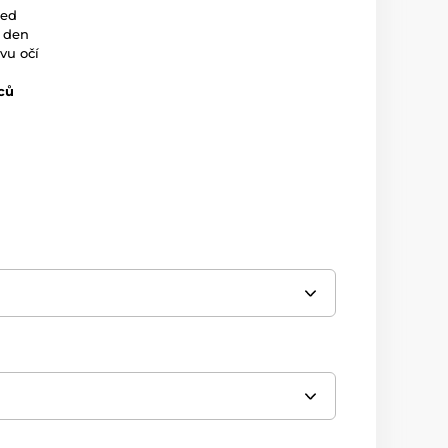
led
ý den
vu očí
ců