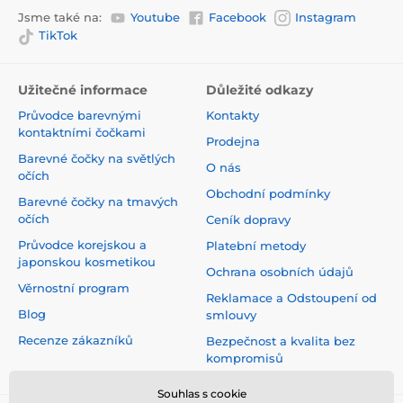
Jsme také na:
Youtube
Facebook
Instagram
TikTok
Užitečné informace
Důležité odkazy
Průvodce barevnými
Kontakty
kontaktními čočkami
Prodejna
Barevné čočky na světlých
O nás
očích
Obchodní podmínky
Barevné čočky na tmavých
očích
Ceník dopravy
Průvodce korejskou a
Platební metody
japonskou kosmetikou
Ochrana osobních údajů
Věrnostní program
Reklamace a Odstoupení od
Blog
smlouvy
Recenze zákazníků
Bezpečnost a kvalita bez
kompromisů
Souhlas s cookie