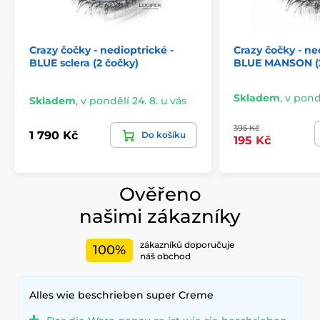
Crazy čočky - nedioptrické -
Crazy čočky - ne
BLUE sclera (2 čočky)
BLUE MANSON (2
Skladem
,
v pondě
Skladem
,
v pondělí 24. 8. u vás
395 Kč
1 790 Kč
Do košíku
195 Kč
Ověřeno
našimi zákazníky
zákazníků doporučuje
100%
náš obchod
Alles wie beschrieben super Creme