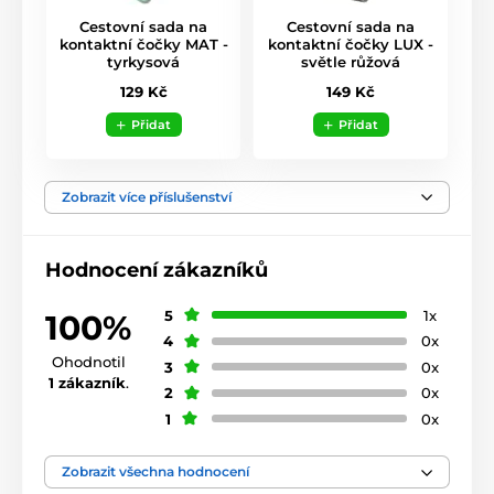
Cestovní sada na
Cestovní sada na
kontaktní čočky MAT -
kontaktní čočky LUX -
tyrkysová
světle růžová
129 Kč
149 Kč
Přidat
Přidat
Zobrazit více příslušenství
Hodnocení zákazníků
5
1x
100%
4
0x
Ohodnotil
3
0x
1 zákazník
.
2
0x
1
0x
Zobrazit všechna hodnocení