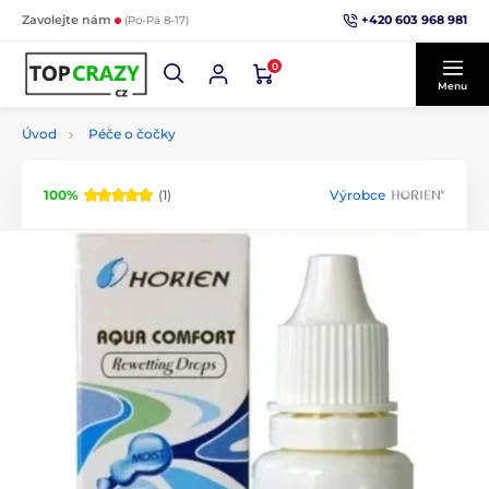
+420 603 968 981
Zavolejte nám
(Po-Pá 8-17)
0
Menu
Úvod
Péče o čočky
100%
(1)
Výrobce