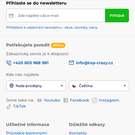
Přihlaste se do newsletteru
Zde napište váš e-mail
Přihlásit
Přihlášení k odebírání newsletru - akce, novinky, slevy
Potřebujete poradit
offline
Zákaznický servis je k dispozici
+420 603 968 981
info@top-crazy.cz
Kde nás najdete
Naše prodejny
Čeština
Jsme také na:
Youtube
Facebook
Instagram
TikTok
Užitečné informace
Důležité odkazy
Průvodce barevnými
Kontakty