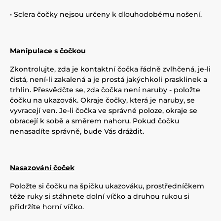
• Sclera čočky nejsou určeny k dlouhodobému nošení.
Manipulace s čočkou
Zkontrolujte, zda je kontaktní čočka řádně zvlhčená, je-li
čistá, není-li zakalená a je prostá jakýchkoli prasklinek a
trhlin. Přesvědčte se, zda čočka není naruby - položte
čočku na ukazovák. Okraje čočky, která je naruby, se
vyvracejí ven. Je-li čočka ve správné poloze, okraje se
obracejí k sobě a směrem nahoru. Pokud čočku
nenasadíte správně, bude Vás dráždit.
Nasazování čoček
Položte si čočku na špičku ukazováku, prostředníčkem
téže ruky si stáhnete dolní víčko a druhou rukou si
přidržíte horní víčko.