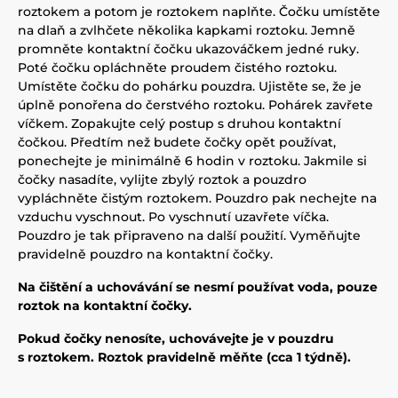
roztokem a potom je roztokem naplňte. Čočku umístěte
na dlaň a zvlhčete několika kapkami roztoku. Jemně
promněte kontaktní čočku ukazováčkem jedné ruky.
Poté čočku opláchněte proudem čistého roztoku.
Umístěte čočku do pohárku pouzdra. Ujistěte se, že je
úplně ponořena do čerstvého roztoku. Pohárek zavřete
víčkem. Zopakujte celý postup s druhou kontaktní
čočkou. Předtím než budete čočky opět používat,
ponechejte je minimálně 6 hodin v roztoku. Jakmile si
čočky nasadíte, vylijte zbylý roztok a pouzdro
vypláchněte čistým roztokem. Pouzdro pak nechejte na
vzduchu vyschnout. Po vyschnutí uzavřete víčka.
Pouzdro je tak připraveno na další použití. Vyměňujte
pravidelně pouzdro na kontaktní čočky.
Na čištění a uchovávání se nesmí používat voda, pouze
roztok na kontaktní čočky.
Pokud čočky nenosíte, uchovávejte je v pouzdru
s roztokem. Roztok pravidelně měňte (cca 1 týdně).