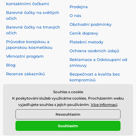
kontaktními čočkami
Prodejna
Barevné čočky na světlých
O nás
očích
Obchodní podmínky
Barevné čočky na tmavých
očích
Ceník dopravy
Průvodce korejskou a
Platební metody
japonskou kosmetikou
Ochrana osobních údajů
Věrnostní program
Reklamace a Odstoupení od
Blog
smlouvy
Recenze zákazníků
Bezpečnost a kvalita bez
kompromisů
Souhlas s cookie
K poskytování služeb využíváme cookies. Procházením webu
vyjadřujete souhlas s jejich používáním.
Více informací
.
Nesouhlasím
Souhlasím
© 2026 www.top-crazy.cz ⦁ E-shop vytvořila
SIMPLIA.cz