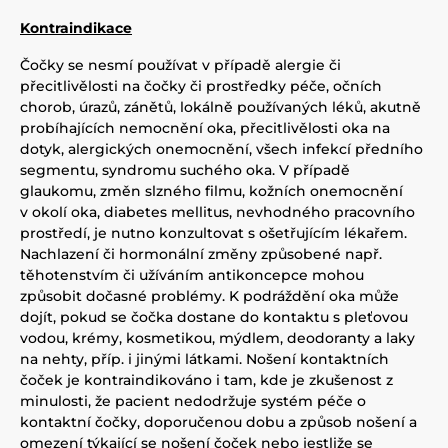
Kontraindikace
Čočky se nesmí používat v případě alergie či
přecitlivělosti na čočky či prostředky péče, očních
chorob, úrazů, zánětů, lokálně používaných léků, akutně
probíhajících nemocnění oka, přecitlivělosti oka na
dotyk, alergických onemocnění, všech infekcí předního
segmentu, syndromu suchého oka. V případě
glaukomu, změn slzného filmu, kožních onemocnění
v okolí oka, diabetes mellitus, nevhodného pracovního
prostředí, je nutno konzultovat s ošetřujícím lékařem.
Nachlazení či hormonální změny způsobené např.
těhotenstvím či užíváním antikoncepce mohou
způsobit dočasné problémy. K podráždění oka může
dojít, pokud se čočka dostane do kontaktu s pleťovou
vodou, krémy, kosmetikou, mýdlem, deodoranty a laky
na nehty, příp. i jinými látkami. Nošení kontaktních
čoček je kontraindikováno i tam, kde je zkušenost z
minulosti, že pacient nedodržuje systém péče o
kontaktní čočky, doporučenou dobu a způsob nošení a
omezení týkající se nošení čoček nebo jestliže se