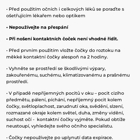
• Před použitím očních i celkových léků se poraďte s
ošetřujícím lékařem nebo optikem
• Nepoužívejte na přespání
• Při nošení kontaktních čoček není vhodné řídit.
• Před prvním použitím vložte čočky do roztoku na
měkké kontaktní čočky alespoň na 2 hodiny.
• Vyhněte se prostředí se škodlivými výpary,
zakouřenému, suchému, klimatizovanému a prašnému
prostředí.
• V případě nepříjemných pocitů v oku – pocit cizího
předmětu, pálení, píchání, nepříjemný pocit kolem
čočky, světloplachost, zarudnutí oka, svědění, slzení,
rozmazané okraje kolem světel, duha, změny vidění,
suchost očí - kontaktní čočky vyjměte. Pokud obtíže
neustoupí, vyhledejte svého očního specialistu.
• Čočky nepoužívejte po uplynutí data expirace.