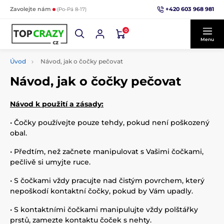
+420 603 968 981
Zavolejte nám
(Po-Pá 8-17)
0
Menu
Úvod
Návod, jak o čočky pečovat
Návod, jak o čočky pečovat
Návod k použití a zásady:
• Čočky používejte pouze tehdy, pokud není poškozený
obal.
• Předtím, než začnete manipulovat s Vašimi čočkami,
pečlivě si umyjte ruce.
• S čočkami vždy pracujte nad čistým povrchem, který
nepoškodí kontaktní čočky, pokud by Vám upadly.
• S kontaktními čočkami manipulujte vždy polštářky
prstů, zamezte kontaktu čoček s nehty.