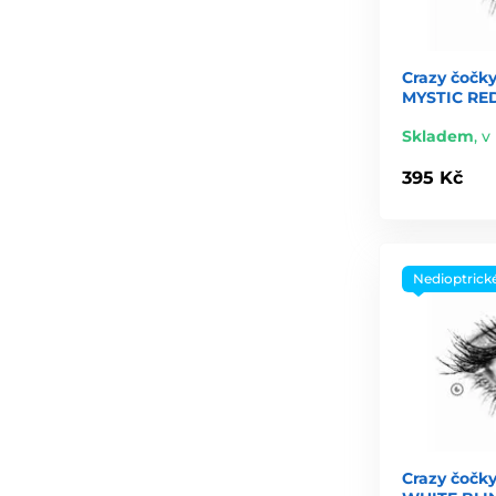
Crazy čočky
MYSTIC RED
Skladem
,
v 
395 Kč
Nedioptrick
Crazy čočky