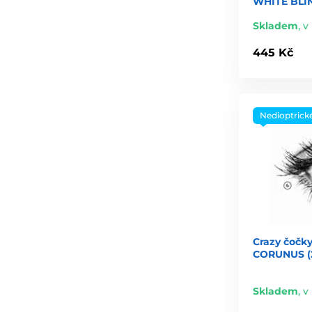
WHITE BLIN
Skladem
,
v 
445 Kč
Nedioptrick
Crazy čočky
CORUNUS (2
Skladem
,
v 