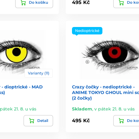
495 Kč
Do košíku
Do ko
Nedioptrické
Varianty (11)
 - dioptrické - MAD
Crazy čočky - nedioptrické -
ks)
ANIME TOKYO GHOUL mini sc
(2 čočky)
pátek 21. 8. u vás
Skladem
,
v pátek 21. 8. u vás
495 Kč
Detail
Do ko