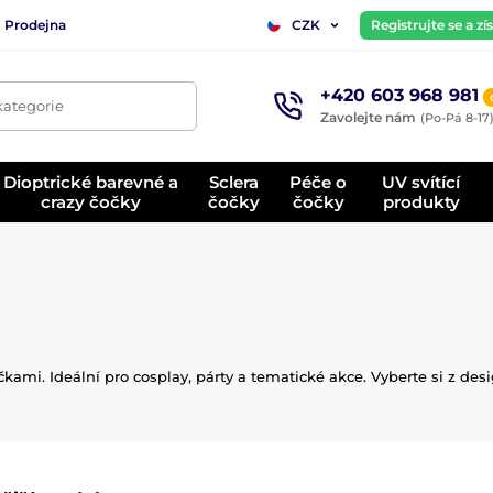
Prodejna
Registrujte se a z
CZK
+420 603 968 981
kategorie
Zavolejte nám
(Po-Pá 8-17
Dioptrické barevné a
Sclera
Péče o
UV svítící
crazy čočky
čočky
čočky
produkty
ami. Ideální pro cosplay, párty a tematické akce. Vyberte si z desi