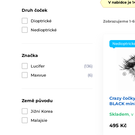
V nabídce je 
Druh čoček
Dioptrické
Zobrazujeme 1-6
Nedioptrické
Nedioptrick
Značka
Lucifer
(136)
Maxvue
(6)
Crazy čočky
Země původu
BLACK mini 
Jižní Korea
Skladem
,
v 
Malajsie
495 Kč