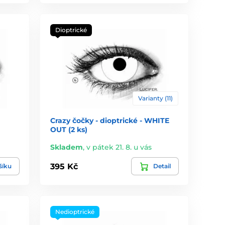
Dioptrické
Varianty (11)
Crazy čočky - dioptrické - WHITE
OUT (2 ks)
Skladem
,
v pátek 21. 8. u vás
395 Kč
šíku
Detail
Nedioptrické