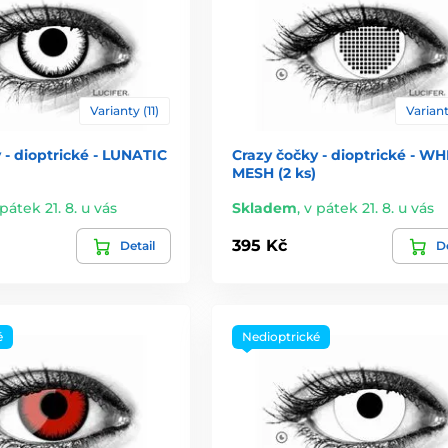
Varianty (11)
Variant
 - dioptrické - LUNATIC
Crazy čočky - dioptrické - WH
MESH (2 ks)
pátek 21. 8. u vás
Skladem
,
v pátek 21. 8. u vás
395 Kč
Detail
De
é
Nedioptrické