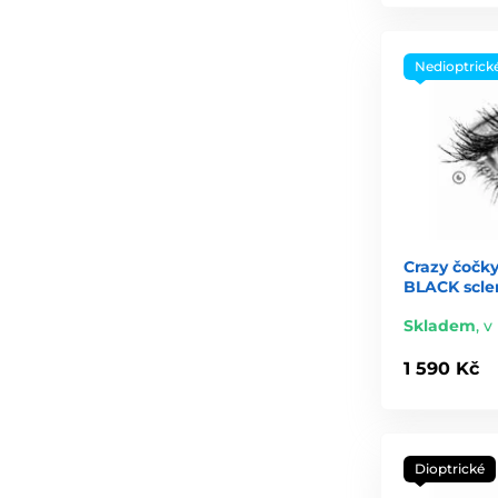
Nedioptrick
Crazy čočky
BLACK scler
Skladem
,
v 
1 590 Kč
Dioptrické