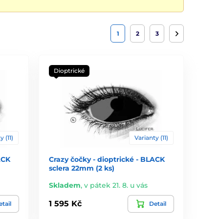
1
2
3
Dioptrické
y (11)
Varianty (11)
ACK
Crazy čočky - dioptrické - BLACK
sclera 22mm (2 ks)
Skladem
,
v pátek 21. 8. u vás
1 595 Kč
tail
Detail