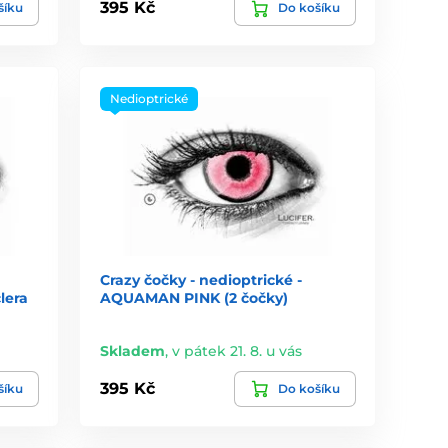
395 Kč
šíku
Do košíku
Nedioptrické
Crazy čočky - nedioptrické -
lera
AQUAMAN PINK (2 čočky)
Skladem
,
v pátek 21. 8. u vás
395 Kč
šíku
Do košíku