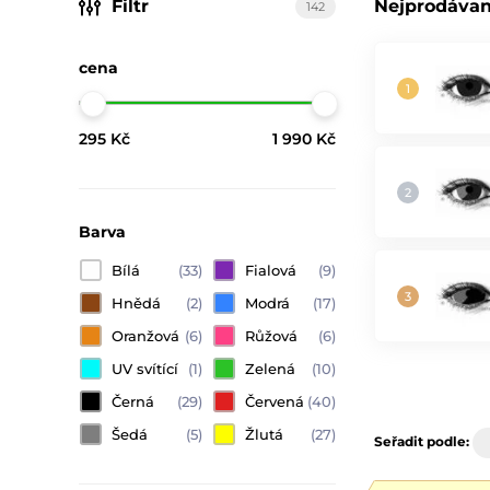
Filtr
Nejprodávan
142
cena
295 Kč
1 990 Kč
Barva
Bílá
(33)
Fialová
(9)
Hnědá
(2)
Modrá
(17)
Oranžová
(6)
Růžová
(6)
UV svítící
(1)
Zelená
(10)
Černá
(29)
Červená
(40)
Šedá
(5)
Žlutá
(27)
Seřadit podle: