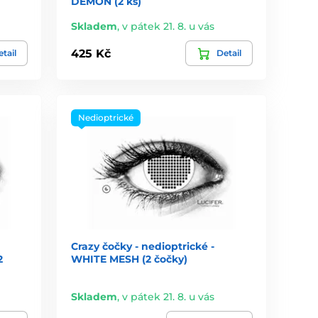
DEMON (2 ks)
Skladem
,
v pátek 21. 8. u vás
425 Kč
tail
Detail
Nedioptrické
Crazy čočky - nedioptrické -
2
WHITE MESH (2 čočky)
Skladem
,
v pátek 21. 8. u vás