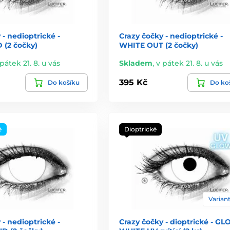
 - nedioptrické -
Crazy čočky - nedioptrické -
 (2 čočky)
WHITE OUT (2 čočky)
pátek 21. 8. u vás
Skladem
,
v pátek 21. 8. u vás
395 Kč
Do košíku
Do ko
é
Dioptrické
Variant
 - nedioptrické -
Crazy čočky - dioptrické - G