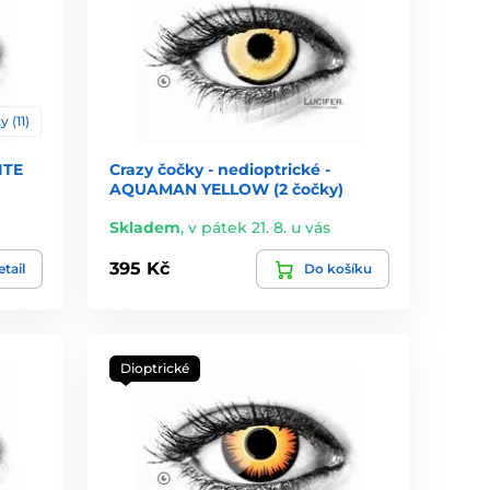
y (11)
ITE
Crazy čočky - nedioptrické -
AQUAMAN YELLOW (2 čočky)
Skladem
,
v pátek 21. 8. u vás
395 Kč
tail
Do košíku
Dioptrické