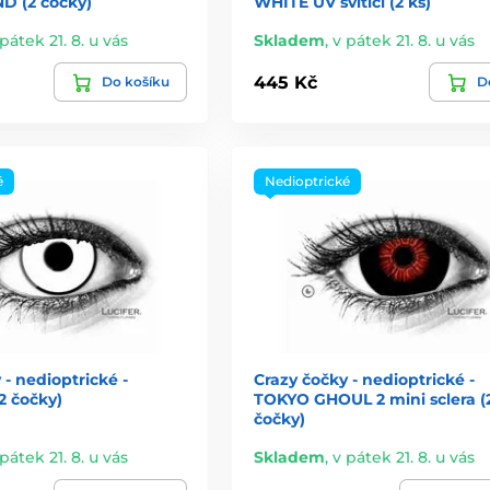
D (2 čočky)
WHITE UV svítící (2 ks)
pátek 21. 8. u vás
Skladem
,
v pátek 21. 8. u vás
445 Kč
Do košíku
De
é
Nedioptrické
 - nedioptrické -
Crazy čočky - nedioptrické -
 čočky)
TOKYO GHOUL 2 mini sclera (
čočky)
pátek 21. 8. u vás
Skladem
,
v pátek 21. 8. u vás