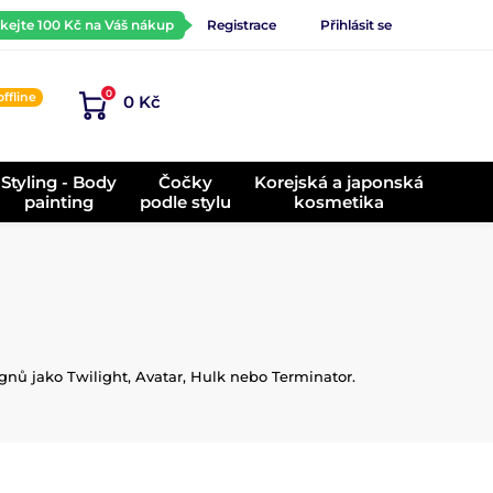
ískejte 100 Kč na Váš nákup
Registrace
Přihlásit se
0
offline
0 Kč
)
Styling - Body
Čočky
Korejská a japonská
painting
podle stylu
kosmetika
gnů jako Twilight, Avatar, Hulk nebo Terminator.