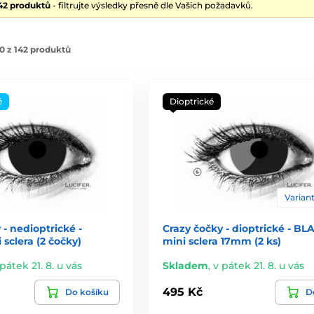
142 produktů
- filtrujte výsledky přesně dle Vašich požadavků.
0 z 142 produktů
é
Dioptrické
Variant
 - nedioptrické -
Crazy čočky - dioptrické - BL
sclera (2 čočky)
mini sclera 17mm (2 ks)
pátek 21. 8. u vás
Skladem
,
v pátek 21. 8. u vás
495 Kč
Do košíku
De