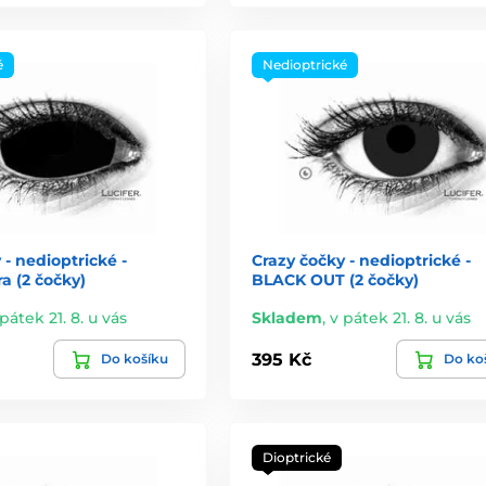
é
Nedioptrické
 - nedioptrické -
Crazy čočky - nedioptrické -
a (2 čočky)
BLACK OUT (2 čočky)
pátek 21. 8. u vás
Skladem
,
v pátek 21. 8. u vás
395 Kč
Do košíku
Do ko
Dioptrické