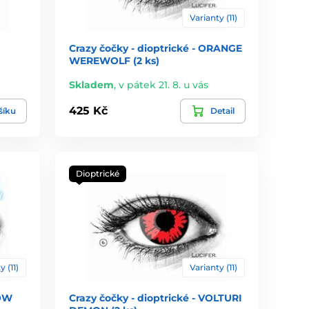
Varianty (11)
Crazy čočky - dioptrické - ORANGE
WEREWOLF (2 ks)
Skladem
,
v pátek 21. 8. u vás
425 Kč
šíku
Detail
Dioptrické
y (11)
Varianty (11)
LOW
Crazy čočky - dioptrické - VOLTURI