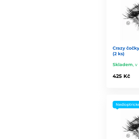
Crazy čočky
(2 ks)
Skladem
,
v 
425 Kč
Nedioptrick