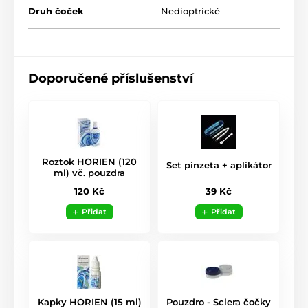
Druh čoček
Nedioptrické
Doporučené příslušenství
Roztok HORIEN (120
Set pinzeta + aplikátor
ml) vč. pouzdra
39 Kč
120 Kč
Přidat
Přidat
Kapky HORIEN (15 ml)
Pouzdro - Sclera čočky