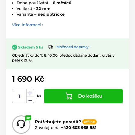
Doba používání –
6 měsíců
Velikost
- 22 mm
Varianta –
nedioptrické
Více informací ›
Možnosti dopravy ›
Skladem 5 ks
Objednávky do 7. 8. 10:00, předpokládané dodání:
u vás v
pátek 21. 8.
1 690 Kč
Do košíku
ks
Potřebujete poradit?
offline
Zavolejte na
+420 603 968 981