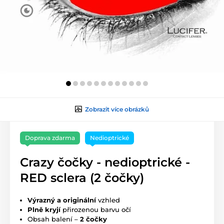
Zobrazit více obrázků
Doprava zdarma
Nedioptrické
Crazy čočky - nedioptrické -
RED sclera (2 čočky)
Výrazný a originální
vzhled
Plně kryjí
přirozenou barvu očí
Obsah balení –
2 čočky