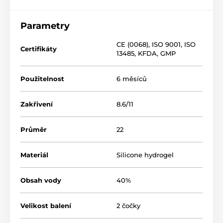
Parametry
CE (0068)
,
ISO 9001
,
ISO
Certifikáty
13485
,
KFDA
,
GMP
Použitelnost
6 měsíců
Zakřivení
8.6/11
Průměr
22
Materiál
Silicone hydrogel
Obsah vody
40%
Velikost balení
2 čočky