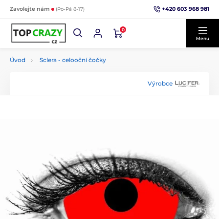
+420 603 968 981
Zavolejte nám
(Po-Pá 8-17)
0
Menu
Úvod
Sclera - celooční čočky
Výrobce