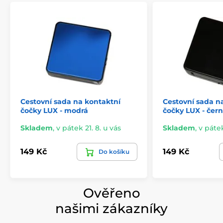
Cestovní sada na kontaktní
Cestovní sada n
čočky LUX - modrá
čočky LUX - čer
Skladem
,
v pátek 21. 8. u vás
Skladem
,
v pátek
149 Kč
149 Kč
Do košíku
Ověřeno
našimi zákazníky