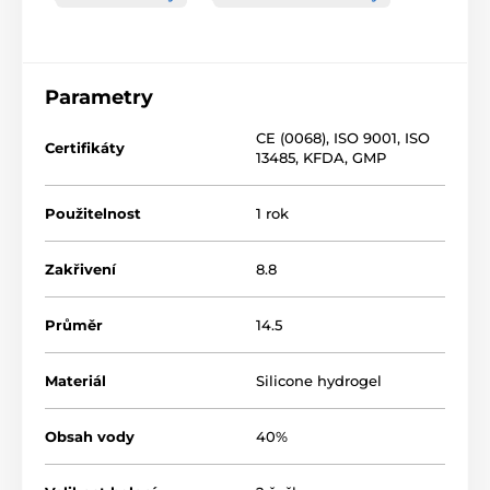
Parametry
CE (0068)
,
ISO 9001
,
ISO
Certifikáty
13485
,
KFDA
,
GMP
Použitelnost
1 rok
Zakřivení
8.8
Průměr
14.5
Materiál
Silicone hydrogel
Obsah vody
40%