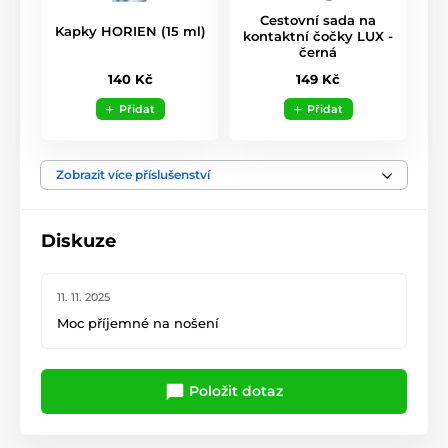
Cestovní sada na
Kapky HORIEN (15 ml)
kontaktní čočky LUX -
černá
140 Kč
149 Kč
Přidat
Přidat
Zobrazit více příslušenství
Diskuze
11. 11. 2025
Moc příjemné na nošení
Položit dotaz