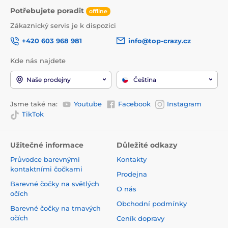
Potřebujete poradit
offline
Zákaznický servis je k dispozici
+420 603 968 981
info@top-crazy.cz
Kde nás najdete
Naše prodejny
Čeština
Jsme také na:
Youtube
Facebook
Instagram
TikTok
Užitečné informace
Důležité odkazy
Průvodce barevnými
Kontakty
kontaktními čočkami
Prodejna
Barevné čočky na světlých
O nás
očích
Obchodní podmínky
Barevné čočky na tmavých
očích
Ceník dopravy