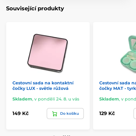
Související produkty
Cestovní sada na kontaktní
Cestovní sada n
čočky LUX - světle růžová
čočky MAT - tyr
Skladem
,
v pondělí 24. 8. u vás
Skladem
,
v pondě
149 Kč
129 Kč
Do košíku