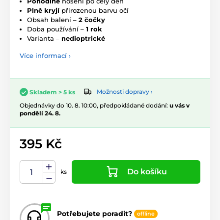
Pohodlné
nošení po celý den
Plně kryjí
přirozenou barvu očí
Obsah balení –
2 čočky
Doba používání –
1 rok
Varianta –
nedioptrické
Více informací ›
Možnosti dopravy ›
Skladem > 5 ks
Objednávky do 10. 8. 10:00, předpokládané dodání:
u vás v
pondělí 24. 8.
395 Kč
Do košíku
ks
Potřebujete poradit?
offline