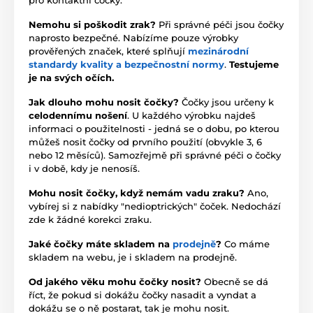
Nemohu si poškodit zrak?
Při správné péči jsou čočky
naprosto bezpečné. Nabízíme pouze výrobky
prověřených značek, které splňují
mezinárodní
standardy kvality a bezpečnostní normy
.
Testujeme
je na svých očích.
Jak dlouho mohu nosit čočky?
Čočky jsou určeny k
celodennímu nošení
. U každého výrobku najdeš
informaci o použitelnosti - jedná se o dobu, po kterou
můžeš nosit čočky od prvního použití (obvykle 3, 6
nebo 12 měsíců). Samozřejmě při správné péči o čočky
i v době, kdy je nenosíš.
Mohu nosit čočky, když nemám vadu zraku?
Ano,
vybírej si z nabídky "nedioptrických" čoček. Nedochází
zde k žádné korekci zraku.
Jaké čočky máte skladem na
prodejně
?
Co máme
skladem na webu, je i skladem na prodejně.
Od jakého věku mohu čočky nosit?
Obecně se dá
říct, že pokud si dokážu čočky nasadit a vyndat a
dokážu se o ně postarat, tak je mohu nosit.