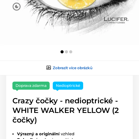
Zobrazit více obrázků
Doprava zdarma
Nedioptrické
Crazy čočky - nedioptrické -
WHITE WALKER YELLOW (2
čočky)
Výrazný a originální
vzhled