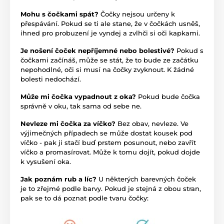
Mohu s čočkami spát?
Čočky nejsou určeny k
přespávání. Pokud se ti ale stane, že v čočkách usněš,
ihned pro probuzení je vyndej a zvlhči si oči kapkami.
Je nošení čoček nepříjemné nebo bolestivé?
Pokud s
čočkami začínáš, může se stát, že to bude ze začátku
nepohodlné, oči si musí na čočky zvyknout. K žádné
bolesti nedochází.
Může mi čočka vypadnout z oka?
Pokud bude čočka
správně v oku, tak sama od sebe ne.
Nevleze mi čočka za víčko?
Bez obav, nevleze. Ve
výjimečných případech se může dostat kousek pod
víčko - pak ji stačí buď prstem posunout, nebo zavřít
víčko a promasírovat. Může k tomu dojít, pokud dojde
k vysušení oka.
Jak poznám rub a líc?
U některých barevných čoček
je to zřejmé podle barvy. Pokud je stejná z obou stran,
pak se to dá poznat podle tvaru čočky: