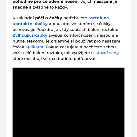
pohodlné pro celodenní nošení
. Jejich
nasazení je
snadné
a zvládné to každý.
K základní
péči o čočky
potřebujete
roztok na
kontaktní čočky
a pouzdro, ve kterém se čočky
uchovávají. Pouzdro je vždy součástí balení roztoku.
Zvlhčující kapky
zvyšují komfort nošení, nejsou ale
nutné. Někomu je příjemnější používat pro nasazení
čoček
aplikátor
. Pokud cestujete a nechcete sebou
vozit celé balení roztoku, tak využijete
cestovní sady
,
které obsahují vše, co budete potřebovat.