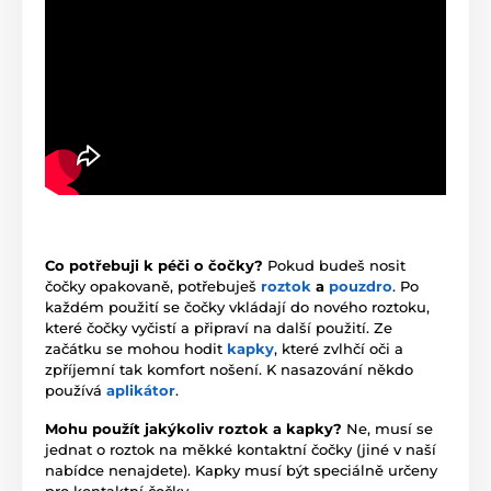
Co potřebuji k péči o čočky?
Pokud budeš nosit
čočky opakovaně, potřebuješ
roztok
a
pouzdro
. Po
každém použití se čočky vkládají do nového roztoku,
které čočky vyčistí a připraví na další použití. Ze
začátku se mohou hodit
kapky
, které zvlhčí oči a
zpříjemní tak komfort nošení. K nasazování někdo
používá
aplikátor
.
Mohu použít jakýkoliv roztok a kapky?
Ne, musí se
jednat o roztok na měkké kontaktní čočky (jiné v naší
nabídce nenajdete). Kapky musí být speciálně určeny
pro kontaktní čočky.