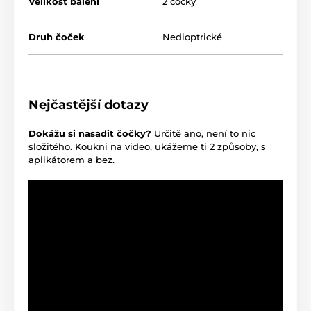
Velikost balení
2 čočky
Druh čoček
Nedioptrické
Nejčastější dotazy
Dokážu si nasadit čočky?
Určitě ano, není to nic
složitého. Koukni na video, ukážeme ti 2 způsoby, s
aplikátorem a bez.