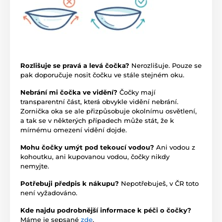
Rozlišuje se pravá a levá čočka?
Nerozlišuje. Pouze se
pak doporučuje nosit čočku ve stále stejném oku.
Nebrání mi čočka ve vidění?
Čočky mají
transparentní část, která obvykle vidění nebrání.
Zornička oka se ale přizpůsobuje okolnímu osvětlení,
a tak se v některých případech může stát, že k
mírnému omezení vidění dojde.
Mohu čočky umýt pod tekoucí vodou?
Ani vodou z
kohoutku, ani kupovanou vodou, čočky nikdy
nemyjte.
Potřebuji předpis k nákupu?
Nepotřebuješ, v ČR toto
není vyžadováno.
Kde najdu podrobnější informace k péči o čočky?
Máme je sepsané
zde
.