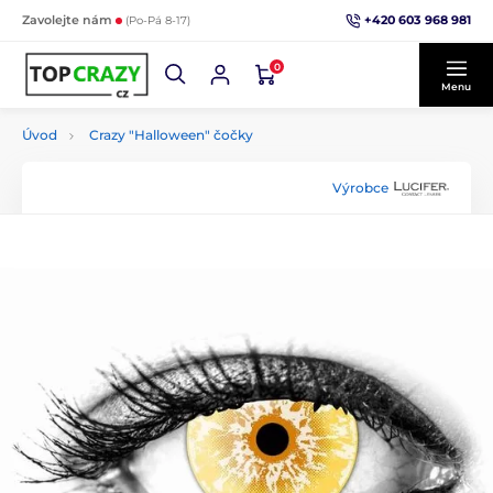
+420 603 968 981
Zavolejte nám
(Po-Pá 8-17)
0
Menu
Úvod
Crazy "Halloween" čočky
Výrobce