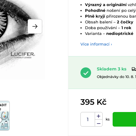
Výrazný a originální
vzh
Pohodlné
nošení po cel
Plně kryjí
přirozenou bar
Obsah balení –
2 čočky
Doba používání –
1 rok
Varianta –
nedioptrické
Více informací ›
Skladem 3 ks
Objednávky do 10. 8.
395 Kč
ks