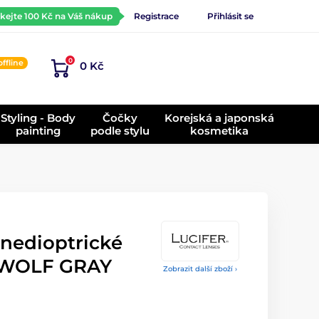
ískejte 100 Kč na Váš nákup
Registrace
Přihlásit se
0
offline
0 Kč
)
Styling - Body
Čočky
Korejská a japonská
painting
podle stylu
kosmetika
 nedioptrické
WOLF GRAY
Zobrazit další zboží ›