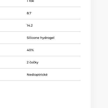
1 rok
8.7
14.2
Silicone hydrogel
40%
2 čočky
Nedioptrické