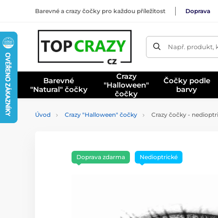
Barevné a crazy čočky pro každou příležitost
Doprava
Např. produkt, 
Crazy
Barevné
Čočky podle
"Halloween"
"Natural" čočky
barvy
čočky
Úvod
Crazy "Halloween" čočky
Crazy čočky - nediop
Doprava zdarma
Nedioptrické