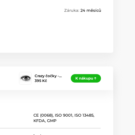
Záruka:
24 měsíců
Crazy čočky -…
K nákupu
395 Kč
CE (0068)
,
ISO 9001
,
ISO 13485
,
KFDA
,
GMP