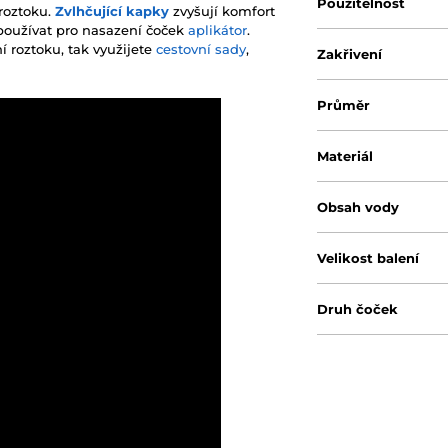
Použitelnost
 roztoku.
Zvlhčující kapky
zvyšují komfort
používat pro nasazení čoček
aplikátor
.
í roztoku, tak využijete
cestovní sady
,
Zakřivení
Průměr
Materiál
Obsah vody
Velikost balení
Druh čoček