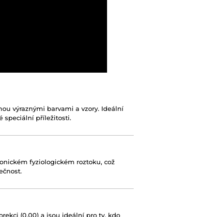
u výraznými barvami a vzory. Ideální
 speciální příležitosti.
otonickém fyziologickém roztoku, což
ečnost.
ekci (0.00) a jsou ideální pro ty, kdo