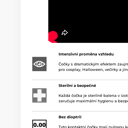
Intenzivní proměna vzhledu
Čočky s dramatickým efektem zaujmo
pro cosplay, Halloween, večírky a jiné
Sterilní a bezpečné
Každá čočka je sterilně balena v iz
zaručuje maximální hygienu a bezp
Bez dioptrií
Tyto kontaktní čočky mají nulovou kor