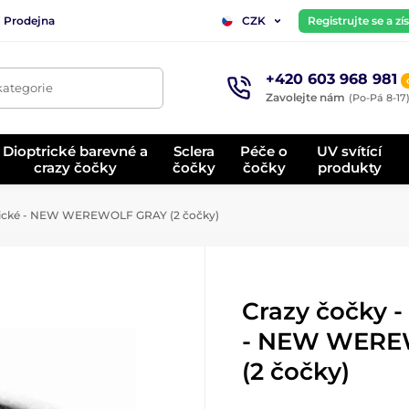
Prodejna
Registrujte se a z
CZK
+420 603 968 981
kategorie
Zavolejte nám
(Po-Pá 8-17
Dioptrické barevné a
Sclera
Péče o
UV svítící
crazy čočky
čočky
čočky
produkty
trické - NEW WEREWOLF GRAY (2 čočky)
Crazy čočky -
- NEW WERE
(2 čočky)