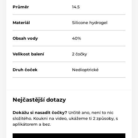
Průměr
14.5
Materiál
Silicone hydrogel
Obsah vody
40%
Velikost balení
2 čočky
Druh čoček
Nedioptrické
Nejčastější dotazy
Dokážu si nasadit čočky?
Určitě ano, není to nic
složitého. Koukni na video, ukážeme ti 2 způsoby, s
aplikátorem a bez.