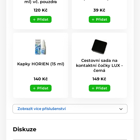
ml) vč. pouzdra
39 Kč
120 Kč
Přidat
Přidat
Cestovní sada na
Kapky HORIEN (15 ml)
kontaktní čočky LUX -
černá
140 Kč
149 Kč
Přidat
Přidat
Zobrazit více příslušenství
Diskuze