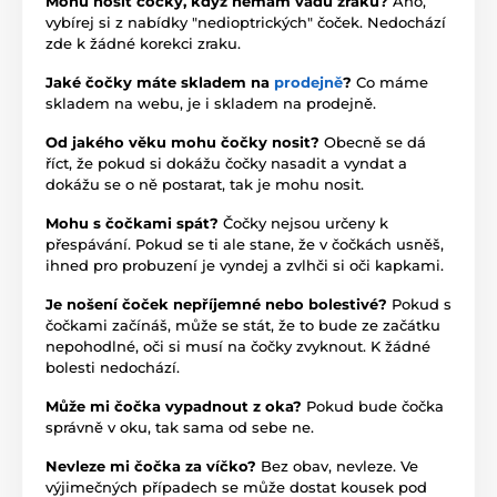
Mohu nosit čočky, když nemám vadu zraku?
Ano,
vybírej si z nabídky "nedioptrických" čoček. Nedochází
zde k žádné korekci zraku.
Jaké čočky máte skladem na
prodejně
?
Co máme
skladem na webu, je i skladem na prodejně.
Od jakého věku mohu čočky nosit?
Obecně se dá
říct, že pokud si dokážu čočky nasadit a vyndat a
dokážu se o ně postarat, tak je mohu nosit.
Mohu s čočkami spát?
Čočky nejsou určeny k
přespávání. Pokud se ti ale stane, že v čočkách usněš,
ihned pro probuzení je vyndej a zvlhči si oči kapkami.
Je nošení čoček nepříjemné nebo bolestivé?
Pokud s
čočkami začínáš, může se stát, že to bude ze začátku
nepohodlné, oči si musí na čočky zvyknout. K žádné
bolesti nedochází.
Může mi čočka vypadnout z oka?
Pokud bude čočka
správně v oku, tak sama od sebe ne.
Nevleze mi čočka za víčko?
Bez obav, nevleze. Ve
výjimečných případech se může dostat kousek pod