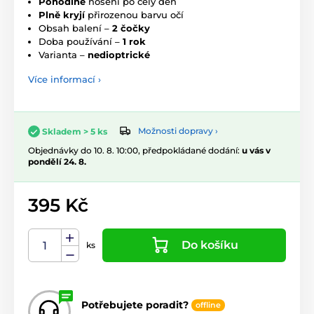
Pohodlné
nošení po celý den
Plně kryjí
přirozenou barvu očí
Obsah balení –
2 čočky
Doba používání –
1 rok
Varianta –
nedioptrické
Více informací ›
Možnosti dopravy ›
Skladem > 5 ks
Objednávky do 10. 8. 10:00, předpokládané dodání:
u vás v
pondělí 24. 8.
395 Kč
Do košíku
ks
Potřebujete poradit?
offline