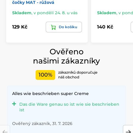
čočky MAT - růžová
Skladem
,
v pondělí 24. 8. u vás
Skladem
,
v pondě
129 Kč
140 Kč
Do košíku
Ověřeno
našimi zákazníky
zákazníků doporučuje
100%
náš obchod
Alles wie beschrieben super Creme
Das die Ware genau so ist wie sie beschrieben
ist
Ověřený zákazník, 31. 7. 2026