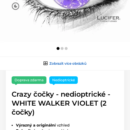
Zobrazit více obrázků
Doprava zdarma
Nedioptrické
Crazy čočky - nedioptrické -
WHITE WALKER VIOLET (2
čočky)
Výrazný a originální
vzhled