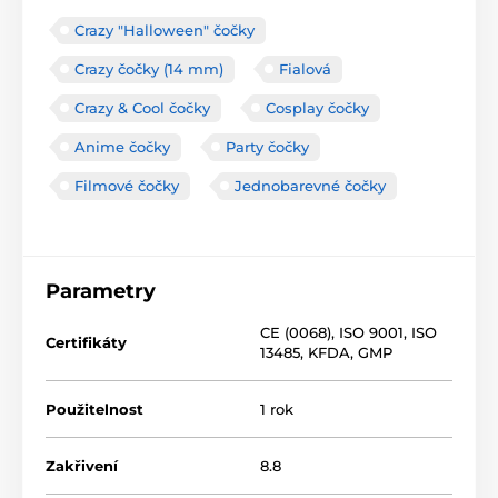
Crazy "Halloween" čočky
Crazy čočky (14 mm)
Fialová
Crazy & Cool čočky
Cosplay čočky
Anime čočky
Party čočky
Filmové čočky
Jednobarevné čočky
Parametry
CE (0068)
,
ISO 9001
,
ISO
Certifikáty
13485
,
KFDA
,
GMP
Použitelnost
1 rok
Zakřivení
8.8