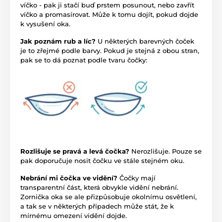
víčko - pak ji stačí buď prstem posunout, nebo zavřít
víčko a promasírovat. Může k tomu dojít, pokud dojde
k vysušení oka.
Jak poznám rub a líc?
U některých barevných čoček
je to zřejmé podle barvy. Pokud je stejná z obou stran,
pak se to dá poznat podle tvaru čočky:
Rozlišuje se pravá a levá čočka?
Nerozlišuje. Pouze se
pak doporučuje nosit čočku ve stále stejném oku.
Nebrání mi čočka ve vidění?
Čočky mají
transparentní část, která obvykle vidění nebrání.
Zornička oka se ale přizpůsobuje okolnímu osvětlení,
a tak se v některých případech může stát, že k
mírnému omezení vidění dojde.