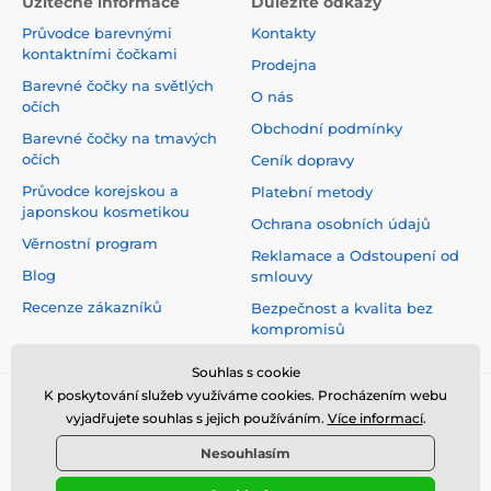
Užitečné informace
Důležité odkazy
Průvodce barevnými
Kontakty
kontaktními čočkami
Prodejna
Barevné čočky na světlých
O nás
očích
Obchodní podmínky
Barevné čočky na tmavých
očích
Ceník dopravy
Průvodce korejskou a
Platební metody
japonskou kosmetikou
Ochrana osobních údajů
Věrnostní program
Reklamace a Odstoupení od
Blog
smlouvy
Recenze zákazníků
Bezpečnost a kvalita bez
kompromisů
Souhlas s cookie
K poskytování služeb využíváme cookies. Procházením webu
vyjadřujete souhlas s jejich používáním.
Více informací
.
Nesouhlasím