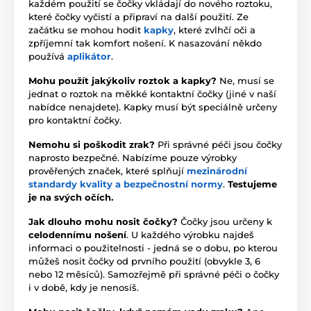
každém použití se čočky vkládají do nového roztoku,
které čočky vyčistí a připraví na další použití. Ze
začátku se mohou hodit
kapky
, které zvlhčí oči a
zpříjemní tak komfort nošení. K nasazování někdo
používá
aplikátor
.
Mohu použít jakýkoliv roztok a kapky?
Ne, musí se
jednat o roztok na měkké kontaktní čočky (jiné v naší
nabídce nenajdete). Kapky musí být speciálně určeny
pro kontaktní čočky.
Nemohu si poškodit zrak?
Při správné péči jsou čočky
naprosto bezpečné. Nabízíme pouze výrobky
prověřených značek, které splňují
mezinárodní
standardy kvality a bezpečnostní normy
.
Testujeme
je na svých očích.
Jak dlouho mohu nosit čočky?
Čočky jsou určeny k
celodennímu nošení
. U každého výrobku najdeš
informaci o použitelnosti - jedná se o dobu, po kterou
můžeš nosit čočky od prvního použití (obvykle 3, 6
nebo 12 měsíců). Samozřejmě při správné péči o čočky
i v době, kdy je nenosíš.