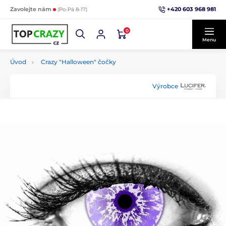
+420 603 968 981
Zavolejte nám
(Po-Pá 8-17)
0
Menu
Úvod
Crazy "Halloween" čočky
Výrobce