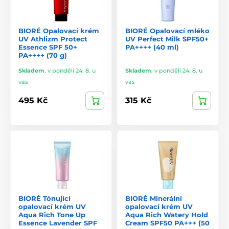
BIORÉ Opalovací krém
BIORÉ Opalovací mléko
UV Athlizm Protect
UV Perfect Milk SPF50+
Essence SPF 50+
PA++++ (40 ml)
PA++++ (70 g)
Skladem
,
v pondělí 24. 8. u
Skladem
,
v pondělí 24. 8. u
vás
vás
495 Kč
315 Kč
BIORÉ Tónující
BIORÉ Minerální
opalovací krém UV
opalovací krém UV
Aqua Rich Tone Up
Aqua Rich Watery Hold
Essence Lavender SPF
Cream SPF50 PA+++ (50