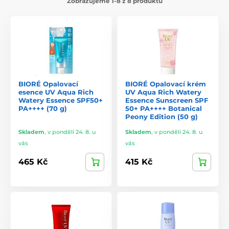
Zobrazujeme 1-8 z 8 produktů
BIORÉ Opalovací
BIORÉ Opalovací krém
esence UV Aqua Rich
UV Aqua Rich Watery
Watery Essence SPF50+
Essence Sunscreen SPF
PA++++ (70 g)
50+ PA++++ Botanical
Peony Edition (50 g)
Skladem
,
v pondělí 24. 8. u
Skladem
,
v pondělí 24. 8. u
vás
vás
465 Kč
415 Kč