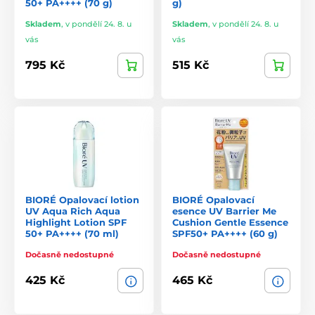
50+ PA++++ (70 g)
g)
Skladem
,
v pondělí 24. 8. u
Skladem
,
v pondělí 24. 8. u
vás
vás
795 Kč
515 Kč
BIORÉ Opalovací lotion
BIORÉ Opalovací
UV Aqua Rich Aqua
esence UV Barrier Me
Highlight Lotion SPF
Cushion Gentle Essence
50+ PA++++ (70 ml)
SPF50+ PA++++ (60 g)
Dočasně nedostupné
Dočasně nedostupné
425 Kč
465 Kč