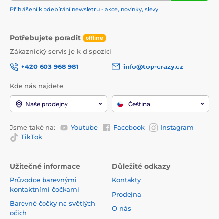
Přihlášení k odebírání newsletru - akce, novinky, slevy
Potřebujete poradit
offline
Zákaznický servis je k dispozici
+420 603 968 981
info@top-crazy.cz
Kde nás najdete
Naše prodejny
Čeština
Jsme také na:
Youtube
Facebook
Instagram
TikTok
Užitečné informace
Důležité odkazy
Průvodce barevnými
Kontakty
kontaktními čočkami
Prodejna
Barevné čočky na světlých
O nás
očích