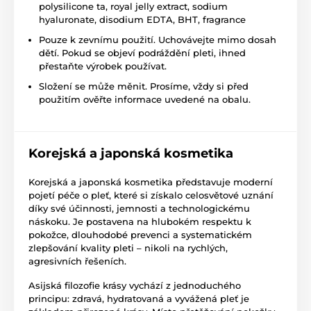
polysilicone ta, royal jelly extract, sodium
hyaluronate, disodium EDTA, BHT, fragrance
Pouze k zevnímu použití. Uchovávejte mimo dosah
dětí. Pokud se objeví podráždění pleti, ihned
přestaňte výrobek používat.
Složení se může měnit. Prosíme, vždy si před
použitím ověřte informace uvedené na obalu.
Korejská a japonská kosmetika
Korejská a japonská kosmetika představuje moderní
pojetí péče o pleť, které si získalo celosvětové uznání
díky své účinnosti, jemnosti a technologickému
náskoku. Je postavena na hlubokém respektu k
pokožce, dlouhodobé prevenci a systematickém
zlepšování kvality pleti – nikoli na rychlých,
agresivních řešeních.
Asijská filozofie krásy vychází z jednoduchého
principu: zdravá, hydratovaná a vyvážená pleť je