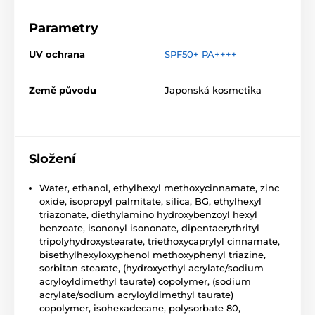
Parametry
UV ochrana
SPF50+ PA++++
Země původu
Japonská kosmetika
Složení
Water, ethanol, ethylhexyl methoxycinnamate, zinc
oxide, isopropyl palmitate, silica, BG, ethylhexyl
triazonate, diethylamino hydroxybenzoyl hexyl
benzoate, isononyl isononate, dipentaerythrityl
tripolyhydroxystearate, triethoxycaprylyl cinnamate,
bisethylhexyloxyphenol methoxyphenyl triazine,
sorbitan stearate, (hydroxyethyl acrylate/sodium
acryloyldimethyl taurate) copolymer, (sodium
acrylate/sodium acryloyldimethyl taurate)
copolymer, isohexadecane, polysorbate 80,