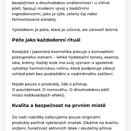
bezpečnost a dlouhodobou snášenlivost i u citlivé
pleti. Spojují moderní vývoj s tradičními
ingrediencemi, jako je rýže, zelený čaj nebo
fermentované extrakty.
Výsledkem je péče, která je účinná, ale zároveň šetrná.
Péče jako každodenní rituál
Korejská i japonská kosmetika pracuje s konceptem
postupného vrstvení – lehké hydratační tonery, esence,
séra, krémy. Každý krok má svůj význam a společně
vytvářejí harmonickou rutinu, která podporuje zdravý
vzhled pleti bez podráždění a nadměrného zatížení.
Nejde pouze o produkty. Jde o přístup.
O pravidelnost. O rovnováhu. O dlouhodobou péči
místo krátkodobých efektů.
Kvalita a bezpečnost na prvním místě
Do naší nabídky zařazujeme pouze originální
produkty pečlivě vybíraných značek. Dbáme na kvalitu
složení, funkčnost aktivních látek i skutečný přínos