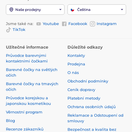
Naše prodejny
Čeština
Jsme také na:
Youtube
Facebook
Instagram
TikTok
Užitečné informace
Důležité odkazy
Průvodce barevnými
Kontakty
kontaktními čočkami
Prodejna
Barevné čočky na světlých
O nás
očích
Obchodní podmínky
Barevné čočky na tmavých
očích
Ceník dopravy
Průvodce korejskou a
Platební metody
japonskou kosmetikou
Ochrana osobních údajů
Věrnostní program
Reklamace a Odstoupení od
Blog
smlouvy
Recenze zákazníků
Bezpečnost a kvalita bez