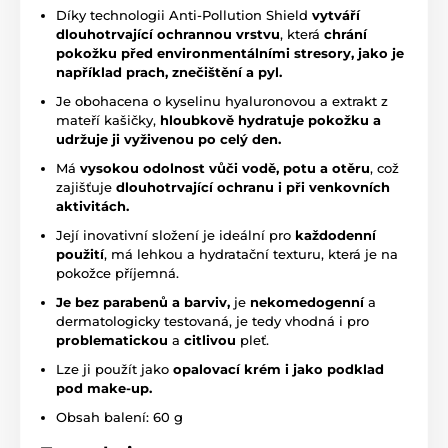
Díky technologii Anti-Pollution Shield
vytváří
dlouhotrvající ochrannou vrstvu
, která
chrání
pokožku před environmentálními stresory, jako je
například prach, znečištění a pyl.
Je obohacena o kyselinu hyaluronovou a extrakt z
mateří kašičky,
hloubkově hydratuje pokožku a
udržuje ji vyživenou po celý den.
Má
vysokou odolnost vůči vodě, potu a otěru
, což
zajišťuje
dlouhotrvající ochranu i při venkovních
aktivitách.
Její inovativní složení je ideální pro
každodenní
použití
, má lehkou a hydratační texturu, která je na
pokožce příjemná.
Je bez parabenů a barviv,
je
nekomedogenní
a
dermatologicky testovaná, je tedy vhodná i pro
problematickou
a
citlivou
pleť.
Lze ji použít jako
opalovací krém i jako podklad
pod make-up.
Obsah balení: 60 g