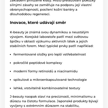
základem přirozené krásy. Místo přetěžování pokožky
silnými zásahy se zaměřuje na podporu její vlastní
obranyschopnosti, posílení kožní bariéry a
dlouhodobou regeneraci.
Inovace, které udávají směr
K-beauty je známá svou dynamikou a neustálým
vývojem. Korejské laboratoře patří mezi světovou
špičku v oblasti výzkumu aktivních látek a jejich
stabilních forem. Mezi typické prvky patří například:
fermentované složky pro lepší vstřebatelnost
pokročilé peptidové komplexy
moderní formy retinoidů a niacinamidu
spikulové a mikroenkapsulované technologie
lehké, vrstvitelně kombinovatelné textury
J-beauty naopak staví na preciznosti, minimalismu a
důrazu na čistotu formulace. Japonské produkty bývají
vyvíjeny s extrémním důrazem na stabilitu,