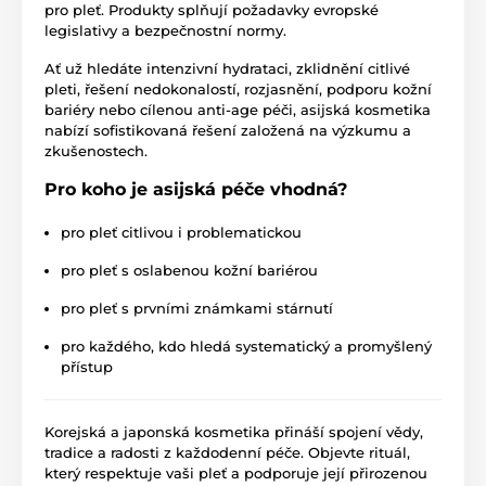
pro pleť. Produkty splňují požadavky evropské
legislativy a bezpečnostní normy.
Ať už hledáte intenzivní hydrataci, zklidnění citlivé
pleti, řešení nedokonalostí, rozjasnění, podporu kožní
bariéry nebo cílenou anti-age péči, asijská kosmetika
nabízí sofistikovaná řešení založená na výzkumu a
zkušenostech.
Pro koho je asijská péče vhodná?
pro pleť citlivou i problematickou
pro pleť s oslabenou kožní bariérou
pro pleť s prvními známkami stárnutí
pro každého, kdo hledá systematický a promyšlený
přístup
Korejská a japonská kosmetika přináší spojení vědy,
tradice a radosti z každodenní péče. Objevte rituál,
který respektuje vaši pleť a podporuje její přirozenou