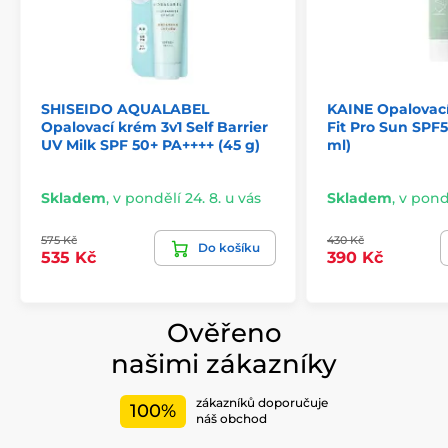
SHISEIDO AQUALABEL
KAINE Opalovac
Opalovací krém 3v1 Self Barrier
Fit Pro Sun SPF
UV Milk SPF 50+ PA++++ (45 g)
ml)
Skladem
,
v pondělí 24. 8. u vás
Skladem
,
v pondě
575 Kč
430 Kč
Do košíku
535 Kč
390 Kč
Ověřeno
našimi zákazníky
zákazníků doporučuje
100%
náš obchod