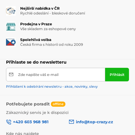
Nejširší nabídka v ČR
Rychlé odeslání - bleskové doručení
Prodejna v Praze
Vše skladem za eshopové ceny
Spolehlivá volba
Česká firma s historií od roku 2009
Přihlaste se do newsletteru
Zde napište váš e-mail
Přihlásit
Přihlášení k odebírání newsletru - akce, novinky, slevy
Potřebujete poradit
offline
Zákaznický servis je k dispozici
+420 603 968 981
info@top-crazy.cz
Kde nás najdete