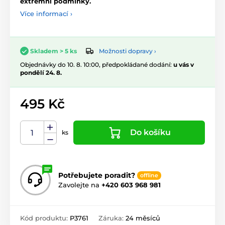
extrémní podmínky.
Více informací ›
Možnosti dopravy ›
Skladem > 5 ks
Objednávky do 10. 8. 10:00, předpokládané dodání:
u vás v
pondělí 24. 8.
495 Kč
Do košíku
ks
Potřebujete poradit?
offline
Zavolejte na
+420 603 968 981
Kód produktu:
P3761
Záruka:
24 měsíců