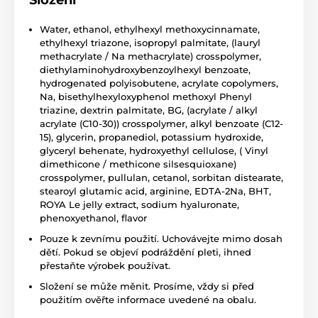
Složení
Water, ethanol, ethylhexyl methoxycinnamate,
ethylhexyl triazone, isopropyl palmitate, (lauryl
methacrylate / Na methacrylate) crosspolymer,
diethylaminohydroxybenzoylhexyl benzoate,
hydrogenated polyisobutene, acrylate copolymers,
Na, bisethylhexyloxyphenol methoxyl Phenyl
triazine, dextrin palmitate, BG, (acrylate / alkyl
acrylate (C10-30)) crosspolymer, alkyl benzoate (C12-
15), glycerin, propanediol, potassium hydroxide,
glyceryl behenate, hydroxyethyl cellulose, ( Vinyl
dimethicone / methicone silsesquioxane)
crosspolymer, pullulan, cetanol, sorbitan distearate,
stearoyl glutamic acid, arginine, EDTA-2Na, BHT,
ROYA Le jelly extract, sodium hyaluronate,
phenoxyethanol, flavor
Pouze k zevnímu použití. Uchovávejte mimo dosah
dětí. Pokud se objeví podráždění pleti, ihned
přestaňte výrobek používat.
Složení se může měnit. Prosíme, vždy si před
použitím ověřte informace uvedené na obalu.