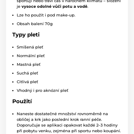
sportují nebo tráví čas v náročném klimatu – složení
je
vysoce odolné vůči potu a vodě
.
Lze ho použít i pod make-up.
Obsah balení 70g
Typy pleti
Smíšená pleť
Normální pleť
Mastná pleť
Suchá pleť
Citlivá pleť
Vhodný i pro aknózní pleť
Použití
Naneste dostatečné množství rovnoměrně na
obličej a krk jako poslední krok ranní péče.
Doporučuje se aplikaci opakovat každé 2–3 hodiny
při pobytu venku, zejména při sportu nebo koupání.