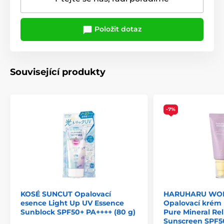
Položit dotaz
Související produkty
-7%
KOSÉ SUNCUT Opalovací
HARUHARU WO
esence Light Up UV Essence
Opalovací krém 
Sunblock SPF50+ PA++++ (80 g)
Pure Mineral Rel
Sunscreen SPF5