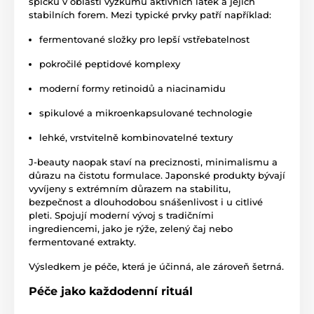
špičku v oblasti výzkumu aktivních látek a jejich
stabilních forem. Mezi typické prvky patří například:
fermentované složky pro lepší vstřebatelnost
pokročilé peptidové komplexy
moderní formy retinoidů a niacinamidu
spikulové a mikroenkapsulované technologie
lehké, vrstvitelně kombinovatelné textury
J-beauty naopak staví na preciznosti, minimalismu a
důrazu na čistotu formulace. Japonské produkty bývají
vyvíjeny s extrémním důrazem na stabilitu,
bezpečnost a dlouhodobou snášenlivost i u citlivé
pleti. Spojují moderní vývoj s tradičními
ingrediencemi, jako je rýže, zelený čaj nebo
fermentované extrakty.
Výsledkem je péče, která je účinná, ale zároveň šetrná.
Péče jako každodenní rituál