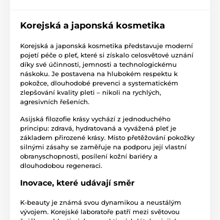
Korejská a japonská kosmetika
Korejská a japonská kosmetika představuje moderní
pojetí péče o pleť, které si získalo celosvětové uznání
díky své účinnosti, jemnosti a technologickému
náskoku. Je postavena na hlubokém respektu k
pokožce, dlouhodobé prevenci a systematickém
zlepšování kvality pleti – nikoli na rychlých,
agresivních řešeních.
Asijská filozofie krásy vychází z jednoduchého
principu: zdravá, hydratovaná a vyvážená pleť je
základem přirozené krásy. Místo přetěžování pokožky
silnými zásahy se zaměřuje na podporu její vlastní
obranyschopnosti, posílení kožní bariéry a
dlouhodobou regeneraci.
Inovace, které udávají směr
K-beauty je známá svou dynamikou a neustálým
vývojem. Korejské laboratoře patří mezi světovou