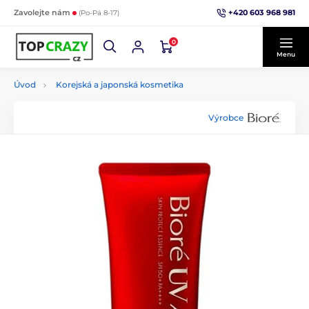
+420 603 968 981
Zavolejte nám
(Po-Pá 8-17)
0
Menu
Úvod
Korejská a japonská kosmetika
Výrobce