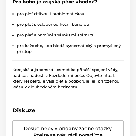
Pro koho je asijská péče vhodná?
pro pleť citlivou i problematickou
pro pleť s oslabenou kožní bariérou
pro pleť s prvními známkami stárnutí
pro každého, kdo hledá systematický a promyšlený
přístup
Korejská a japonská kosmetika přináší spojení vědy,
tradice a radosti z každodenní péče. Objevte rituál,
který respektuje vaši pleť a podporuje její přirozenou
krásu v dlouhodobém horizontu.
Diskuze
Dosud nebyly přidány žádné otázky.
Ptejte se nás, rádi poradíme