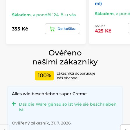
ml)
Skladem
,
v pondě
Skladem
,
v pondělí 24. 8. u vás
455 Kč
355 Kč
Do košíku
425 Kč
Ověřeno
našimi zákazníky
zákazníků doporučuje
100%
náš obchod
Alles wie beschrieben super Creme
Das die Ware genau so ist wie sie beschrieben
ist
Ověřený zákazník, 31. 7. 2026