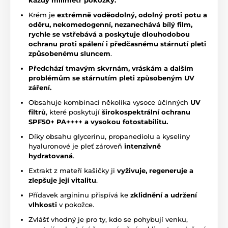
každý milimetr pokožky.
Krém je
e
xtrémně voděodolný, odolný proti potu a
oděru,
nekomedogenní, nezanechává bílý film,
rychle se vstřebává a poskytuje
dlouhodobou
ochranu proti spálení i předčasnému stárnutí pleti
způsobenému sluncem
.
Předchází tmavým skvrnám, vráskám a dalším
problémům se stárnutím pleti způsobeným UV
záření.
Obsahuje kombinaci několika vysoce účinných
UV
filtrů
, které poskytují
širokospektrální ochranu
SPF50+ PA++++ a vysokou fotostabilitu.
Díky obsahu glycerinu, propanediolu a kyseliny
hyaluronové je pleť zároveň
intenzivně
hydratovaná
.
Extrakt z mateří kašičky ji
vyživuje, regeneruje a
zlepšuje její vitalitu
.
Přídavek argininu přispívá ke
zklidnění a udržení
vlhkosti
v pokožce.
Zvlášť vhodný je pro ty, kdo se pohybují venku,