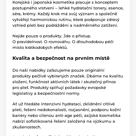
Korejská i japonská kosmetika pracuje s konceptem
postupného vrstvení – lehké hydratační tonery, esence,
séra, krémy. Každý krok má svůj význam a společně
vytvářejí harmonickou rutinu, která podporuje zdravý
vzhled pleti bez podráždění a nadměrného zatížení.
Nejde pouze o produkty. Jde o přístup.
O pravidelnost. O rovnováhu. O dlouhodobou péči
místo krátkodobých efektů.
Kvalita a bezpečnost na prvním místě
Do naší nabídky zařazujeme pouze originální
produkty pečlivě vybíraných značek. Dbáme na kvalitu
složení, funkčnost aktivních látek i skutečný přínos
pro pleť. Produkty splňují požadavky evropské
legislativy a bezpečnostní normy.
Ať už hledáte intenzivní hydrataci, zklidnění citlivé
pleti, řešení nedokonalostí, rozjasnění, podporu kožní
bariéry nebo cílenou anti-age péči, asijská kosmetika
nabízí sofistikovaná řešení založená na výzkumu a
zkušenostech.