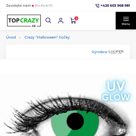
+420 603 968 981
Zavolejte nám
(Po-Pá 8-17)
0
Menu
Úvod
Crazy "Halloween" čočky
Výrobce