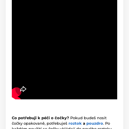
Co potřebuji k péči o čočky?
Pokud budeš nosit
čočky opakovaně, potřebuješ
roztok
a
pouzdro
. Po
každém použití se čočky vkládají do nového roztoku,