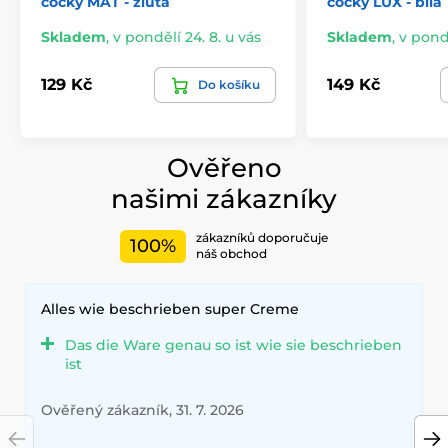
čočky MAT - žlutá
čočky LUX - bílá
Skladem
,
v pondělí 24. 8. u vás
Skladem
,
v pondě
129 Kč
149 Kč
Do košíku
Ověřeno
našimi zákazníky
zákazníků doporučuje
100%
náš obchod
Alles wie beschrieben super Creme
Das die Ware genau so ist wie sie beschrieben
ist
Ověřený zákazník, 31. 7. 2026