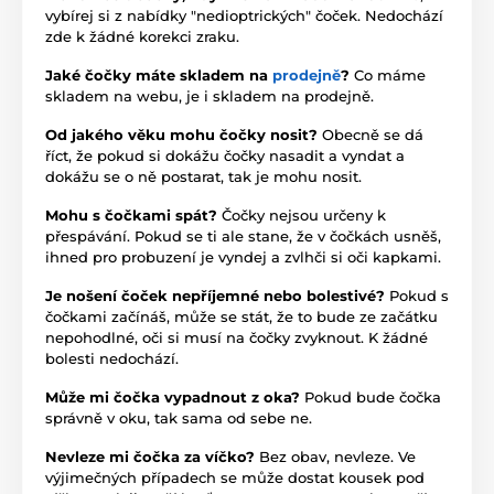
vybírej si z nabídky "nedioptrických" čoček. Nedochází
zde k žádné korekci zraku.
Jaké čočky máte skladem na
prodejně
?
Co máme
skladem na webu, je i skladem na prodejně.
Od jakého věku mohu čočky nosit?
Obecně se dá
říct, že pokud si dokážu čočky nasadit a vyndat a
dokážu se o ně postarat, tak je mohu nosit.
Mohu s čočkami spát?
Čočky nejsou určeny k
přespávání. Pokud se ti ale stane, že v čočkách usněš,
ihned pro probuzení je vyndej a zvlhči si oči kapkami.
Je nošení čoček nepříjemné nebo bolestivé?
Pokud s
čočkami začínáš, může se stát, že to bude ze začátku
nepohodlné, oči si musí na čočky zvyknout. K žádné
bolesti nedochází.
Může mi čočka vypadnout z oka?
Pokud bude čočka
správně v oku, tak sama od sebe ne.
Nevleze mi čočka za víčko?
Bez obav, nevleze. Ve
výjimečných případech se může dostat kousek pod