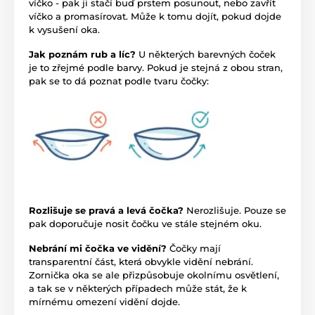
víčko - pak ji stačí buď prstem posunout, nebo zavřít
víčko a promasírovat. Může k tomu dojít, pokud dojde
k vysušení oka.
Jak poznám rub a líc?
U některých barevných čoček
je to zřejmé podle barvy. Pokud je stejná z obou stran,
pak se to dá poznat podle tvaru čočky:
Rozlišuje se pravá a levá čočka?
Nerozlišuje. Pouze se
pak doporučuje nosit čočku ve stále stejném oku.
Nebrání mi čočka ve vidění?
Čočky mají
transparentní část, která obvykle vidění nebrání.
Zornička oka se ale přizpůsobuje okolnímu osvětlení,
a tak se v některých případech může stát, že k
mírnému omezení vidění dojde.