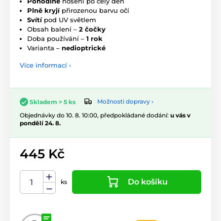
Pohodlné
nošení po celý den
Plně kryjí
přirozenou barvu očí
Svítí
pod UV světlem
Obsah balení –
2 čočky
Doba používání –
1 rok
Varianta –
nedioptrické
Více informací ›
Možnosti dopravy ›
Skladem > 5 ks
Objednávky do 10. 8. 10:00, předpokládané dodání:
u vás v
pondělí 24. 8.
445 Kč
Do košíku
ks