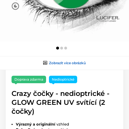
Zobrazit více obrázků
Doprava zdarma
Nedioptrické
Crazy čočky - nedioptrické -
GLOW GREEN UV svítící (2
čočky)
Výrazný a originální
vzhled