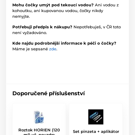
Mohu čočky umýt pod tekoucí vodou?
Ani vodou z
kohoutku, ani kupovanou vodou, čočky nikdy
nemyjte.
Potřebuji předpis k nákupu?
Nepotřebuješ, v ČR toto
není vyžadováno.
Kde najdu podrobnější informace k péči o čočky?
Máme je sepsané
zde
.
Doporučené příslušenství
Roztok HORIEN (120
Set pinzeta + aplikátor
ml) vč. pouzdra