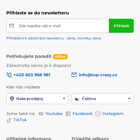
Přihlaste se do newsletteru
Zde napište váš e-mail
Přihlásit
Přihlášení k odebírání newsletru - akce, novinky, slevy
Potřebujete poradit
offline
Zákaznický servis je k dispozici
+420 603 968 981
info@top-crazy.cz
Kde nás najdete
Naše prodejny
Čeština
Jsme také na:
Youtube
Facebook
Instagram
TikTok
Užitečné informace
Důležité odkazy