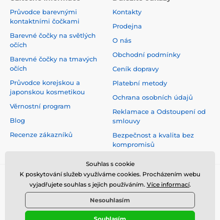
Průvodce barevnými
Kontakty
kontaktními čočkami
Prodejna
Barevné čočky na světlých
O nás
očích
Obchodní podmínky
Barevné čočky na tmavých
očích
Ceník dopravy
Průvodce korejskou a
Platební metody
japonskou kosmetikou
Ochrana osobních údajů
Věrnostní program
Reklamace a Odstoupení od
Blog
smlouvy
Recenze zákazníků
Bezpečnost a kvalita bez
kompromisů
Souhlas s cookie
K poskytování služeb využíváme cookies. Procházením webu
vyjadřujete souhlas s jejich používáním.
Více informací
.
Nesouhlasím
Souhlasím
© 2026 www.top-crazy.cz ⦁ E-shop vytvořila
SIMPLIA.cz