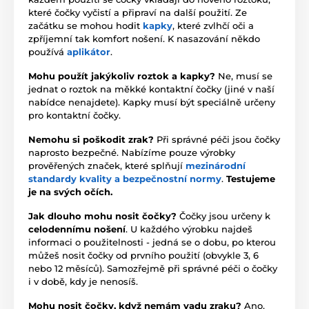
které čočky vyčistí a připraví na další použití. Ze
začátku se mohou hodit
kapky
, které zvlhčí oči a
zpříjemní tak komfort nošení. K nasazování někdo
používá
aplikátor
.
Mohu použít jakýkoliv roztok a kapky?
Ne, musí se
jednat o roztok na měkké kontaktní čočky (jiné v naší
nabídce nenajdete). Kapky musí být speciálně určeny
pro kontaktní čočky.
Nemohu si poškodit zrak?
Při správné péči jsou čočky
naprosto bezpečné. Nabízíme pouze výrobky
prověřených značek, které splňují
mezinárodní
standardy kvality a bezpečnostní normy
.
Testujeme
je na svých očích.
Jak dlouho mohu nosit čočky?
Čočky jsou určeny k
celodennímu nošení
. U každého výrobku najdeš
informaci o použitelnosti - jedná se o dobu, po kterou
můžeš nosit čočky od prvního použití (obvykle 3, 6
nebo 12 měsíců). Samozřejmě při správné péči o čočky
i v době, kdy je nenosíš.
Mohu nosit čočky, když nemám vadu zraku?
Ano,