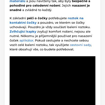
materiálů
a jsou navrženy tak, aby byly
bezpečné a
pohodlné pro celodenní nošení
. Jejich
nasazení je
snadné
a zvládné to každý.
K základní
péči o čočky
potřebujete
roztok na
kontaktní čočky
a pouzdro, ve kterém se čočky
uchovávají. Pouzdro je vždy součástí balení roztoku.
Zvlhčující kapky
zvyšují komfort nošení, nejsou ale
nutné. Někomu je příjemnější používat pro nasazení
čoček
aplikátor
. Pokud cestujete a nechcete sebou
vozit celé balení roztoku, tak využijete
cestovní sady
,
které obsahují vše, co budete potřebovat.