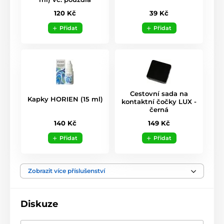
39 Kč
120 Kč
Přidat
Přidat
Cestovní sada na
Kapky HORIEN (15 ml)
kontaktní čočky LUX -
černá
140 Kč
149 Kč
Přidat
Přidat
Zobrazit více příslušenství
Diskuze