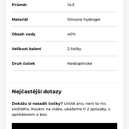
Průměr
14.5
Materiál
Silicone hydrogel
Obsah vody
40%
Velikost balení
2 čočky
Druh čoček
Nedioptrické
Nejčastější dotazy
Dokážu si nasadit čočky?
Určitě ano, není to nic
složitého. Koukni na video, ukážeme ti 2 způsoby, s
aplikátorem a bez.