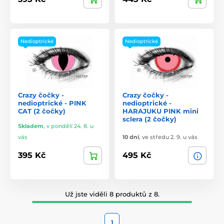
Nedioptrické
Nedioptrické
Crazy čočky -
Crazy čočky -
nedioptrické - PINK
nedioptrické -
CAT (2 čočky)
HARAJUKU PINK mini
sclera (2 čočky)
Skladem
,
v pondělí 24. 8. u
vás
10 dní
,
ve středu 2. 9. u vás
395 Kč
495 Kč
Už jste viděli 8 produktů z 8.
1