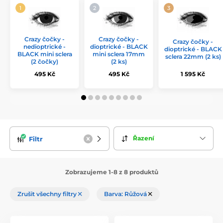
Crazy čočky -
Crazy čočky -
Crazy čočky -
nedioptrické -
dioptrické - BLACK
dioptrické - BLACK
BLACK mini sclera
mini sclera 17mm
sclera 22mm (2 ks)
(2 čočky)
(2 ks)
495 Kč
495 Kč
1 595 Kč
Řazení
Filtr
Zobrazujeme 1-8 z 8 produktů
Zrušit všechny filtry
Barva: Růžová