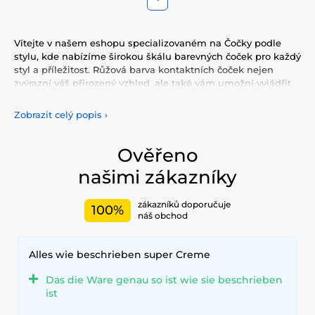
Vítejte v našem eshopu specializovaném na Čočky podle
stylu, kde nabízíme širokou škálu barevných čoček pro každý
styl a příležitost. Růžová barva kontaktních čoček nejen
zvýrazní váš přirozený vzhled, ale také vám umožní vyjádřit
svou osobnost a jedinečnost. Vyberte si z naší pestré
nabídky barevných
čoček, které vám poskytnou komfort a
Zobrazit celý popis
›
bezpečnost po celý den. Přidejte do svého života trochu
barvy s našimi kvalitními čočkami, které splňují nejvyšší
standardy kvality a pohodlí.
Ověřeno
našimi zákazníky
zákazníků doporučuje
100%
náš obchod
Alles wie beschrieben super Creme
Das die Ware genau so ist wie sie beschrieben
ist