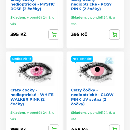
nedioptrické - MYSTIC
nedioptrické - POSY
ROSE (2 čočky)
PINK (2 čočky)
Skladem
,
v pondělí 24. 8. u
Skladem
,
v pondělí 24. 8. u
vás
vás
395 Kč
395 Kč
Nedioptrické
Nedioptrické
Crazy čočky -
Crazy čočky -
nedioptrické - WHITE
nedioptrické - GLOW
WALKER PINK (2
PINK UV svítící (2
čočky)
čočky)
Skladem
,
v pondělí 24. 8. u
Skladem
,
v pondělí 24. 8. u
vás
vás
395 Kč
445 Kč