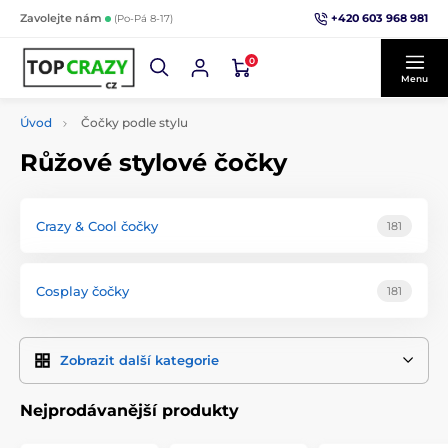
+420 603 968 981
Zavolejte nám
(Po-Pá 8-17)
0
Menu
Úvod
Čočky podle stylu
Růžové stylové čočky
Crazy & Cool čočky
181
Cosplay čočky
181
Zobrazit další kategorie
Nejprodávanější produkty