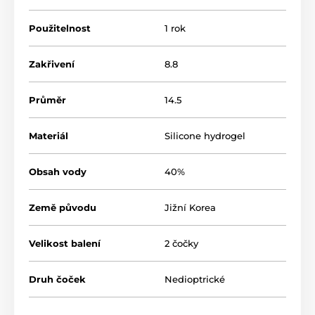
Použitelnost
1 rok
Zakřivení
8.8
Průměr
14.5
Materiál
Silicone hydrogel
Obsah vody
40%
Země původu
Jižní Korea
Velikost balení
2 čočky
Druh čoček
Nedioptrické