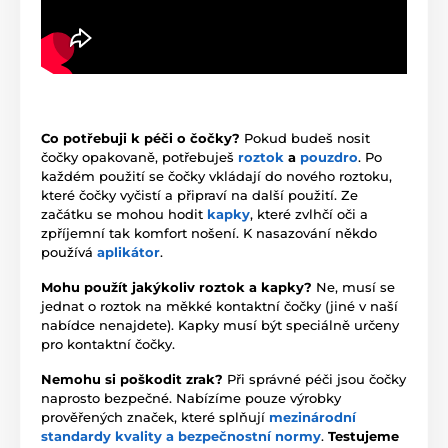
Co potřebuji k péči o čočky?
Pokud budeš nosit
čočky opakovaně, potřebuješ
roztok
a
pouzdro
. Po
každém použití se čočky vkládají do nového roztoku,
které čočky vyčistí a připraví na další použití. Ze
začátku se mohou hodit
kapky
, které zvlhčí oči a
zpříjemní tak komfort nošení. K nasazování někdo
používá
aplikátor
.
Mohu použít jakýkoliv roztok a kapky?
Ne, musí se
jednat o roztok na měkké kontaktní čočky (jiné v naší
nabídce nenajdete). Kapky musí být speciálně určeny
pro kontaktní čočky.
Nemohu si poškodit zrak?
Při správné péči jsou čočky
naprosto bezpečné. Nabízíme pouze výrobky
prověřených značek, které splňují
mezinárodní
standardy kvality a bezpečnostní normy
.
Testujeme