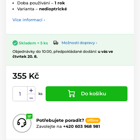
Doba používání –
1 rok
Varianta –
nedioptrické
Více informací ›
Možnosti dopravy ›
Skladem > 5 ks
Objednávky do 10:00, předpokládané dodání:
u vás ve
čtvrtek 20. 8.
355 Kč
Do košíku
ks
Potřebujete poradit?
offline
Zavolejte na
+420 603 968 981