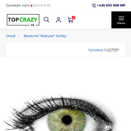
+420 603 968 981
Zavolejte nám
(Po-Pá 8-17)
0
Menu
Úvod
Barevné "Natural" čočky
Výrobce