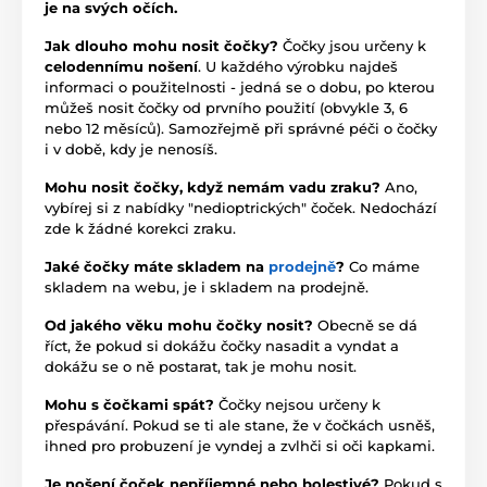
je na svých očích.
Jak dlouho mohu nosit čočky?
Čočky jsou určeny k
celodennímu nošení
. U každého výrobku najdeš
informaci o použitelnosti - jedná se o dobu, po kterou
můžeš nosit čočky od prvního použití (obvykle 3, 6
nebo 12 měsíců). Samozřejmě při správné péči o čočky
i v době, kdy je nenosíš.
Mohu nosit čočky, když nemám vadu zraku?
Ano,
vybírej si z nabídky "nedioptrických" čoček. Nedochází
zde k žádné korekci zraku.
Jaké čočky máte skladem na
prodejně
?
Co máme
skladem na webu, je i skladem na prodejně.
Od jakého věku mohu čočky nosit?
Obecně se dá
říct, že pokud si dokážu čočky nasadit a vyndat a
dokážu se o ně postarat, tak je mohu nosit.
Mohu s čočkami spát?
Čočky nejsou určeny k
přespávání. Pokud se ti ale stane, že v čočkách usněš,
ihned pro probuzení je vyndej a zvlhči si oči kapkami.
Je nošení čoček nepříjemné nebo bolestivé?
Pokud s