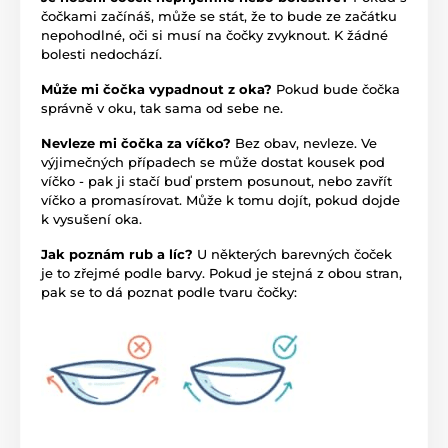
čočkami začínáš, může se stát, že to bude ze začátku
nepohodlné, oči si musí na čočky zvyknout. K žádné
bolesti nedochází.
Může mi čočka vypadnout z oka?
Pokud bude čočka
správně v oku, tak sama od sebe ne.
Nevleze mi čočka za víčko?
Bez obav, nevleze. Ve
výjimečných případech se může dostat kousek pod
víčko - pak ji stačí buď prstem posunout, nebo zavřít
víčko a promasírovat. Může k tomu dojít, pokud dojde
k vysušení oka.
Jak poznám rub a líc?
U některých barevných čoček
je to zřejmé podle barvy. Pokud je stejná z obou stran,
pak se to dá poznat podle tvaru čočky: