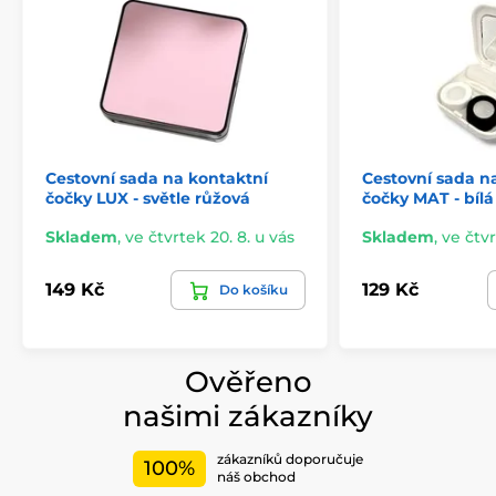
Cestovní sada na kontaktní
Cestovní sada n
čočky LUX - světle růžová
čočky MAT - bílá
Skladem
,
ve čtvrtek 20. 8. u vás
Skladem
,
ve čtvr
149 Kč
129 Kč
Do košíku
Ověřeno
našimi zákazníky
zákazníků doporučuje
100%
náš obchod