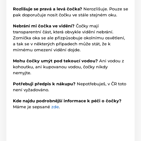
Rozlišuje se pravá a levá čočka?
Nerozlišuje. Pouze se
pak doporučuje nosit čočku ve stále stejném oku.
Nebrání mi čočka ve vidění?
Čočky mají
transparentní část, která obvykle vidění nebrání.
Zornička oka se ale přizpůsobuje okolnímu osvětlení,
a tak se v některých případech může stát, že k
mírnému omezení vidění dojde.
Mohu čočky umýt pod tekoucí vodou?
Ani vodou z
kohoutku, ani kupovanou vodou, čočky nikdy
nemyjte.
Potřebuji předpis k nákupu?
Nepotřebuješ, v ČR toto
není vyžadováno.
Kde najdu podrobnější informace k péči o čočky?
Máme je sepsané
zde
.