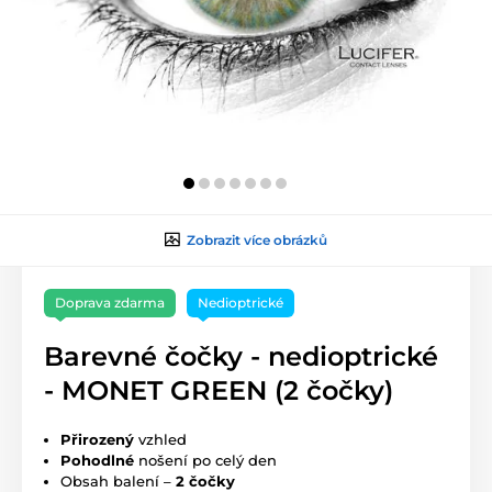
Zobrazit více obrázků
Doprava zdarma
Nedioptrické
Barevné čočky - nedioptrické
- MONET GREEN (2 čočky)
Přirozený
vzhled
Pohodlné
nošení po celý den
Obsah balení –
2 čočky