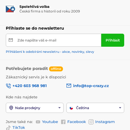
Spolehlivá volba
Česká firma s historií od roku 2009
Přihlaste se do newsletteru
Zde napište váš e-mail
Přihlásit
Přihlášení k odebírání newsletru - akce, novinky, slevy
Potřebujete poradit
offline
Zákaznický servis je k dispozici
+420 603 968 981
info@top-crazy.cz
Kde nás najdete
Naše prodejny
Čeština
Jsme také na:
Youtube
Facebook
Instagram
TikTok