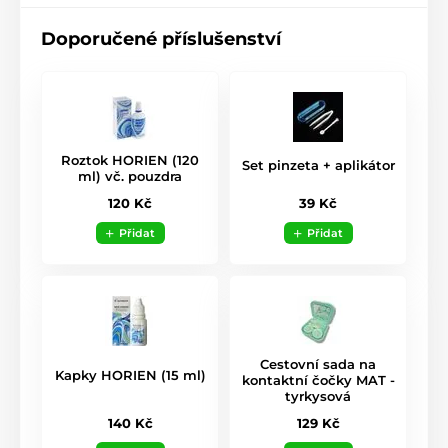
Doporučené příslušenství
Roztok HORIEN (120
Set pinzeta + aplikátor
ml) vč. pouzdra
39 Kč
120 Kč
Přidat
Přidat
Cestovní sada na
Kapky HORIEN (15 ml)
kontaktní čočky MAT -
tyrkysová
140 Kč
129 Kč