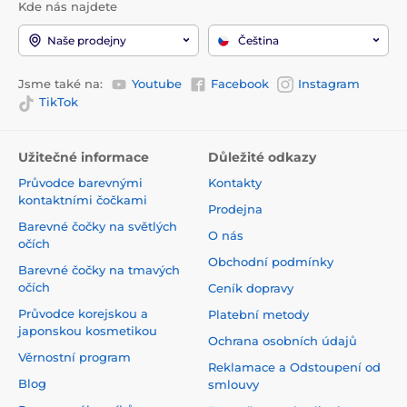
Kde nás najdete
Naše prodejny
Čeština
Jsme také na:
Youtube
Facebook
Instagram
TikTok
Užitečné informace
Důležité odkazy
Průvodce barevnými
Kontakty
kontaktními čočkami
Prodejna
Barevné čočky na světlých
O nás
očích
Obchodní podmínky
Barevné čočky na tmavých
očích
Ceník dopravy
Průvodce korejskou a
Platební metody
japonskou kosmetikou
Ochrana osobních údajů
Věrnostní program
Reklamace a Odstoupení od
Blog
smlouvy