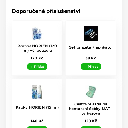
Doporučené příslušenství
Roztok HORIEN (120
Set pinzeta + aplikátor
ml) vč. pouzdra
39 Kč
120 Kč
Přidat
Přidat
Cestovní sada na
Kapky HORIEN (15 ml)
kontaktní čočky MAT -
tyrkysová
140 Kč
129 Kč