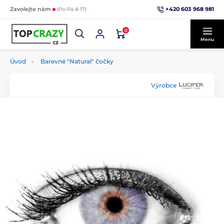
+420 603 968 981
Zavolejte nám
(Po-Pá 8-17)
0
Menu
Úvod
Barevné "Natural" čočky
Výrobce