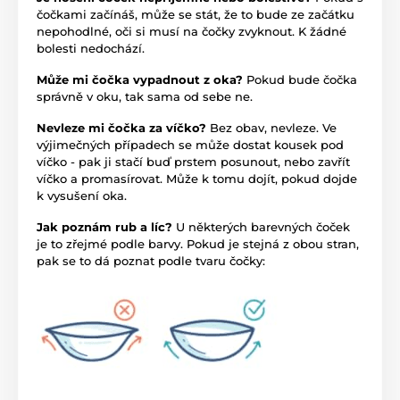
čočkami začínáš, může se stát, že to bude ze začátku
nepohodlné, oči si musí na čočky zvyknout. K žádné
bolesti nedochází.
Může mi čočka vypadnout z oka?
Pokud bude čočka
správně v oku, tak sama od sebe ne.
Nevleze mi čočka za víčko?
Bez obav, nevleze. Ve
výjimečných případech se může dostat kousek pod
víčko - pak ji stačí buď prstem posunout, nebo zavřít
víčko a promasírovat. Může k tomu dojít, pokud dojde
k vysušení oka.
Jak poznám rub a líc?
U některých barevných čoček
je to zřejmé podle barvy. Pokud je stejná z obou stran,
pak se to dá poznat podle tvaru čočky: