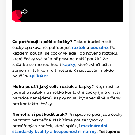
Co potřebuji k péči o čočky?
Pokud budeš nosit
čočky opakovaně, potřebuješ
roztok
a
pouzdro
. Po
každém použití se čočky vkládají do nového roztoku,
které čočky vyčistí a připraví na další použití. Ze
začátku se mohou hodit
kapky
, které zvlhčí oči a
zpříjemní tak komfort nošení. K nasazování někdo
používá
aplikátor
.
Mohu použít jakýkoliv roztok a kapky?
Ne, musí se
jednat o roztok na měkké kontaktní čočky (jiné v naší
nabídce nenajdete). Kapky musí být speciálně určeny
pro kontaktní čočky.
Nemohu si poškodit zrak?
Při správné péči jsou čočky
naprosto bezpečné. Nabízíme pouze výrobky
prověřených značek, které splňují
mezinárodní
standardy kvality a bezpečnostní normy
.
Testujeme