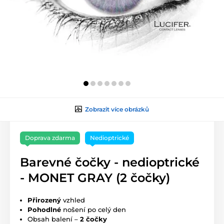
Zobrazit více obrázků
Doprava zdarma
Nedioptrické
Barevné čočky - nedioptrické
- MONET GRAY (2 čočky)
Přirozený
vzhled
Pohodlné
nošení po celý den
Obsah balení –
2 čočky