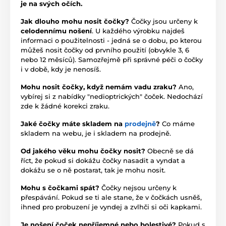
je na svých očích.
Jak dlouho mohu nosit čočky?
Čočky jsou určeny k
celodennímu nošení
. U každého výrobku najdeš
informaci o použitelnosti - jedná se o dobu, po kterou
můžeš nosit čočky od prvního použití (obvykle 3, 6
nebo 12 měsíců). Samozřejmě při správné péči o čočky
i v době, kdy je nenosíš.
Mohu nosit čočky, když nemám vadu zraku?
Ano,
vybírej si z nabídky "nedioptrických" čoček. Nedochází
zde k žádné korekci zraku.
Jaké čočky máte skladem na
prodejně
?
Co máme
skladem na webu, je i skladem na prodejně.
Od jakého věku mohu čočky nosit?
Obecně se dá
říct, že pokud si dokážu čočky nasadit a vyndat a
dokážu se o ně postarat, tak je mohu nosit.
Mohu s čočkami spát?
Čočky nejsou určeny k
přespávání. Pokud se ti ale stane, že v čočkách usněš,
ihned pro probuzení je vyndej a zvlhči si oči kapkami.
Je nošení čoček nepříjemné nebo bolestivé?
Pokud s