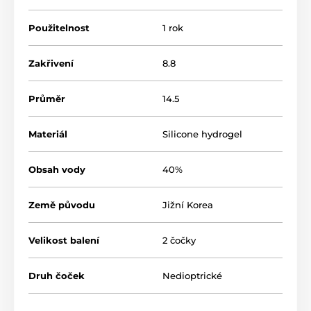
Použitelnost
1 rok
Zakřivení
8.8
Průměr
14.5
Materiál
Silicone hydrogel
Obsah vody
40%
Země původu
Jižní Korea
Velikost balení
2 čočky
Druh čoček
Nedioptrické