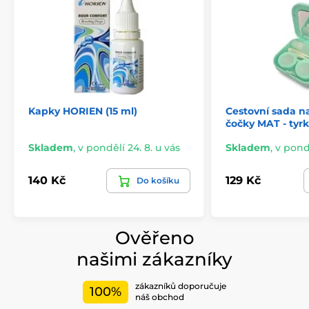
Kapky HORIEN (15 ml)
Cestovní sada n
čočky MAT - tyr
Skladem
,
v pondělí 24. 8. u vás
Skladem
,
v pondě
140 Kč
129 Kč
Do košíku
Ověřeno
našimi zákazníky
zákazníků doporučuje
100%
náš obchod