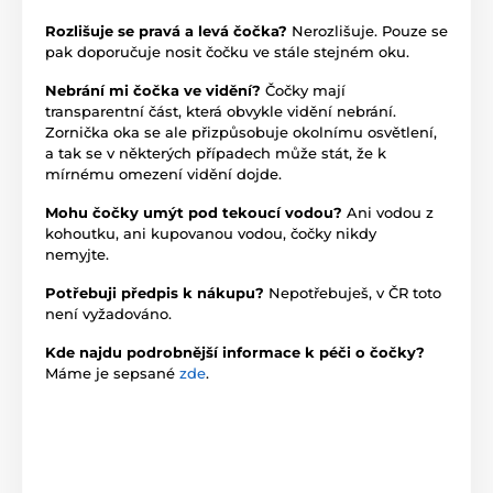
Rozlišuje se pravá a levá čočka?
Nerozlišuje. Pouze se
pak doporučuje nosit čočku ve stále stejném oku.
Nebrání mi čočka ve vidění?
Čočky mají
transparentní část, která obvykle vidění nebrání.
Zornička oka se ale přizpůsobuje okolnímu osvětlení,
a tak se v některých případech může stát, že k
mírnému omezení vidění dojde.
Mohu čočky umýt pod tekoucí vodou?
Ani vodou z
kohoutku, ani kupovanou vodou, čočky nikdy
nemyjte.
Potřebuji předpis k nákupu?
Nepotřebuješ, v ČR toto
není vyžadováno.
Kde najdu podrobnější informace k péči o čočky?
Máme je sepsané
zde
.