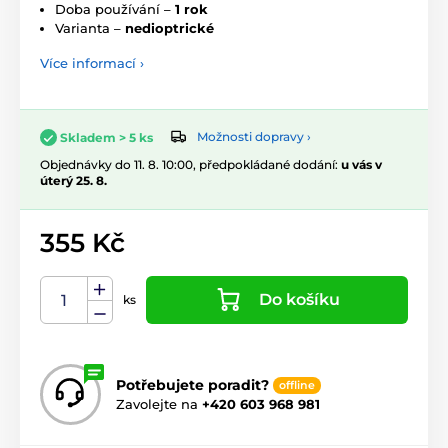
Doba používání –
1 rok
Varianta –
nedioptrické
Více informací ›
Možnosti dopravy ›
Skladem > 5 ks
Objednávky do 11. 8. 10:00, předpokládané dodání:
u vás v
úterý 25. 8.
355 Kč
Do košíku
ks
Potřebujete poradit?
offline
Zavolejte na
+420 603 968 981