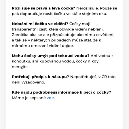
Rozlišuje se pravá a levá čočka?
Nerozlišuje. Pouze se
pak doporučuje nosit čočku ve stále stejném oku.
Nebrání mi čočka ve vidění?
Čočky mají
transparentní část, která obvykle vidění nebrání.
Zornička oka se ale přizpůsobuje okolnímu osvětlení,
a tak se v některých případech může stát, že k
mírnému omezení vidění dojde.
Mohu čočky umýt pod tekoucí vodou?
Ani vodou z
kohoutku, ani kupovanou vodou, čočky nikdy
nemyjte.
Potřebuji předpis k nákupu?
Nepotřebuješ, v ČR toto
není vyžadováno.
Kde najdu podrobnější informace k péči o čočky?
Máme je sepsané
zde
.