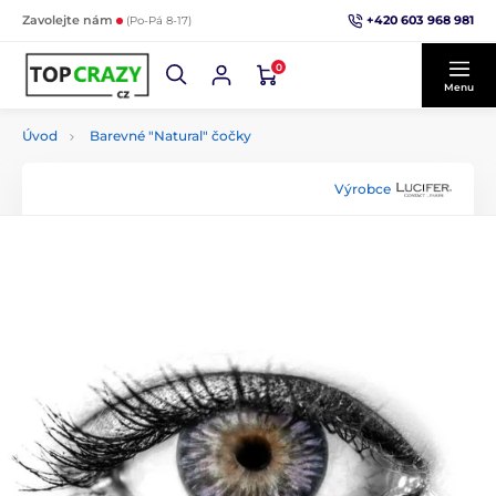
+420 603 968 981
Zavolejte nám
(Po-Pá 8-17)
0
Menu
Úvod
Barevné "Natural" čočky
Výrobce