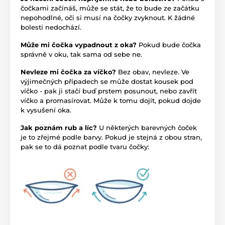
čočkami začínáš, může se stát, že to bude ze začátku
nepohodlné, oči si musí na čočky zvyknout. K žádné
bolesti nedochází.
Může mi čočka vypadnout z oka?
Pokud bude čočka
správně v oku, tak sama od sebe ne.
Nevleze mi čočka za víčko?
Bez obav, nevleze. Ve
výjimečných případech se může dostat kousek pod
víčko - pak ji stačí buď prstem posunout, nebo zavřít
víčko a promasírovat. Může k tomu dojít, pokud dojde
k vysušení oka.
Jak poznám rub a líc?
U některých barevných čoček
je to zřejmé podle barvy. Pokud je stejná z obou stran,
pak se to dá poznat podle tvaru čočky: