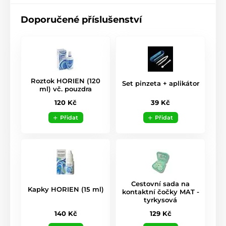
Doporučené příslušenství
Roztok HORIEN (120
Set pinzeta + aplikátor
ml) vč. pouzdra
39 Kč
120 Kč
Přidat
Přidat
Cestovní sada na
Kapky HORIEN (15 ml)
kontaktní čočky MAT -
tyrkysová
140 Kč
129 Kč