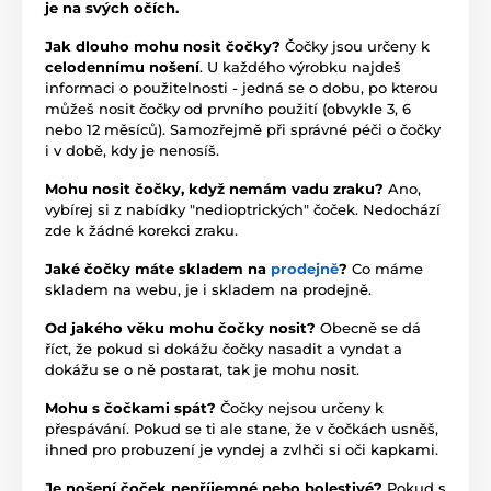
je na svých očích.
Jak dlouho mohu nosit čočky?
Čočky jsou určeny k
celodennímu nošení
. U každého výrobku najdeš
informaci o použitelnosti - jedná se o dobu, po kterou
můžeš nosit čočky od prvního použití (obvykle 3, 6
nebo 12 měsíců). Samozřejmě při správné péči o čočky
i v době, kdy je nenosíš.
Mohu nosit čočky, když nemám vadu zraku?
Ano,
vybírej si z nabídky "nedioptrických" čoček. Nedochází
zde k žádné korekci zraku.
Jaké čočky máte skladem na
prodejně
?
Co máme
skladem na webu, je i skladem na prodejně.
Od jakého věku mohu čočky nosit?
Obecně se dá
říct, že pokud si dokážu čočky nasadit a vyndat a
dokážu se o ně postarat, tak je mohu nosit.
Mohu s čočkami spát?
Čočky nejsou určeny k
přespávání. Pokud se ti ale stane, že v čočkách usněš,
ihned pro probuzení je vyndej a zvlhči si oči kapkami.
Je nošení čoček nepříjemné nebo bolestivé?
Pokud s