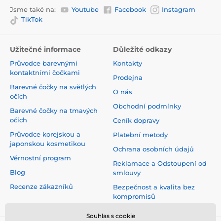
Jsme také na:
Youtube
Facebook
Instagram
TikTok
Užitečné informace
Důležité odkazy
Průvodce barevnými
Kontakty
kontaktními čočkami
Prodejna
Barevné čočky na světlých
O nás
očích
Obchodní podmínky
Barevné čočky na tmavých
očích
Ceník dopravy
Průvodce korejskou a
Platební metody
japonskou kosmetikou
Ochrana osobních údajů
Věrnostní program
Reklamace a Odstoupení od
Blog
smlouvy
Recenze zákazníků
Bezpečnost a kvalita bez
kompromisů
Souhlas s cookie