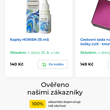
Kapky HORIEN (15 ml)
Cestovní sada n
čočky LUX - tma
Skladem
,
v úterý 25. 8. u vás
Skladem
,
v úterý
140 Kč
149 Kč
Do košíku
Ověřeno
našimi zákazníky
zákazníků doporučuje
100%
náš obchod