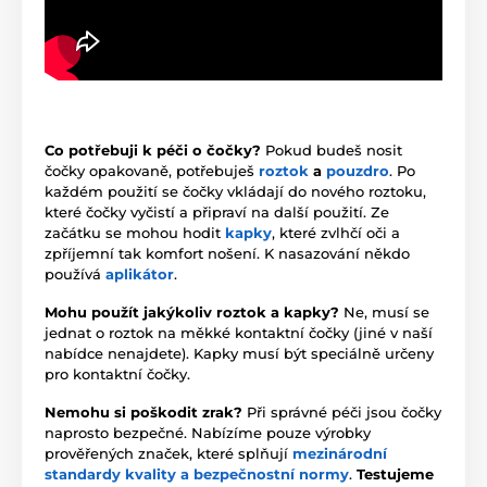
Co potřebuji k péči o čočky?
Pokud budeš nosit
čočky opakovaně, potřebuješ
roztok
a
pouzdro
. Po
každém použití se čočky vkládají do nového roztoku,
které čočky vyčistí a připraví na další použití. Ze
začátku se mohou hodit
kapky
, které zvlhčí oči a
zpříjemní tak komfort nošení. K nasazování někdo
používá
aplikátor
.
Mohu použít jakýkoliv roztok a kapky?
Ne, musí se
jednat o roztok na měkké kontaktní čočky (jiné v naší
nabídce nenajdete). Kapky musí být speciálně určeny
pro kontaktní čočky.
Nemohu si poškodit zrak?
Při správné péči jsou čočky
naprosto bezpečné. Nabízíme pouze výrobky
prověřených značek, které splňují
mezinárodní
standardy kvality a bezpečnostní normy
.
Testujeme