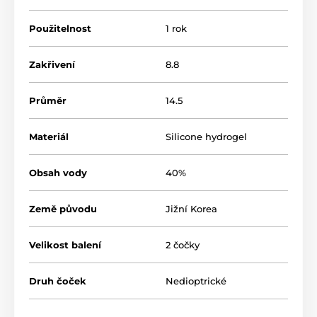
Použitelnost
1 rok
Zakřivení
8.8
Průměr
14.5
Materiál
Silicone hydrogel
Obsah vody
40%
Země původu
Jižní Korea
Velikost balení
2 čočky
Druh čoček
Nedioptrické