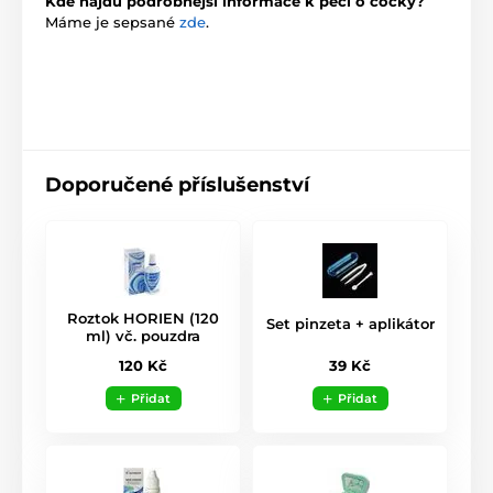
Kde najdu podrobnější informace k péči o čočky?
Máme je sepsané
zde
.
Doporučené příslušenství
Roztok HORIEN (120
Set pinzeta + aplikátor
ml) vč. pouzdra
39 Kč
120 Kč
Přidat
Přidat