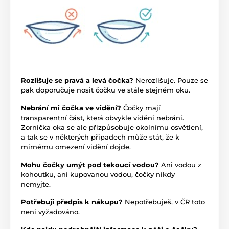
Rozlišuje se pravá a levá čočka?
Nerozlišuje. Pouze se
pak doporučuje nosit čočku ve stále stejném oku.
Nebrání mi čočka ve vidění?
Čočky mají
transparentní část, která obvykle vidění nebrání.
Zornička oka se ale přizpůsobuje okolnímu osvětlení,
a tak se v některých případech může stát, že k
mírnému omezení vidění dojde.
Mohu čočky umýt pod tekoucí vodou?
Ani vodou z
kohoutku, ani kupovanou vodou, čočky nikdy
nemyjte.
Potřebuji předpis k nákupu?
Nepotřebuješ, v ČR toto
není vyžadováno.