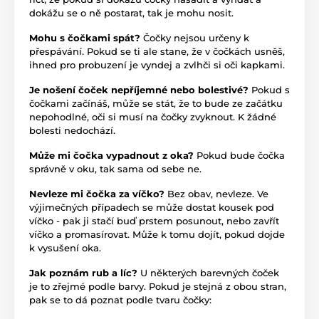
dokážu se o ně postarat, tak je mohu nosit.
Mohu s čočkami spát?
Čočky nejsou určeny k
přespávání. Pokud se ti ale stane, že v čočkách usněš,
ihned pro probuzení je vyndej a zvlhči si oči kapkami.
Je nošení čoček nepříjemné nebo bolestivé?
Pokud s
čočkami začínáš, může se stát, že to bude ze začátku
nepohodlné, oči si musí na čočky zvyknout. K žádné
bolesti nedochází.
Může mi čočka vypadnout z oka?
Pokud bude čočka
správně v oku, tak sama od sebe ne.
Nevleze mi čočka za víčko?
Bez obav, nevleze. Ve
výjimečných případech se může dostat kousek pod
víčko - pak ji stačí buď prstem posunout, nebo zavřít
víčko a promasírovat. Může k tomu dojít, pokud dojde
k vysušení oka.
Jak poznám rub a líc?
U některých barevných čoček
je to zřejmé podle barvy. Pokud je stejná z obou stran,
pak se to dá poznat podle tvaru čočky: