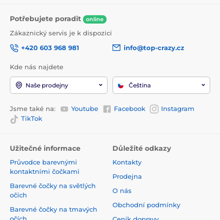
Potřebujete poradit
online
Zákaznický servis je k dispozici
+420 603 968 981
info@top-crazy.cz
Kde nás najdete
Naše prodejny
Čeština
Jsme také na:
Youtube
Facebook
Instagram
TikTok
Užitečné informace
Důležité odkazy
Průvodce barevnými
Kontakty
kontaktními čočkami
Prodejna
Barevné čočky na světlých
O nás
očích
Obchodní podmínky
Barevné čočky na tmavých
očích
Ceník dopravy