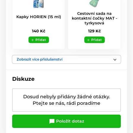
Cestovní sada na
Kapky HORIEN (15 ml)
kontaktní čočky MAT -
tyrkysová
140 Kč
129 Kč
Přidat
Přidat
Zobrazit více příslušenství
Diskuze
Dosud nebyly přidány žádné otázky.
Ptejte se nás, rádi poradíme
Položit dotaz