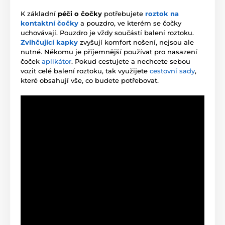
K základní
péči o čočky
potřebujete
roztok na
kontaktní čočky
a pouzdro, ve kterém se čočky
uchovávají. Pouzdro je vždy součástí balení roztoku.
Zvlhčující kapky
zvyšují komfort nošení, nejsou ale
nutné. Někomu je příjemnější používat pro nasazení
čoček
aplikátor
. Pokud cestujete a nechcete sebou
vozit celé balení roztoku, tak využijete
cestovní sady
,
které obsahují vše, co budete potřebovat.