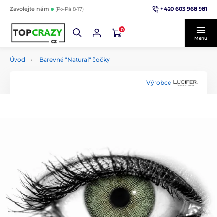
+420 603 968 981
Zavolejte nám
(Po-Pá 8-17)
0
Menu
Úvod
Barevné "Natural" čočky
Výrobce