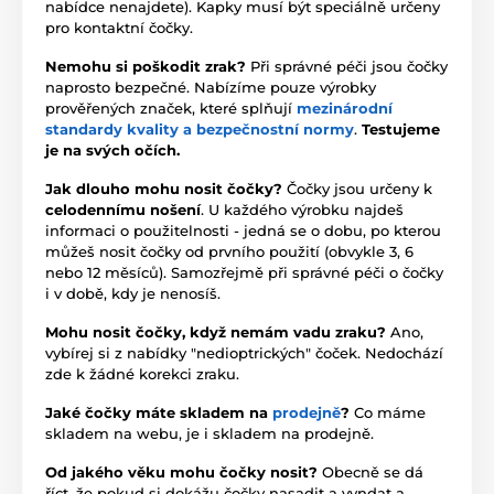
nabídce nenajdete). Kapky musí být speciálně určeny
pro kontaktní čočky.
Nemohu si poškodit zrak?
Při správné péči jsou čočky
naprosto bezpečné. Nabízíme pouze výrobky
prověřených značek, které splňují
mezinárodní
standardy kvality a bezpečnostní normy
.
Testujeme
je na svých očích.
Jak dlouho mohu nosit čočky?
Čočky jsou určeny k
celodennímu nošení
. U každého výrobku najdeš
informaci o použitelnosti - jedná se o dobu, po kterou
můžeš nosit čočky od prvního použití (obvykle 3, 6
nebo 12 měsíců). Samozřejmě při správné péči o čočky
i v době, kdy je nenosíš.
Mohu nosit čočky, když nemám vadu zraku?
Ano,
vybírej si z nabídky "nedioptrických" čoček. Nedochází
zde k žádné korekci zraku.
Jaké čočky máte skladem na
prodejně
?
Co máme
skladem na webu, je i skladem na prodejně.
Od jakého věku mohu čočky nosit?
Obecně se dá
říct, že pokud si dokážu čočky nasadit a vyndat a