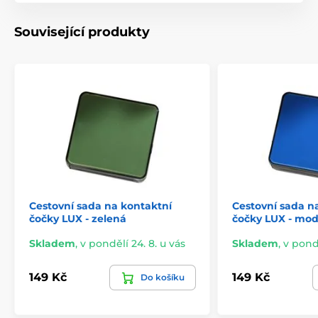
Související produkty
Cestovní sada na kontaktní
Cestovní sada n
čočky LUX - zelená
čočky LUX - mod
Skladem
,
v pondělí 24. 8. u vás
Skladem
,
v pondě
149 Kč
149 Kč
Do košíku