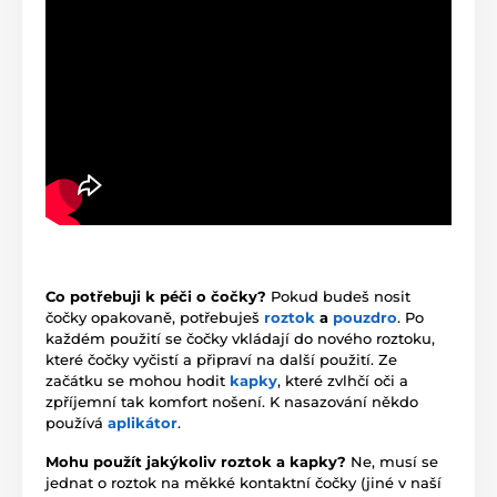
Co potřebuji k péči o čočky?
Pokud budeš nosit
čočky opakovaně, potřebuješ
roztok
a
pouzdro
. Po
každém použití se čočky vkládají do nového roztoku,
které čočky vyčistí a připraví na další použití. Ze
začátku se mohou hodit
kapky
, které zvlhčí oči a
zpříjemní tak komfort nošení. K nasazování někdo
používá
aplikátor
.
Mohu použít jakýkoliv roztok a kapky?
Ne, musí se
jednat o roztok na měkké kontaktní čočky (jiné v naší