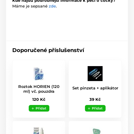
Kde najdu podrobnější informace k péči o čočky?
Máme je sepsané
zde
.
Doporučené příslušenství
Roztok HORIEN (120
Set pinzeta + aplikátor
ml) vč. pouzdra
39 Kč
120 Kč
Přidat
Přidat