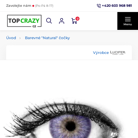
+420 603 968 981
Zavolejte nám
(Po-Pá 8-17)
0
Menu
Úvod
Barevné "Natural" čočky
Výrobce