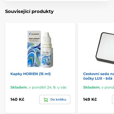
Související produkty
Kapky HORIEN (15 ml)
Cestovní sada n
čočky LUX - bílá
Skladem
,
v pondělí 24. 8. u vás
Skladem
,
v pondě
140 Kč
149 Kč
Do košíku