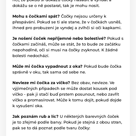
dokážu se o ně postarat, tak je mohu nosit.
Mohu s čočkami spát?
Čočky nejsou určeny k
přespávání. Pokud se ti ale stane, že v čočkách usněš,
ihned pro probuzení je vyndej a zvlhči si oči kapkami.
Je nošení čoček nepříjemné nebo bolestivé?
Pokud s
čočkami začínáš, může se stát, že to bude ze začátku
nepohodlné, oči si musí na čočky zvyknout. K žádné
bolesti nedochází.
Může mi čočka vypadnout z oka?
Pokud bude čočka
správně v oku, tak sama od sebe ne.
Nevleze mi čočka za víčko?
Bez obav, nevleze. Ve
výjimečných případech se může dostat kousek pod
víčko - pak ji stačí buď prstem posunout, nebo zavřít
víčko a promasírovat. Může k tomu dojít, pokud dojde
k vysušení oka.
Jak poznám rub a líc?
U některých barevných čoček
je to zřejmé podle barvy. Pokud je stejná z obou stran,
pak se to dá poznat podle tvaru čočky: