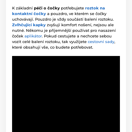
K základní
péči o čočky
potřebujete
roztok na
kontaktní čočky
a pouzdro, ve kterém se čočky
uchovávají. Pouzdro je vždy součástí balení roztoku.
Zvlhčující kapky
zvyšují komfort nošení, nejsou ale
nutné. Někomu je příjemnější používat pro nasazení
čoček
aplikátor
. Pokud cestujete a nechcete sebou
vozit celé balení roztoku, tak využijete
cestovní sady
,
které obsahují vše, co budete potřebovat.