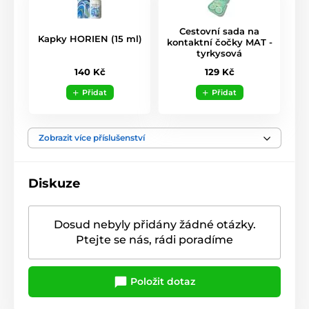
Cestovní sada na
Kapky HORIEN (15 ml)
kontaktní čočky MAT -
tyrkysová
140 Kč
129 Kč
Přidat
Přidat
Zobrazit více příslušenství
Diskuze
Dosud nebyly přidány žádné otázky.
Ptejte se nás, rádi poradíme
Položit dotaz