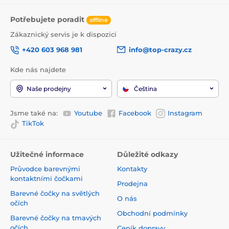
Potřebujete poradit
offline
Zákaznický servis je k dispozici
+420 603 968 981
info@top-crazy.cz
Kde nás najdete
Naše prodejny
Čeština
Jsme také na:
Youtube
Facebook
Instagram
TikTok
Užitečné informace
Důležité odkazy
Průvodce barevnými
Kontakty
kontaktními čočkami
Prodejna
Barevné čočky na světlých
O nás
očích
Obchodní podmínky
Barevné čočky na tmavých
očích
Ceník dopravy