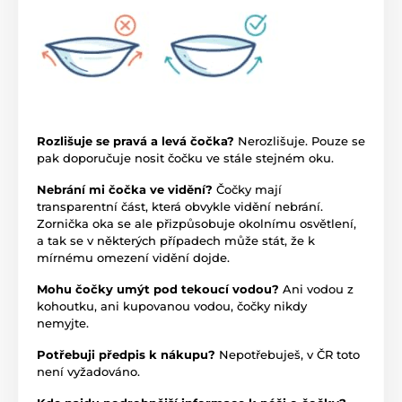
Rozlišuje se pravá a levá čočka?
Nerozlišuje. Pouze se
pak doporučuje nosit čočku ve stále stejném oku.
Nebrání mi čočka ve vidění?
Čočky mají
transparentní část, která obvykle vidění nebrání.
Zornička oka se ale přizpůsobuje okolnímu osvětlení,
a tak se v některých případech může stát, že k
mírnému omezení vidění dojde.
Mohu čočky umýt pod tekoucí vodou?
Ani vodou z
kohoutku, ani kupovanou vodou, čočky nikdy
nemyjte.
Potřebuji předpis k nákupu?
Nepotřebuješ, v ČR toto
není vyžadováno.