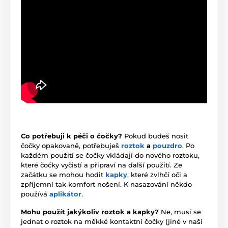
Co potřebuji k péči o čočky?
Pokud budeš nosit
čočky opakovaně, potřebuješ
roztok
a
pouzdro
. Po
každém použití se čočky vkládají do nového roztoku,
které čočky vyčistí a připraví na další použití. Ze
začátku se mohou hodit
kapky
, které zvlhčí oči a
zpříjemní tak komfort nošení. K nasazování někdo
používá
aplikátor
.
Mohu použít jakýkoliv roztok a kapky?
Ne, musí se
jednat o roztok na měkké kontaktní čočky (jiné v naší