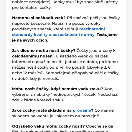
nabídce nenajdete). Kapky musí být speciálně určeny
pro kontaktní čočky.
Nemohu si poškodit zrak?
Při správné péči jsou čočky
naprosto bezpečné. Nabízíme pouze výrobky
prověřených značek, které splňují
mezinárodní
standardy kvality a bezpečnostní normy
.
Testujeme
je na svých očích.
Jak dlouho mohu nosit čočky?
Čočky jsou určeny k
celodennímu nošení
. U každého výrobku najdeš
informaci o použitelnosti - jedná se o dobu, po kterou
můžeš nosit čočky od prvního použití (obvykle 3, 6
nebo 12 měsíců). Samozřejmě při správné péči o čočky
i v době, kdy je nenosíš.
Mohu nosit čočky, když nemám vadu zraku?
Ano,
vybírej si z nabídky "nedioptrických" čoček. Nedochází
zde k žádné korekci zraku.
Jaké čočky máte skladem na
prodejně
?
Co máme
skladem na webu, je i skladem na prodejně.
Od jakého věku mohu čočky nosit?
Obecně se dá
říct, že pokud si dokážu čočky nasadit a vyndat a