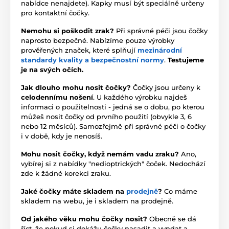
nabídce nenajdete). Kapky musí být speciálně určeny
pro kontaktní čočky.
Nemohu si poškodit zrak?
Při správné péči jsou čočky
naprosto bezpečné. Nabízíme pouze výrobky
prověřených značek, které splňují
mezinárodní
standardy kvality a bezpečnostní normy
.
Testujeme
je na svých očích.
Jak dlouho mohu nosit čočky?
Čočky jsou určeny k
celodennímu nošení
. U každého výrobku najdeš
informaci o použitelnosti - jedná se o dobu, po kterou
můžeš nosit čočky od prvního použití (obvykle 3, 6
nebo 12 měsíců). Samozřejmě při správné péči o čočky
i v době, kdy je nenosíš.
Mohu nosit čočky, když nemám vadu zraku?
Ano,
vybírej si z nabídky "nedioptrických" čoček. Nedochází
zde k žádné korekci zraku.
Jaké čočky máte skladem na
prodejně
?
Co máme
skladem na webu, je i skladem na prodejně.
Od jakého věku mohu čočky nosit?
Obecně se dá
říct, že pokud si dokážu čočky nasadit a vyndat a