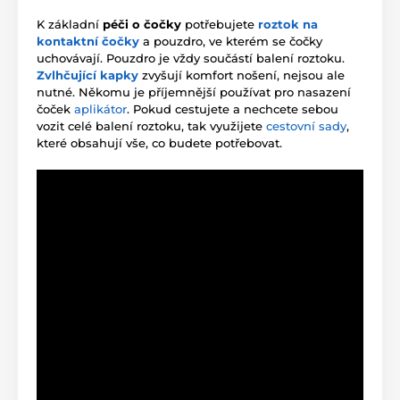
K základní
péči o čočky
potřebujete
roztok na
kontaktní čočky
a pouzdro, ve kterém se čočky
uchovávají. Pouzdro je vždy součástí balení roztoku.
Zvlhčující kapky
zvyšují komfort nošení, nejsou ale
nutné. Někomu je příjemnější používat pro nasazení
čoček
aplikátor
. Pokud cestujete a nechcete sebou
vozit celé balení roztoku, tak využijete
cestovní sady
,
které obsahují vše, co budete potřebovat.