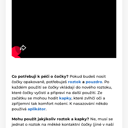
Co potřebuji k péči o čočky?
Pokud budeš nosit
čočky opakovaně, potřebuješ
roztok
a
pouzdro
. Po
každém použití se čočky vkládají do nového roztoku,
které čočky vyčistí a připraví na další použití. Ze
začátku se mohou hodit
kapky
, které zvlhčí oči a
zpříjemní tak komfort nošení. K nasazování někdo
používá
aplikátor
.
Mohu použít jakýkoliv roztok a kapky?
Ne, musí se
jednat o roztok na měkké kontaktní čočky (jiné v naší