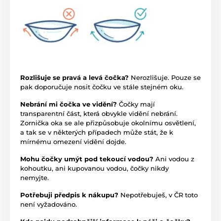
Rozlišuje se pravá a levá čočka?
Nerozlišuje. Pouze se
pak doporučuje nosit čočku ve stále stejném oku.
Nebrání mi čočka ve vidění?
Čočky mají
transparentní část, která obvykle vidění nebrání.
Zornička oka se ale přizpůsobuje okolnímu osvětlení,
a tak se v některých případech může stát, že k
mírnému omezení vidění dojde.
Mohu čočky umýt pod tekoucí vodou?
Ani vodou z
kohoutku, ani kupovanou vodou, čočky nikdy
nemyjte.
Potřebuji předpis k nákupu?
Nepotřebuješ, v ČR toto
není vyžadováno.