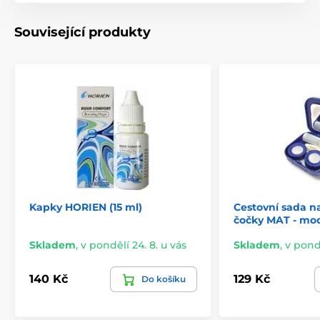
Související produkty
Kapky HORIEN (15 ml)
Cestovní sada n
čočky MAT - mo
Skladem
,
v pondělí 24. 8. u vás
Skladem
,
v pondě
140 Kč
129 Kč
Do košíku