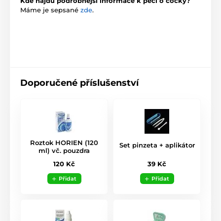
Kde najdu podrobnější informace k péči o čočky?
Máme je sepsané
zde
.
Doporučené příslušenství
Roztok HORIEN (120
Set pinzeta + aplikátor
ml) vč. pouzdra
39 Kč
120 Kč
Přidat
Přidat