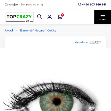
+420 603 968 981
Zavolejte nám
(Po-Pá 8-17)
0
Menu
Úvod
Barevné "Natural" čočky
Výrobce