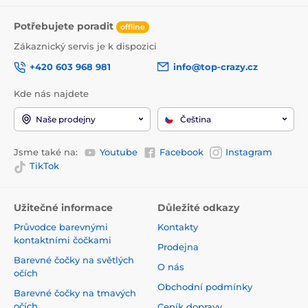
Potřebujete poradit
offline
Zákaznický servis je k dispozici
+420 603 968 981
info@top-crazy.cz
Kde nás najdete
Naše prodejny
Čeština
Jsme také na:
Youtube
Facebook
Instagram
TikTok
Užitečné informace
Důležité odkazy
Průvodce barevnými
Kontakty
kontaktními čočkami
Prodejna
Barevné čočky na světlých
O nás
očích
Obchodní podmínky
Barevné čočky na tmavých
očích
Ceník dopravy