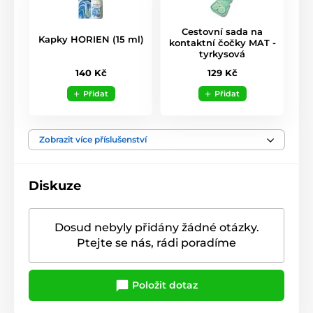
Cestovní sada na
Kapky HORIEN (15 ml)
kontaktní čočky MAT -
tyrkysová
140 Kč
129 Kč
Přidat
Přidat
Zobrazit více příslušenství
Diskuze
Dosud nebyly přidány žádné otázky.
Ptejte se nás, rádi poradíme
Položit dotaz