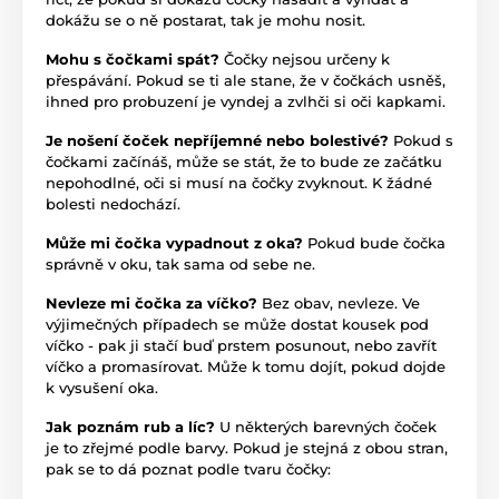
dokážu se o ně postarat, tak je mohu nosit.
Mohu s čočkami spát?
Čočky nejsou určeny k
přespávání. Pokud se ti ale stane, že v čočkách usněš,
ihned pro probuzení je vyndej a zvlhči si oči kapkami.
Je nošení čoček nepříjemné nebo bolestivé?
Pokud s
čočkami začínáš, může se stát, že to bude ze začátku
nepohodlné, oči si musí na čočky zvyknout. K žádné
bolesti nedochází.
Může mi čočka vypadnout z oka?
Pokud bude čočka
správně v oku, tak sama od sebe ne.
Nevleze mi čočka za víčko?
Bez obav, nevleze. Ve
výjimečných případech se může dostat kousek pod
víčko - pak ji stačí buď prstem posunout, nebo zavřít
víčko a promasírovat. Může k tomu dojít, pokud dojde
k vysušení oka.
Jak poznám rub a líc?
U některých barevných čoček
je to zřejmé podle barvy. Pokud je stejná z obou stran,
pak se to dá poznat podle tvaru čočky: