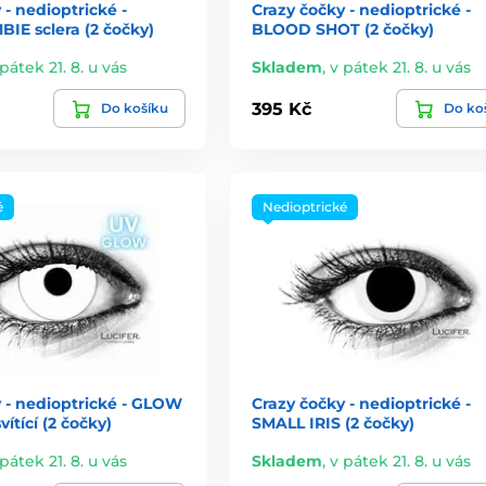
 - nedioptrické -
Crazy čočky - nedioptrické -
IE sclera (2 čočky)
BLOOD SHOT (2 čočky)
pátek 21. 8. u vás
Skladem
,
v pátek 21. 8. u vás
395 Kč
Do košíku
Do ko
é
Nedioptrické
 - nedioptrické - GLOW
Crazy čočky - nedioptrické -
ítící (2 čočky)
SMALL IRIS (2 čočky)
pátek 21. 8. u vás
Skladem
,
v pátek 21. 8. u vás