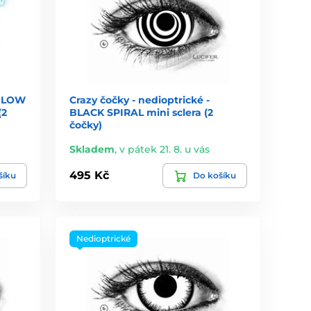
 GLOW
Crazy čočky - nedioptrické -
(2
BLACK SPIRAL mini sclera (2
čočky)
Skladem
,
v pátek 21. 8. u vás
495 Kč
šíku
Do košíku
Nedioptrické