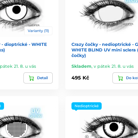
Varianty (11)
 - dioptrické - WHITE
Crazy čočky - nedioptrické -
ks)
WHITE BLIND UV mini sclera 
čočky)
pátek 21. 8. u vás
Skladem
,
v pátek 21. 8. u vás
495 Kč
Detail
Do ko
é
Nedioptrické