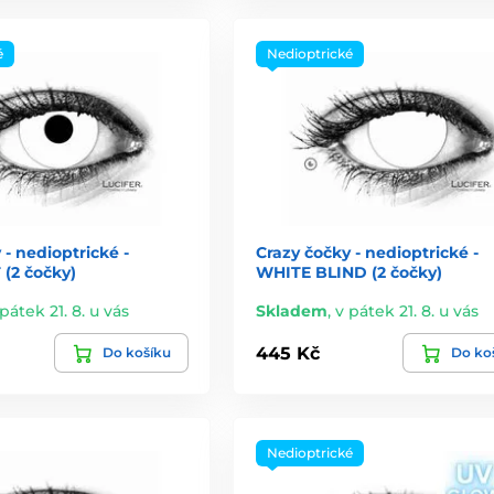
é
Nedioptrické
 - nedioptrické -
Crazy čočky - nedioptrické -
(2 čočky)
WHITE BLIND (2 čočky)
pátek 21. 8. u vás
Skladem
,
v pátek 21. 8. u vás
445 Kč
Do košíku
Do ko
Nedioptrické