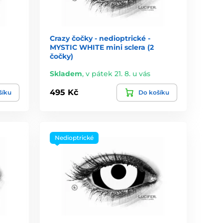
Crazy čočky - nedioptrické -
MYSTIC WHITE mini sclera (2
čočky)
Skladem
,
v pátek 21. 8. u vás
495 Kč
šíku
Do košíku
Nedioptrické