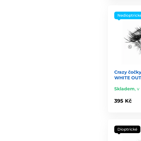
Nedioptrick
Crazy čočky
WHITE OUT 
Skladem
,
v 
395 Kč
Dioptrické