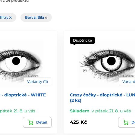
4 z 24 produktů
filtry
Barva: Bílá
Dioptrické
Varianty (11)
Variant
 - dioptrické - WHITE
Crazy čočky - dioptrické - LU
(2 ks)
pátek 21. 8. u vás
Skladem
,
v pátek 21. 8. u vás
425 Kč
Detail
De