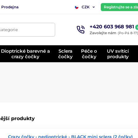
Prodejna
Registrujte se a z
CZK
+420 603 968 981
kategorie
Zavolejte nám
(Po-Pá 8-17
Dioptrické barevné a
Sclera
Péče o
UV svítící
crazy čočky
čočky
čočky
produkty
ější produkty
Crazy čočky - nedioptrické - BLACK mini sclera (2 čočky)