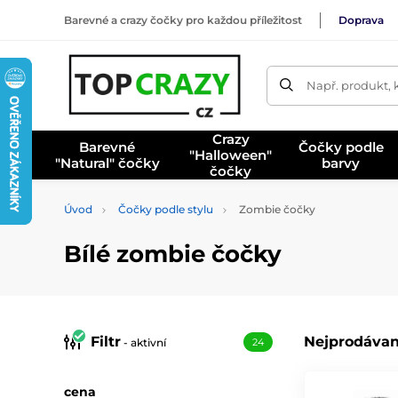
Barevné a crazy čočky pro každou příležitost
Doprava
Např. produkt, 
Crazy
Barevné
Čočky podle
"Halloween"
"Natural" čočky
barvy
čočky
Úvod
Čočky podle stylu
Zombie čočky
Bílé zombie čočky
Filtr
Nejprodávan
- aktivní
24
cena