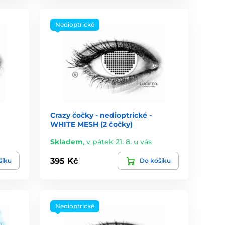
Nedioptrické
Crazy čočky - nedioptrické -
WHITE MESH (2 čočky)
Skladem
,
v pátek 21. 8. u vás
395 Kč
šíku
Do košíku
Nedioptrické