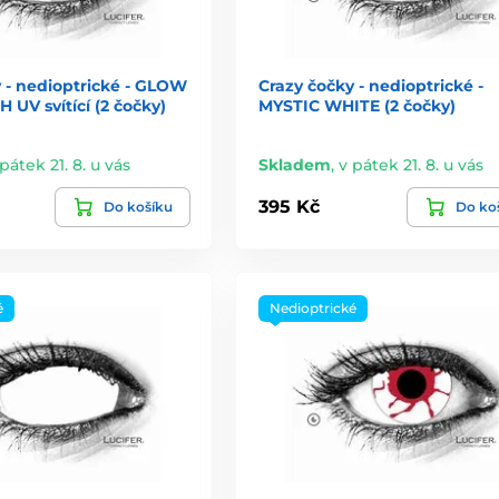
 - nedioptrické - GLOW
Crazy čočky - nedioptrické -
UV svítící (2 čočky)
MYSTIC WHITE (2 čočky)
pátek 21. 8. u vás
Skladem
,
v pátek 21. 8. u vás
395 Kč
Do košíku
Do ko
é
Nedioptrické