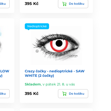
395 Kč
šíku
Do košíku
Nedioptrické
 GLOW
Crazy čočky - nedioptrické - SAW
y)
WHITE (2 čočky)
Skladem
,
v pátek 21. 8. u vás
395 Kč
šíku
Do košíku