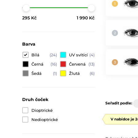
295 Kč
1 990 Kč
Barva
Bílá
(24)
UV svítící
(4)
Černá
(16)
Červená
(13)
Šedá
(1)
Žlutá
(6)
Druh čoček
Seřadit podle:
Dioptrické
V nabídce je 
Nedioptrické