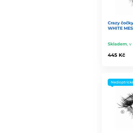
Crazy čočky
WHITE MESH 
Skladem
,
v 
445 Kč
Nedioptrick