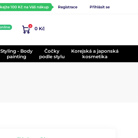
ískejte 100 Kč na Váš nákup
Registrace
Přihlásit se
0
online
0 Kč
)
Styling - Body
Čočky
Korejská a japonská
painting
podle stylu
kosmetika