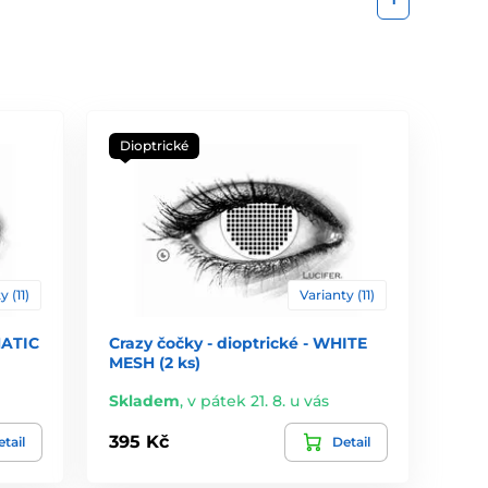
Dioptrické
y (11)
Varianty (11)
NATIC
Crazy čočky - dioptrické - WHITE
MESH (2 ks)
Skladem
,
v pátek 21. 8. u vás
395 Kč
tail
Detail