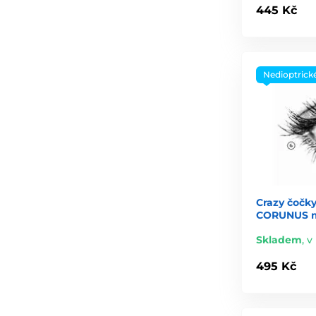
445 Kč
Nedioptrick
Crazy čočky
CORUNUS mi
Skladem
,
v 
495 Kč