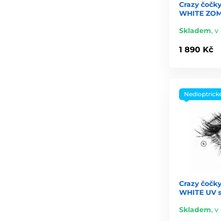
Crazy čočky
WHITE ZOMB
Skladem
,
v 
1 890 Kč
Nedioptrick
Crazy čočky
WHITE UV sv
Skladem
,
v 