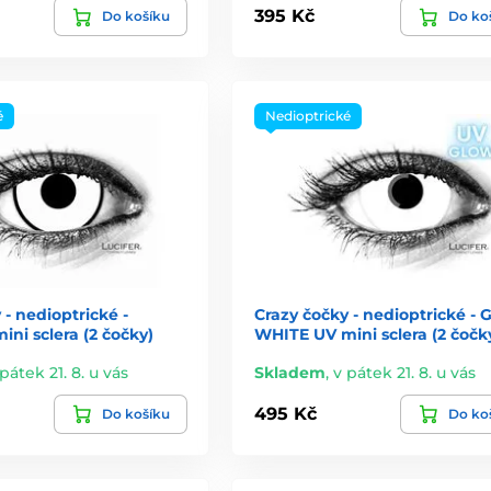
395 Kč
Do košíku
Do ko
é
Nedioptrické
 - nedioptrické -
Crazy čočky - nedioptrické -
ni sclera (2 čočky)
WHITE UV mini sclera (2 čočk
pátek 21. 8. u vás
Skladem
,
v pátek 21. 8. u vás
495 Kč
Do košíku
Do ko