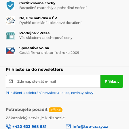
Certifikované čočky
Bezpečné materiály a pohodlné nošení
Nejširší nabídka v ČR
Rychlé odeslání - bleskové doručení
Prodejna v Praze
Vše skladem za eshopové ceny
Spolehlivá volba
Česká firma s historií od roku 2009
Přihlaste se do newsletteru
Zde napište váš e-mail
Přihlásit
Přihlášení k odebírání newsletru - akce, novinky, slevy
Potřebujete poradit
offline
Zákaznický servis je k dispozici
+420 603 968 981
info@top-crazy.cz