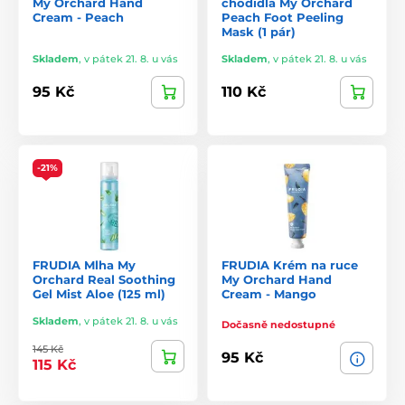
My Orchard Hand
chodidla My Orchard
Cream - Peach
Peach Foot Peeling
Mask (1 pár)
Skladem
,
v pátek 21. 8. u vás
Skladem
,
v pátek 21. 8. u vás
95 Kč
110 Kč
-21%
FRUDIA Mlha My
FRUDIA Krém na ruce
Orchard Real Soothing
My Orchard Hand
Gel Mist Aloe (125 ml)
Cream - Mango
Skladem
,
v pátek 21. 8. u vás
Dočasně nedostupné
145 Kč
95 Kč
115 Kč