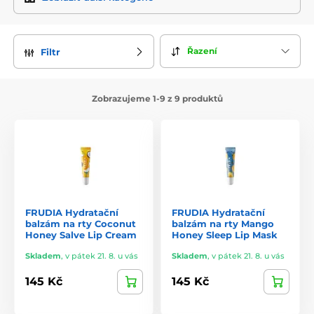
dalších prospěšných látek.
Frudia nabízí
širokou paletu produktů
, které jsou určeny
pro různé typy pleti a různé potřeby. Ať už máte suchou,
Řazení
Filtr
mastnou, smíšenou nebo citlivou pleť, ve Frudiině nabídce
najdete přesně to, co vaše pleť potřebuje. Mezi jejich
nejpopulárnější produkty patří hydratační krémy, séra,
masky na obličej a tonery, které všechny využívají sílu
Zobrazujeme 1-9 z 9 produktů
přírodních extraktů pro maximální účinek.
Frudia klade velký důraz na
přírodní složení
svých produktů
a
šetrnost k životnímu prostředí
. Většina produktů je
formulována bez parabenů, syntetických barviv a
minerálních olejů, což je dělá vhodnými i pro osoby s citlivou
pletí. Značka také pracuje na
minimalizaci svého dopadu na
životní prostředí, například používáním recyklovatelných
obalů.
FRUDIA Hydratační
FRUDIA Hydratační
balzám na rty Coconut
balzám na rty Mango
Honey Salve Lip Cream
Honey Sleep Lip Mask
Zařazení produktů Frudia do vaší denní kosmetické rutiny
může přinést mnoho výhod. Díky vysokému obsahu
Skladem
,
v pátek 21. 8. u vás
Skladem
,
v pátek 21. 8. u vás
přírodních složek a inovativní technologii extrakce
jsou
produkty Frudia nejen
účinné, ale také šetrné k vaší pleti a
145 Kč
145 Kč
k životnímu prostředí.
Ať už hledáte řešení pro suchou pleť,
chcete bojovat proti stárnutí nebo jen hledáte kvalitní