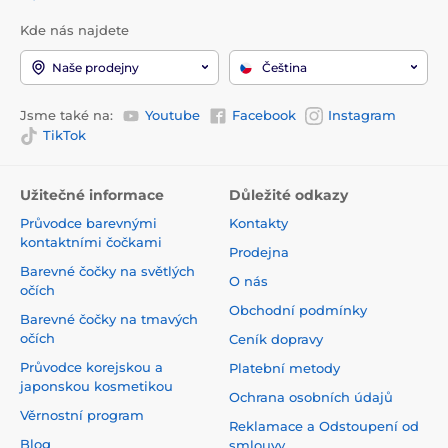
Kde nás najdete
Naše prodejny
Čeština
Jsme také na:
Youtube
Facebook
Instagram
TikTok
Užitečné informace
Důležité odkazy
Průvodce barevnými
Kontakty
kontaktními čočkami
Prodejna
Barevné čočky na světlých
O nás
očích
Obchodní podmínky
Barevné čočky na tmavých
očích
Ceník dopravy
Průvodce korejskou a
Platební metody
japonskou kosmetikou
Ochrana osobních údajů
Věrnostní program
Reklamace a Odstoupení od
Blog
smlouvy