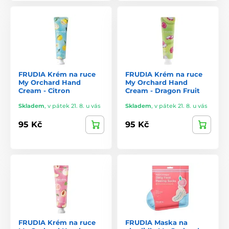
hydratační péči, Frudia má vše, co potřebujete pro krásnou a
zdravou pleť.
Frudia je značka, která stojí na přední linii kosmetického
průmyslu díky svému inovativnímu přístupu a zaměření na
přírodní složení. Pokud hledáte kosmetiku, která je nejen
efektivní, ale také šetrná k vaší pleti a k planetě, Frudia by
měla být vaší první volbou. Vyzkoušejte jejich produkty a
FRUDIA Krém na ruce
FRUDIA Krém na ruce
přesvědčte se sami o jejich účincích.
My Orchard Hand
My Orchard Hand
Cream - Citron
Cream - Dragon Fruit
Skladem
,
v pátek 21. 8. u vás
Skladem
,
v pátek 21. 8. u vás
95 Kč
95 Kč
FRUDIA Krém na ruce
FRUDIA Maska na