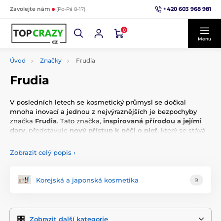
+420 603 968 981
Zavolejte nám
(Po-Pá 8-17)
0
Menu
Úvod
Značky
Frudia
Frudia
V posledních letech se kosmetický průmysl se dočkal
mnoha inovací a jednou z nejvýraznějších je bezpochyby
značka
Frudia
. Tato značka,
inspirovaná přírodou a jejími
dary,
představuje
nový přístup k péči o pleť,
který se stává
čím dál tím oblíbenějším mezi zákazníky po celém světě.
Zobrazit celý popis
›
Hlavním rys, který odlišuje Frudiu od ostatních kosmetických
značek, je její
inovativní technologie extrakce z ovoce
. Tato
technologie umožňuje získávat
výtažky z ovoce s
Korejská a japonská kosmetika
9
maximální možnou koncentrací účinných látek,
které jsou
poté využívány v produktech Frudia. Tento proces nejenže
zvyšuje efektivitu kosmetických přípravků,
ale také
zajišťuje, že produkty jsou plné antioxidantů, vitaminů a
Zobrazit další kategorie