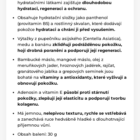
hydratačními látkami zajišťuje
dlouhodobou
hydrataci, regeneraci a ochranu.
Obsahuje hydratační složky jako panthenol
(provitamin B5) a rostlinný skvalan, které dodávají
pokožce
hydrataci a chrání ji před vysušením.
Výtažky z pupečníku asijského (Centella Asiatica),
medu a banánu
zklidňují podrážděnou pokožku,
hojí drobná poranění a podporují její regeneraci.
Bambucké máslo, mangové máslo, olej z
meruňkových jader, hroznových jadérek, rajčat,
granátového jablka a grepových semínek jsou
bohaté na
vitamíny a antioxidanty, které vyživují a
obnovují pokožku.
Adenosin a vitamin E
působí proti stárnutí
pokožky, zlepšují její elasticitu a podporují tvorbu
kolagenu.
Má jemnou,
nelepivou texturu, rychle se vstřebává
a zanechává ruce hedvábně hladké s dlouhotrvající
příjemnou vůní.
Obsah balení: 30 g