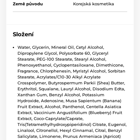
Země původu
Korejská kosmetika
Složení
Water, Glycerin, Mineral Oil, Cetyl Alcohol,
Dipropylene Glycol, Polysorbate 60, Glyceryl
Stearate, PEG-100 Stearate, Stearyl Alcohol,
Phenoxyethanol, Cyclopentasiloxane, Dimethicone,
Fragrance, Chlorphenesin, Myristyl Alcohol, Sorbitan
Stearate, Acrylates/C10-30 Alkyl Acrylate
Crosspolymer, Butyrospermum Parkii (Shea) Butter,
Erythritol, Squalane, Lauryl Alcohol, Disodium Edta,
Xanthan Gum, Benzyl Alcohol, Potassium
Hydroxide, Adenosine, Musa Sapientum (Banana)
Fruit Extract, Alcohol, Panthenol, Centella Asiatica
Extract, Vaccinium Angustifolium (Blueberry) Fruit
Extract, Coco-Caprylate/Caprate,
Tris(Tetramethylhydroxypiperidinol) Citrate, Eugenol,
Linalool, Citronellol, Hexyl Cinnamal, Citral, Benzyl
Salicylate, Limonene, Prunus Armeniaca (Apricot)