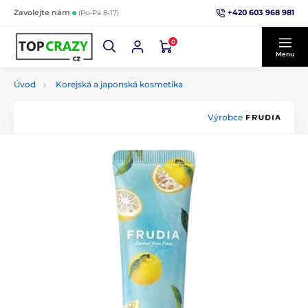
+420 603 968 981
Zavolejte nám
(Po-Pá 8-17)
0
Menu
Úvod
Korejská a japonská kosmetika
Výrobce