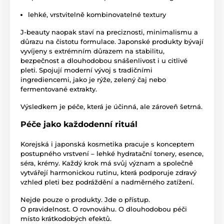
lehké, vrstvitelně kombinovatelné textury
J-beauty naopak staví na preciznosti, minimalismu a
důrazu na čistotu formulace. Japonské produkty bývají
vyvíjeny s extrémním důrazem na stabilitu,
bezpečnost a dlouhodobou snášenlivost i u citlivé
pleti. Spojují moderní vývoj s tradičními
ingrediencemi, jako je rýže, zelený čaj nebo
fermentované extrakty.
Výsledkem je péče, která je účinná, ale zároveň šetrná.
Péče jako každodenní rituál
Korejská i japonská kosmetika pracuje s konceptem
postupného vrstvení – lehké hydratační tonery, esence,
séra, krémy. Každý krok má svůj význam a společně
vytvářejí harmonickou rutinu, která podporuje zdravý
vzhled pleti bez podráždění a nadměrného zatížení.
Nejde pouze o produkty. Jde o přístup.
O pravidelnost. O rovnováhu. O dlouhodobou péči
místo krátkodobých efektů.