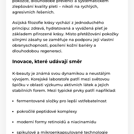
pokožce, dlouhodobé prevenci a systematickém
zlepšování kvality pleti – nikoli na rychlých,
agresivních řešeních.
Asijská filozofie krásy vychází z jednoduchého
principu: zdravá, hydratovaná a vyvážená pleť je
základem přirozené krásy. Místo přetěžování pokožky
silnými zásahy se zaměřuje na podporu její vlastní
obranyschopnosti, posílení kožní bariéry a
dlouhodobou regeneraci.
Inovace, které udávají směr
K-beauty je známá svou dynamikou a neustálým
vývojem. Korejské laboratoře patří mezi světovou
špičku v oblasti výzkumu aktivních látek a jejich
stabilních forem. Mezi typické prvky patří například:
fermentované složky pro lepší vstřebatelnost
pokročilé peptidové komplexy
moderní formy retinoidů a niacinamidu
spikulové a mikroenkapsulované technologie