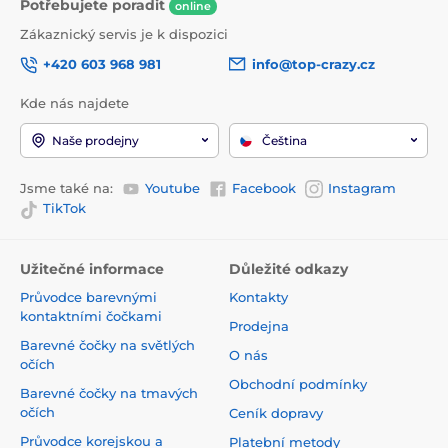
Potřebujete poradit
online
Zákaznický servis je k dispozici
+420 603 968 981
info@top-crazy.cz
Kde nás najdete
Naše prodejny
Čeština
Jsme také na:
Youtube
Facebook
Instagram
TikTok
Užitečné informace
Důležité odkazy
Průvodce barevnými
Kontakty
kontaktními čočkami
Prodejna
Barevné čočky na světlých
O nás
očích
Obchodní podmínky
Barevné čočky na tmavých
očích
Ceník dopravy
Průvodce korejskou a
Platební metody