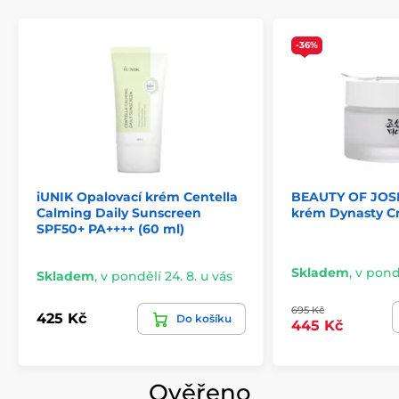
-36%
iUNIK Opalovací krém Centella
BEAUTY OF JOS
Calming Daily Sunscreen
krém Dynasty C
SPF50+ PA++++ (60 ml)
Skladem
,
v pondě
Skladem
,
v pondělí 24. 8. u vás
695 Kč
425 Kč
Do košíku
445 Kč
Ověřeno