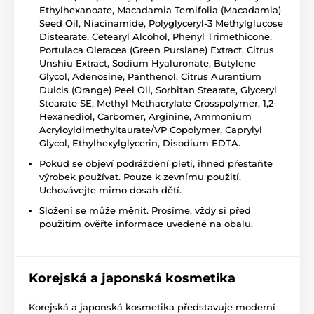
Ethylhexanoate, Macadamia Ternifolia (Macadamia)
Seed Oil, Niacinamide, Polyglyceryl-3 Methylglucose
Distearate, Cetearyl Alcohol, Phenyl Trimethicone,
Portulaca Oleracea (Green Purslane) Extract, Citrus
Unshiu Extract, Sodium Hyaluronate, Butylene
Glycol, Adenosine, Panthenol, Citrus Aurantium
Dulcis (Orange) Peel Oil, Sorbitan Stearate, Glyceryl
Stearate SE, Methyl Methacrylate Crosspolymer, 1,2-
Hexanediol, Carbomer, Arginine, Ammonium
Acryloyldimethyltaurate/VP Copolymer, Caprylyl
Glycol, Ethylhexylglycerin, Disodium EDTA.
Pokud se objeví podráždění pleti, ihned přestaňte
výrobek používat. Pouze k zevnímu použití.
Uchovávejte mimo dosah dětí.
Složení se může měnit. Prosíme, vždy si před
použitím ověřte informace uvedené na obalu.
Korejská a japonská kosmetika
Korejská a japonská kosmetika představuje moderní