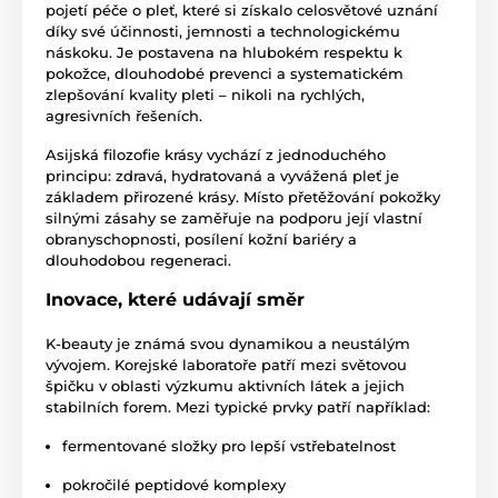
pojetí péče o pleť, které si získalo celosvětové uznání
díky své účinnosti, jemnosti a technologickému
náskoku. Je postavena na hlubokém respektu k
pokožce, dlouhodobé prevenci a systematickém
zlepšování kvality pleti – nikoli na rychlých,
agresivních řešeních.
Asijská filozofie krásy vychází z jednoduchého
principu: zdravá, hydratovaná a vyvážená pleť je
základem přirozené krásy. Místo přetěžování pokožky
silnými zásahy se zaměřuje na podporu její vlastní
obranyschopnosti, posílení kožní bariéry a
dlouhodobou regeneraci.
Inovace, které udávají směr
K-beauty je známá svou dynamikou a neustálým
vývojem. Korejské laboratoře patří mezi světovou
špičku v oblasti výzkumu aktivních látek a jejich
stabilních forem. Mezi typické prvky patří například:
fermentované složky pro lepší vstřebatelnost
pokročilé peptidové komplexy