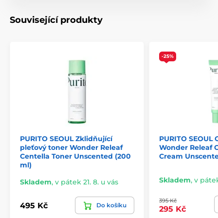
Související produkty
-25%
PURITO SEOUL Zklidňující
PURITO SEOUL 
pleťový toner Wonder Releaf
Wonder Releaf C
Centella Toner Unscented (200
Cream Unscente
ml)
Skladem
,
v pátek
Skladem
,
v pátek 21. 8. u vás
395 Kč
495 Kč
Do košíku
295 Kč