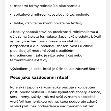
moderní formy retinoidů a niacinamidu
spikulové a mikroenkapsulované technologie
lehké, vrstvitelně kombinovatelné textury
J-beauty naopak staví na preciznosti, minimalismu a
důrazu na čistotu formulace. Japonské produkty bývají
vyvíjeny s extrémním důrazem na stabilitu,
bezpečnost a dlouhodobou snášenlivost i u citlivé
pleti. Spojují moderní vývoj s tradičními
ingrediencemi, jako je rýže, zelený čaj nebo
fermentované extrakty.
Výsledkem je péče, která je účinná, ale zároveň šetrná.
Péče jako každodenní rituál
Korejská i japonská kosmetika pracuje s konceptem
postupného vrstvení – lehké hydratační tonery, esence,
séra, krémy. Každý krok má svůj význam a společně
vytvářejí harmonickou rutinu, která podporuje zdravý
vzhled pleti bez podráždění a nadměrného zatížení.