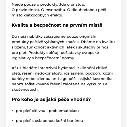
Nejde pouze o produkty. Jde o přístup.
O pravidelnost. O rovnováhu. O dlouhodobou péči
místo krátkodobých efektů.
Kvalita a bezpečnost na prvním místě
Do naší nabídky zařazujeme pouze originální
produkty pečlivě vybíraných značek. Dbáme na kvalitu
složení, funkčnost aktivních látek i skutečný přínos
pro pleť. Produkty splňují požadavky evropské
legislativy a bezpečnostní normy.
Ať už hledáte intenzivní hydrataci, zklidnění citlivé
pleti, řešení nedokonalostí, rozjasnění, podporu kožní
bariéry nebo cílenou anti-age péči, asijská kosmetika
nabízí sofistikovaná řešení založená na výzkumu a
zkušenostech.
Pro koho je asijská péče vhodná?
pro pleť citlivou i problematickou
pro pleť s oslabenou kožní bariérou