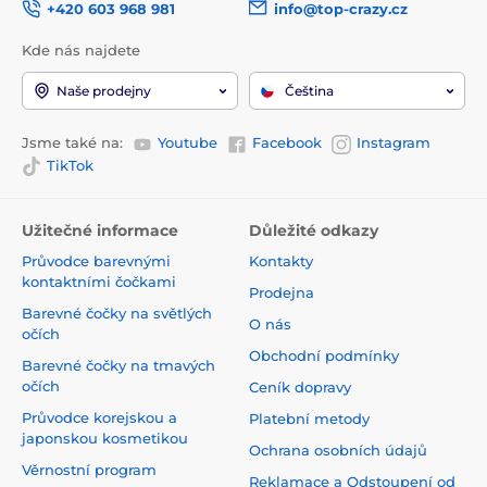
+420 603 968 981
info@top-crazy.cz
Kde nás najdete
Naše prodejny
Čeština
Jsme také na:
Youtube
Facebook
Instagram
TikTok
Užitečné informace
Důležité odkazy
Průvodce barevnými
Kontakty
kontaktními čočkami
Prodejna
Barevné čočky na světlých
O nás
očích
Obchodní podmínky
Barevné čočky na tmavých
očích
Ceník dopravy
Průvodce korejskou a
Platební metody
japonskou kosmetikou
Ochrana osobních údajů
Věrnostní program
Reklamace a Odstoupení od