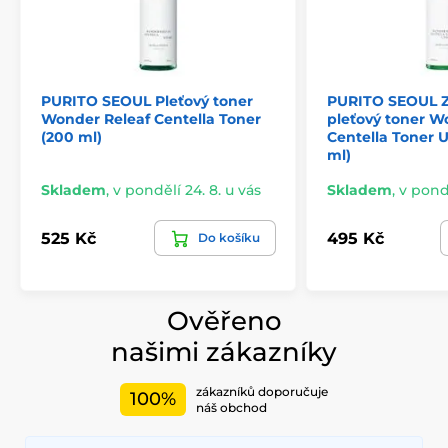
PURITO SEOUL Pleťový toner
PURITO SEOUL Zk
Wonder Releaf Centella Toner
pleťový toner W
(200 ml)
Centella Toner 
ml)
Skladem
,
v pondělí 24. 8. u vás
Skladem
,
v pondě
525 Kč
495 Kč
Do košíku
Ověřeno
našimi zákazníky
zákazníků doporučuje
100%
náš obchod