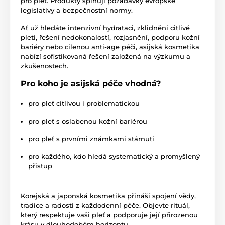
pro pleť. Produkty splňují požadavky evropské
legislativy a bezpečnostní normy.
Ať už hledáte intenzivní hydrataci, zklidnění citlivé
pleti, řešení nedokonalostí, rozjasnění, podporu kožní
bariéry nebo cílenou anti-age péči, asijská kosmetika
nabízí sofistikovaná řešení založená na výzkumu a
zkušenostech.
Pro koho je asijská péče vhodná?
pro pleť citlivou i problematickou
pro pleť s oslabenou kožní bariérou
pro pleť s prvními známkami stárnutí
pro každého, kdo hledá systematický a promyšlený
přístup
Korejská a japonská kosmetika přináší spojení vědy,
tradice a radosti z každodenní péče. Objevte rituál,
který respektuje vaši pleť a podporuje její přirozenou
krásu v dlouhodobém horizontu.