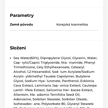
Parametry
Země původu
Korejská kosmetika
Složení
Sea Water(60%), Dipropylene Glycol, Glycerin, Water,
Cap- rylic/Capric Triglyceride, Nia- inamide, Phenyl
Trimethicone, Cely Ethylhexanoate, Cetearyl.
Alcohol, 1,2-Hexanediol, Sod- lum Acrylate/Sodium
Acrylo- yldimethyl Taurate Copolymer, Butylene
Glycol, Sodium Hya- luronate, Panthenol, Ecklonia
Cava Extract, Laminaria Jap- onica Extract, Caulerpa
Lentil- lifera Extract, Salicornia Her- bacea Extract,
Allantoin, Ma- adamio Ternifolia Seed Oil,
Adenosine, Sorbitan Stearate, Sorbitan Oleate,
lsohexadec- ane, Polysorbate 80, Glyceryl Stearate