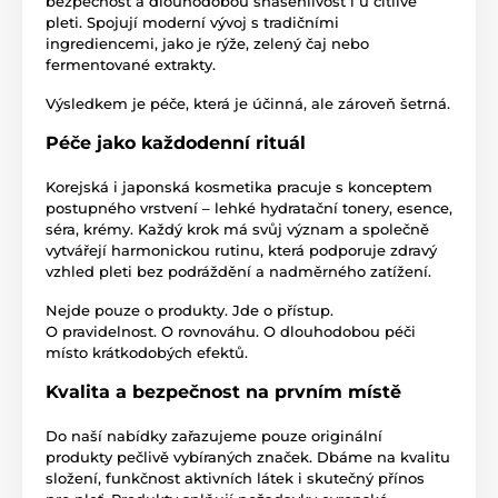
bezpečnost a dlouhodobou snášenlivost i u citlivé
pleti. Spojují moderní vývoj s tradičními
ingrediencemi, jako je rýže, zelený čaj nebo
fermentované extrakty.
Výsledkem je péče, která je účinná, ale zároveň šetrná.
Péče jako každodenní rituál
Korejská i japonská kosmetika pracuje s konceptem
postupného vrstvení – lehké hydratační tonery, esence,
séra, krémy. Každý krok má svůj význam a společně
vytvářejí harmonickou rutinu, která podporuje zdravý
vzhled pleti bez podráždění a nadměrného zatížení.
Nejde pouze o produkty. Jde o přístup.
O pravidelnost. O rovnováhu. O dlouhodobou péči
místo krátkodobých efektů.
Kvalita a bezpečnost na prvním místě
Do naší nabídky zařazujeme pouze originální
produkty pečlivě vybíraných značek. Dbáme na kvalitu
složení, funkčnost aktivních látek i skutečný přínos