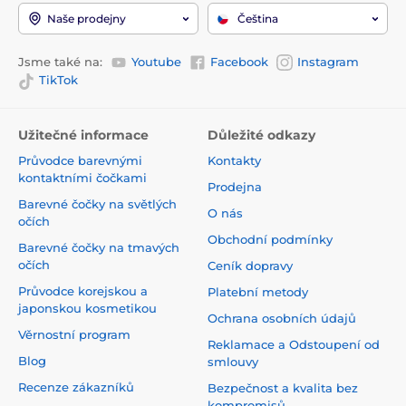
Naše prodejny
Čeština
Jsme také na:
Youtube
Facebook
Instagram
TikTok
Užitečné informace
Důležité odkazy
Průvodce barevnými
Kontakty
kontaktními čočkami
Prodejna
Barevné čočky na světlých
O nás
očích
Obchodní podmínky
Barevné čočky na tmavých
očích
Ceník dopravy
Průvodce korejskou a
Platební metody
japonskou kosmetikou
Ochrana osobních údajů
Věrnostní program
Reklamace a Odstoupení od
Blog
smlouvy
Recenze zákazníků
Bezpečnost a kvalita bez
kompromisů