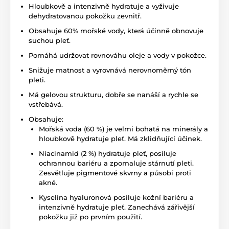
Hloubkově a intenzivně hydratuje a vyživuje
dehydratovanou pokožku zevnitř.
Obsahuje 60% mořské vody, která účinně obnovuje
suchou pleť.
Pomáhá udržovat rovnováhu oleje a vody v pokožce.
Snižuje matnost a vyrovnává nerovnoměrný tón
pleti.
Má gelovou strukturu, dobře se nanáší a rychle se
vstřebává.
Obsahuje:
Mořská voda (60 %) je velmi bohatá na minerály a
hloubkově hydratuje pleť. Má zklidňující účinek.
Niacinamid (2 %) hydratuje pleť, posiluje
ochrannou bariéru a zpomaluje stárnutí pleti.
Zesvětluje pigmentové skvrny a působí proti
akné.
Kyselina hyaluronová posiluje kožní bariéru a
intenzivně hydratuje pleť. Zanechává zářivější
pokožku již po prvním použití.