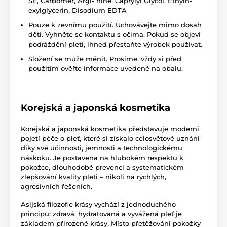
SE, Carbomer, Argi- nine, Caprylyl Glycol, Ethylh-
exylglycerin, Disodium EDTA
Pouze k zevnímu použití. Uchovávejte mimo dosah
dětí. Vyhněte se kontaktu s očima. Pokud se objeví
podráždění pleti, ihned přestaňte výrobek používat.
Složení se může měnit. Prosíme, vždy si před
použitím ověřte informace uvedené na obalu.
Korejská a japonská kosmetika
Korejská a japonská kosmetika představuje moderní
pojetí péče o pleť, které si získalo celosvětové uznání
díky své účinnosti, jemnosti a technologickému
náskoku. Je postavena na hlubokém respektu k
pokožce, dlouhodobé prevenci a systematickém
zlepšování kvality pleti – nikoli na rychlých,
agresivních řešeních.
Asijská filozofie krásy vychází z jednoduchého
principu: zdravá, hydratovaná a vyvážená pleť je
základem přirozené krásy. Místo přetěžování pokožky