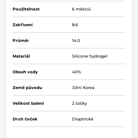
Použitelnost
6 měsíců
Zakřivení
8.6
Průměr
14.0
Materiál
Silicone hydrogel
Obsah vody
40%
Země původu
Jižní Korea
Velikost balení
2 čočky
Druh čoček
Dioptrické