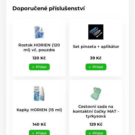
Doporučené příslušenství
Roztok HORIEN (120
Set pinzeta + aplikátor
ml) vč. pouzdra
39 Kč
120 Kč
Přidat
Přidat
Cestovní sada na
Kapky HORIEN (15 ml)
kontaktní čočky MAT -
tyrkysová
140 Kč
129 Kč
Přidat
Přidat