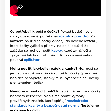
Co potřebuji k péči o čočky?
Pokud budeš nosit
čočky opakovaně, potřebuješ
roztok
a
pouzdro
. Po
každém použití se čočky vkládají do nového roztoku,
které čočky vyčistí a připraví na další použití. Ze
začátku se mohou hodit
kapky
, které zvlhčí oči a
zpříjemní tak komfort nošení. K nasazování někdo
používá
aplikátor
.
Mohu použít jakýkoliv roztok a kapky?
Ne, musí se
jednat o roztok na měkké kontaktní čočky (jiné v naší
nabídce nenajdete). Kapky musí být speciálně určeny
pro kontaktní čočky.
Nemohu si poškodit zrak?
Při správné péči jsou čočky
naprosto bezpečné. Nabízíme pouze výrobky
prověřených značek, které splňují
mezinárodní
standardy kvality a bezpečnostní normy
.
Testujeme
je na svých očích.