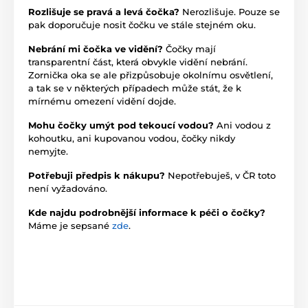
Rozlišuje se pravá a levá čočka?
Nerozlišuje. Pouze se
pak doporučuje nosit čočku ve stále stejném oku.
Nebrání mi čočka ve vidění?
Čočky mají
transparentní část, která obvykle vidění nebrání.
Zornička oka se ale přizpůsobuje okolnímu osvětlení,
a tak se v některých případech může stát, že k
mírnému omezení vidění dojde.
Mohu čočky umýt pod tekoucí vodou?
Ani vodou z
kohoutku, ani kupovanou vodou, čočky nikdy
nemyjte.
Potřebuji předpis k nákupu?
Nepotřebuješ, v ČR toto
není vyžadováno.
Kde najdu podrobnější informace k péči o čočky?
Máme je sepsané
zde
.