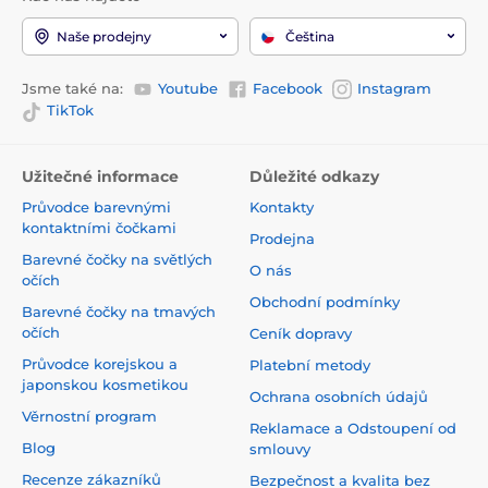
Naše prodejny
Čeština
Jsme také na:
Youtube
Facebook
Instagram
TikTok
Užitečné informace
Důležité odkazy
Průvodce barevnými
Kontakty
kontaktními čočkami
Prodejna
Barevné čočky na světlých
O nás
očích
Obchodní podmínky
Barevné čočky na tmavých
očích
Ceník dopravy
Průvodce korejskou a
Platební metody
japonskou kosmetikou
Ochrana osobních údajů
Věrnostní program
Reklamace a Odstoupení od
Blog
smlouvy
Recenze zákazníků
Bezpečnost a kvalita bez