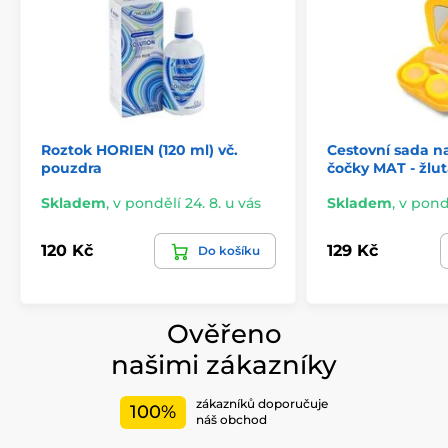
Roztok HORIEN (120 ml) vč.
Cestovní sada n
pouzdra
čočky MAT - žlu
Skladem
,
v pondělí 24. 8. u vás
Skladem
,
v pondě
120 Kč
129 Kč
Do košíku
Ověřeno
našimi zákazníky
zákazníků doporučuje
100%
náš obchod