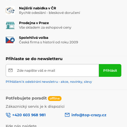
Nejširší nabídka v ČR
Rychlé odeslání - bleskové doručení
Prodejna v Praze
Vše skladem za eshopové ceny
Spolehlivá volba
Česká firma s historií od roku 2009
Přihlaste se do newsletteru
Zde napište váš e-mail
Přihlásit
Přihlášení k odebírání newsletru - akce, novinky, slevy
Potřebujete poradit
offline
Zákaznický servis je k dispozici
+420 603 968 981
info@top-crazy.cz
Kde nás najdete