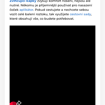
Zvlhčující kapky
zvyšují komfort nošení, nejsou ale
nutné. Někomu je příjemnější používat pro nasazení
čoček
aplikátor
. Pokud cestujete a nechcete sebou
vozit celé balení roztoku, tak využijete
cestovní sady
,
které obsahují vše, co budete potřebovat.