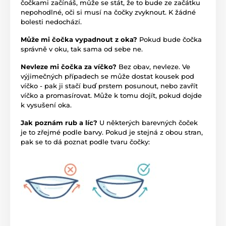
čočkami začínáš, může se stát, že to bude ze začátku
nepohodlné, oči si musí na čočky zvyknout. K žádné
bolesti nedochází.
Může mi čočka vypadnout z oka?
Pokud bude čočka
správně v oku, tak sama od sebe ne.
Nevleze mi čočka za víčko?
Bez obav, nevleze. Ve
výjimečných případech se může dostat kousek pod
víčko - pak ji stačí buď prstem posunout, nebo zavřít
víčko a promasírovat. Může k tomu dojít, pokud dojde
k vysušení oka.
Jak poznám rub a líc?
U některých barevných čoček
je to zřejmé podle barvy. Pokud je stejná z obou stran,
pak se to dá poznat podle tvaru čočky: