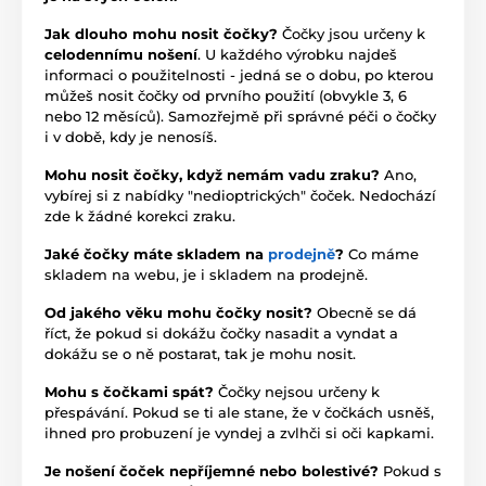
Jak dlouho mohu nosit čočky?
Čočky jsou určeny k
celodennímu nošení
. U každého výrobku najdeš
informaci o použitelnosti - jedná se o dobu, po kterou
můžeš nosit čočky od prvního použití (obvykle 3, 6
nebo 12 měsíců). Samozřejmě při správné péči o čočky
i v době, kdy je nenosíš.
Mohu nosit čočky, když nemám vadu zraku?
Ano,
vybírej si z nabídky "nedioptrických" čoček. Nedochází
zde k žádné korekci zraku.
Jaké čočky máte skladem na
prodejně
?
Co máme
skladem na webu, je i skladem na prodejně.
Od jakého věku mohu čočky nosit?
Obecně se dá
říct, že pokud si dokážu čočky nasadit a vyndat a
dokážu se o ně postarat, tak je mohu nosit.
Mohu s čočkami spát?
Čočky nejsou určeny k
přespávání. Pokud se ti ale stane, že v čočkách usněš,
ihned pro probuzení je vyndej a zvlhči si oči kapkami.
Je nošení čoček nepříjemné nebo bolestivé?
Pokud s