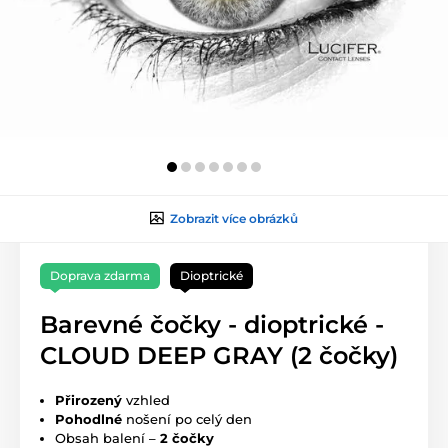
Zobrazit více obrázků
Doprava zdarma
Dioptrické
Barevné čočky - dioptrické -
CLOUD DEEP GRAY (2 čočky)
Přirozený
vzhled
Pohodlné
nošení po celý den
Obsah balení –
2 čočky