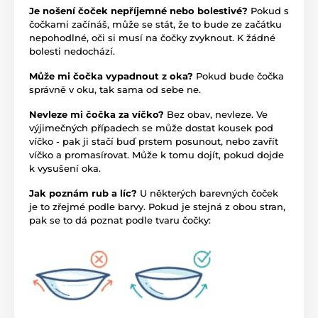
Je nošení čoček nepříjemné nebo bolestivé?
Pokud s
čočkami začínáš, může se stát, že to bude ze začátku
nepohodlné, oči si musí na čočky zvyknout. K žádné
bolesti nedochází.
Může mi čočka vypadnout z oka?
Pokud bude čočka
správně v oku, tak sama od sebe ne.
Nevleze mi čočka za víčko?
Bez obav, nevleze. Ve
výjimečných případech se může dostat kousek pod
víčko - pak ji stačí buď prstem posunout, nebo zavřít
víčko a promasírovat. Může k tomu dojít, pokud dojde
k vysušení oka.
Jak poznám rub a líc?
U některých barevných čoček
je to zřejmé podle barvy. Pokud je stejná z obou stran,
pak se to dá poznat podle tvaru čočky: