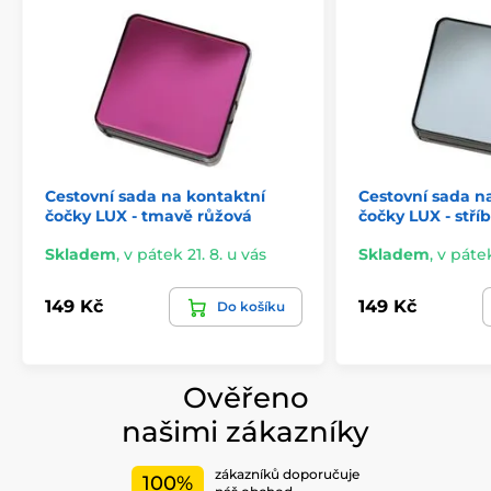
Cestovní sada na kontaktní
Cestovní sada n
čočky LUX - tmavě růžová
čočky LUX - stří
Skladem
,
v pátek 21. 8. u vás
Skladem
,
v pátek
149 Kč
149 Kč
Do košíku
Ověřeno
našimi zákazníky
zákazníků doporučuje
100%