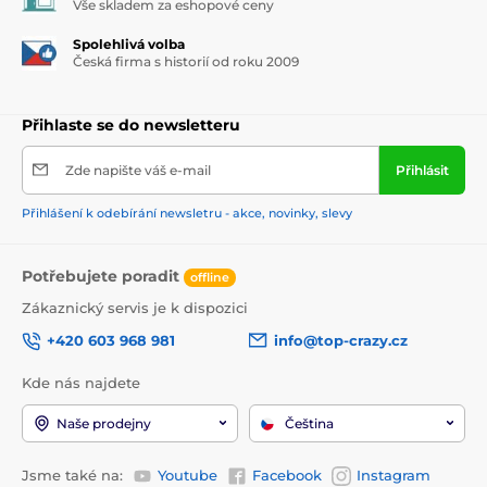
Vše skladem za eshopové ceny
Spolehlivá volba
Česká firma s historií od roku 2009
Přihlaste se do newsletteru
Zde napište váš e-mail
Přihlásit
Přihlášení k odebírání newsletru - akce, novinky, slevy
Potřebujete poradit
offline
Zákaznický servis je k dispozici
+420 603 968 981
info@top-crazy.cz
Kde nás najdete
Naše prodejny
Čeština
Jsme také na:
Youtube
Facebook
Instagram