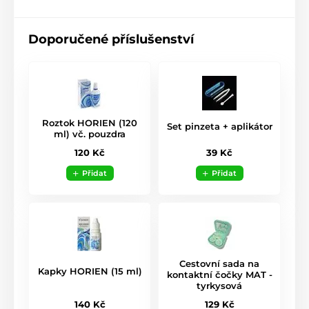
Doporučené příslušenství
Roztok HORIEN (120
Set pinzeta + aplikátor
ml) vč. pouzdra
39 Kč
120 Kč
Přidat
Přidat
Cestovní sada na
Kapky HORIEN (15 ml)
kontaktní čočky MAT -
tyrkysová
140 Kč
129 Kč