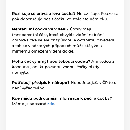
Rozlišuje se pravá a levá čočka?
Nerozlišuje. Pouze se
pak doporučuje nosit čočku ve stále stejném oku.
Nebrání mi čočka ve vidění?
Čočky mají
transparentní část, která obvykle vidění nebrání.
Zornička oka se ale přizpůsobuje okolnímu osvětlení,
a tak se v některých případech může stát, že k
mírnému omezení vidění dojde.
Mohu čočky umýt pod tekoucí vodou?
Ani vodou z
kohoutku, ani kupovanou vodou, čočky nikdy
nemyjte.
Potřebuji předpis k nákupu?
Nepotřebuješ, v ČR toto
není vyžadováno.
Kde najdu podrobnější informace k péči o čočky?
Máme je sepsané
zde
.