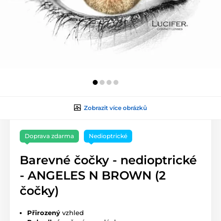
Zobrazit více obrázků
Doprava zdarma
Nedioptrické
Barevné čočky - nedioptrické
- ANGELES N BROWN (2
čočky)
Přirozený
vzhled