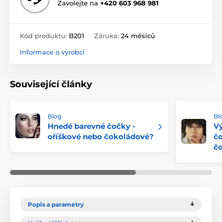
Zavolejte na
+420 603 968 981
Kód produktu:
B201
Záruka:
24 měsíců
Informace o výrobci
Související články
Blog
Bl
Hnedé barevné čočky -
Vý
oříškové nebo čokoládové?
č
č
Popis a parametry