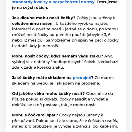
standardy kvality a bezpečnostní normy
.
Testujeme
je na svých očích.
Jak dlouho mohu nosit čočky?
Čočky jsou určeny k
celodennímu nošení
. U každého výrobku najdeš
informaci o použitelnosti - jedná se o dobu, po kterou
můžeš nosit čočky od prvního použití (obvykle 3, 6
nebo 12 měsíců). Samozřejmě při správné péči o čočky
i v době, kdy je nenosíš.
Mohu nosit čočky, když nemám vadu zraku?
Ano,
vybírej si z nabídky "nedioptrických" čoček. Nedochází
zde k žádné korekci zraku.
Jaké čočky máte skladem na
prodejně
?
Co máme
skladem na webu, je i skladem na prodejně.
Od jakého věku mohu čočky nosit?
Obecně se dá
říct, že pokud si dokážu čočky nasadit a vyndat a
dokážu se o ně postarat, tak je mohu nosit.
Mohu s čočkami spát?
Čočky nejsou určeny k
přespávání. Pokud se ti ale stane, že v čočkách usněš,
ihned pro probuzení je vyndej a zvlhči si oči kapkami.