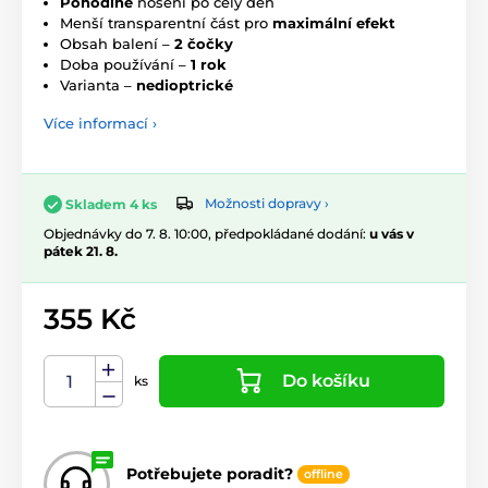
Pohodlné
nošení po celý den
Menší transparentní část pro
maximální efekt
Obsah balení –
2 čočky
Doba používání –
1 rok
Varianta –
nedioptrické
Více informací ›
Možnosti dopravy ›
Skladem 4 ks
Objednávky do 7. 8. 10:00, předpokládané dodání:
u vás v
pátek 21. 8.
355 Kč
Do košíku
ks
Potřebujete poradit?
offline