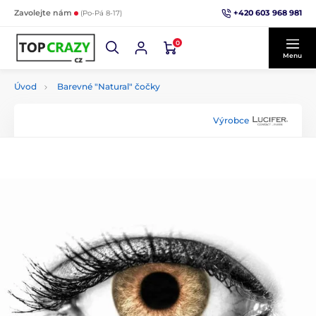
+420 603 968 981
Zavolejte nám
(Po-Pá 8-17)
0
Menu
Úvod
Barevné "Natural" čočky
Výrobce