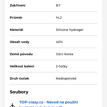
Zakřivení
8.7
Průměr
14.2
Materiál
Silicone hydrogel
Obsah vody
40%
Země původu
Jižní Korea
Velikost balení
2 čočky
Druh čoček
Nedioptrické
Soubory
TOP-crazy.cz - Návod na použití