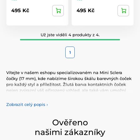
495 Kč
495 Kč
Už jste viděli 4 produkty z 4.
1
Vítejte v našem eshopu specializovaném na Mini Sclera
čočky (17 mm), kde nabízíme širokou škálu barevných čoček
pro každý styl a příležitost. Žlutá barva kontaktních čoček
nejen zvýrazní váš přirozený vzhled, ale také vám umožní
vyjádřit svou osobnost a jedinečnost. Vyberte si z naší pestré
nabídky barevných
čoček, které vám poskytnou komfort a
Zobrazit celý popis
›
bezpečnost po celý den. Přidejte do svého života trochu
barvy s našimi kvalitními čočkami, které splňují nejvyšší
standardy kvality a pohodlí.
Ověřeno
našimi zákazníky