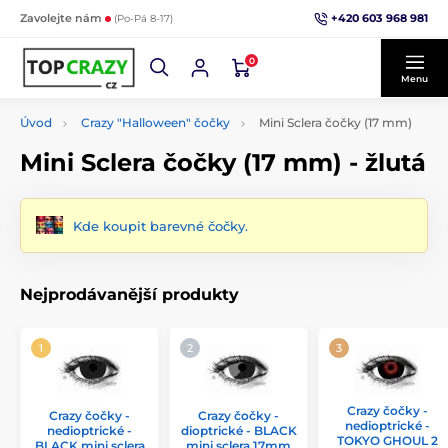
+420 603 968 981
Zavolejte nám
(Po-Pá 8-17)
0
Menu
Úvod
Crazy "Halloween" čočky
Mini Sclera čočky (17 mm)
Mini Sclera čočky (17 mm) - žlutá
Kde koupit barevné čočky.
Nejprodávanější produkty
Crazy čočky -
Crazy čočky -
Crazy čočky -
nedioptrické -
nedioptrické -
dioptrické - BLACK
TOKYO GHOUL 2
BLACK mini sclera
mini sclera 17mm