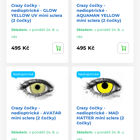
Crazy čočky -
Crazy čočky -
nedioptrické - GLOW
nedioptrické -
YELLOW UV mini sclera
AQUAMAN YELLOW
(2 čočky)
mini sclera (2 čočky)
Skladem
,
v pondělí 24. 8. u
Skladem
,
v pondělí 24. 8. u
vás
vás
495 Kč
495 Kč
Nedioptrické
Nedioptrické
Crazy čočky -
Crazy čočky -
nedioptrické - AVATAR
nedioptrické - MAD
mini sclera (2 čočky)
HATTER mini sclera (2
čočky)
Skladem
,
v pondělí 24. 8. u
Skladem
,
v pondělí 24. 8. u
vás
vás