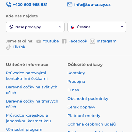
+420 603 968 981
info@top-crazy.cz
Kde nás najdete
Naše prodejny
Čeština
Jsme také na:
Youtube
Facebook
Instagram
TikTok
Užitečné informace
Důležité odkazy
Průvodce barevnými
Kontakty
kontaktními čočkami
Prodejna
Barevné čočky na světlých
O nás
očích
Obchodní podmínky
Barevné čočky na tmavých
očích
Ceník dopravy
Průvodce korejskou a
Platební metody
japonskou kosmetikou
Ochrana osobních údajů
Věrnostní program