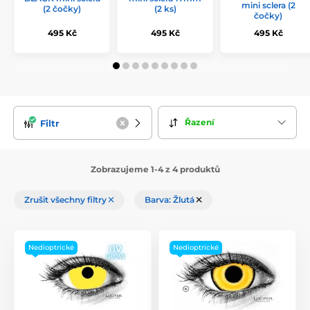
mini sclera (2
(2 čočky)
(2 ks)
čočky)
495 Kč
495 Kč
495 Kč
Řazení
Filtr
Zobrazujeme 1-4 z 4 produktů
Zrušit všechny filtry
Barva: Žlutá
Nedioptrické
Nedioptrické