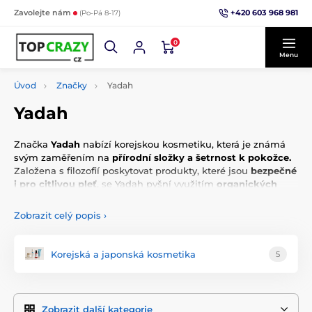
+420 603 968 981
Zavolejte nám
(Po-Pá 8-17)
0
Menu
Úvod
Značky
Yadah
Yadah
Značka
Yadah
nabízí korejskou kosmetiku, která je známá
svým zaměřením na
přírodní složky a šetrnost k pokožce.
Založena s filozofií poskytovat produkty, které jsou
bezpečné
i pro citlivou pleť
, se Yadah pyšní využitím
organických
složek bez škodlivých přísad
.
Zobrazit celý popis
›
Yadah se zaměřuje na produkty pro péči o pleť a dekorativní
kosmetiku, které jsou formulovány s ohledem na
minimalizaci rizika alergických reakcí a podráždění.
V
Korejská a japonská kosmetika
5
jejich nabídce najdeme vše od čistících přípravků,
hydratačních krémů až po BB krémy a make-up, vše s
důrazem na přírodní extrakty a bez parabenů, umělých
barviv, minerálních olejů či sulfátů.
Zobrazit další kategorie