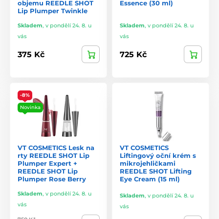
objemu REEDLE SHOT
Essence (30 ml)
Lip Plumper Twinkle
Skladem
,
v pondělí 24. 8. u
Skladem
,
v pondělí 24. 8. u
vás
vás
375 Kč
725 Kč
-8%
Novinka
VT COSMETICS Lesk na
VT COSMETICS
rty REEDLE SHOT Lip
Liftingový oční krém s
Plumper Expert +
mikrojehličkami
REEDLE SHOT Lip
REEDLE SHOT Lifting
Plumper Rose Berry
Eye Cream (15 ml)
Skladem
,
v pondělí 24. 8. u
Skladem
,
v pondělí 24. 8. u
vás
vás