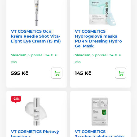
VT COSMETICS Oční
VT COSMETICS
krém Reedle Shot Vita-
Hydrogelová maska
Light Eye Cream (15 ml)
PDRN Dressing Hydro
Gel Mask
Skladem
,
v pondělí 24. 8. u
Skladem
,
v pondělí 24. 8. u
vás
vás
595 Kč
145 Kč
-21%
VT COSMETICS Pleťový
VT COSMETICS
booster s
3kroková pleťová péče