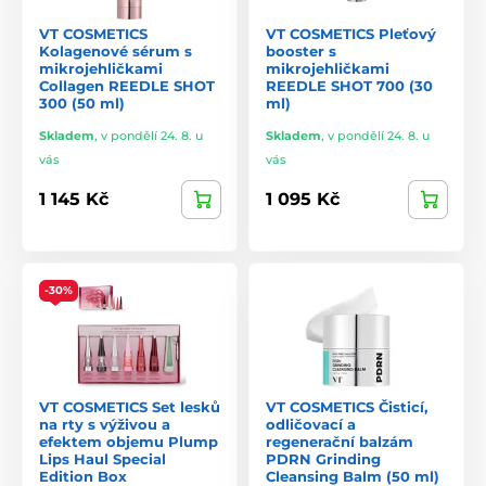
VT COSMETICS
VT COSMETICS Pleťový
Kolagenové sérum s
booster s
mikrojehličkami
mikrojehličkami
Collagen REEDLE SHOT
REEDLE SHOT 700 (30
300 (50 ml)
ml)
Skladem
,
v pondělí 24. 8. u
Skladem
,
v pondělí 24. 8. u
vás
vás
1 145 Kč
1 095 Kč
-30%
VT COSMETICS Set lesků
VT COSMETICS Čisticí,
na rty s výživou a
odličovací a
efektem objemu Plump
regenerační balzám
Lips Haul Special
PDRN Grinding
Edition Box
Cleansing Balm (50 ml)