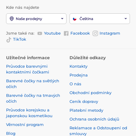
Kde nás najdete
Naše prodejny
Čeština
Jsme také na:
Youtube
Facebook
Instagram
TikTok
Užitečné informace
Důležité odkazy
Průvodce barevnými
Kontakty
kontaktními čočkami
Prodejna
Barevné čočky na světlých
O nás
očích
Obchodní podmínky
Barevné čočky na tmavých
očích
Ceník dopravy
Průvodce korejskou a
Platební metody
japonskou kosmetikou
Ochrana osobních údajů
Věrnostní program
Reklamace a Odstoupení od
Blog
smlouvy