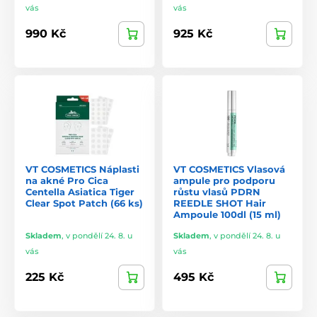
vás
vás
990 Kč
925 Kč
VT COSMETICS Náplasti
VT COSMETICS Vlasová
na akné Pro Cica
ampule pro podporu
Centella Asiatica Tiger
růstu vlasů PDRN
Clear Spot Patch (66 ks)
REEDLE SHOT Hair
Ampoule 100dl (15 ml)
Skladem
,
v pondělí 24. 8. u
Skladem
,
v pondělí 24. 8. u
vás
vás
225 Kč
495 Kč