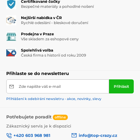
Certifikované čočky
Bezpečné materiály a pohodlné nošení
Nejširší nabídka v ČR
Rychlé odeslání - bleskové doručení
Prodejna v Praze
Vše skladem za eshopové ceny
Spolehlivá volba
Česká firma s historií od roku 2009
Přihlaste se do newsletteru
Zde napište váš e-mail
Přihlásit
Přihlášení k odebírání newsletru - akce, novinky, slevy
Potřebujete poradit
offline
Zákaznický servis je k dispozici
+420 603 968 981
info@top-crazy.cz