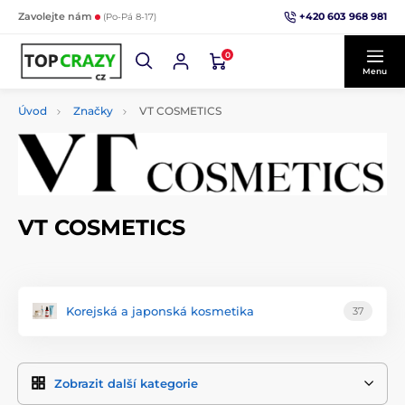
+420 603 968 981
Zavolejte nám
(Po-Pá 8-17)
0
Menu
Úvod
Značky
VT COSMETICS
VT COSMETICS
Korejská a japonská kosmetika
37
Zobrazit další kategorie