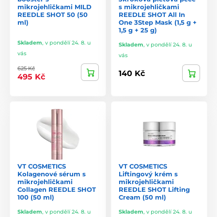
mikrojehličkami MILD
s mikrojehličkami
REEDLE SHOT 50 (50
REEDLE SHOT All In
ml)
One 3Step Mask (1,5 g +
1,5 g + 25 g)
Skladem
,
v pondělí 24. 8. u
Skladem
,
v pondělí 24. 8. u
vás
vás
625 Kč
140 Kč
495 Kč
VT COSMETICS
VT COSMETICS
Kolagenové sérum s
Liftingový krém s
mikrojehličkami
mikrojehličkami
Collagen REEDLE SHOT
REEDLE SHOT Lifting
100 (50 ml)
Cream (50 ml)
Skladem
,
v pondělí 24. 8. u
Skladem
,
v pondělí 24. 8. u