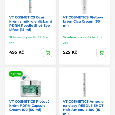
VT COSMETICS Oční
VT COSMETICS Pleťový
krém s mikrojehličkami
krém Cica Cream (50
PDRN Reedle Shot Eye
ml)
Lifter (15 ml)
Skladem
,
v pondělí 24. 8. u
Skladem
,
v pondělí 24. 8. u
vás
vás
495 Kč
525 Kč
Novinka
VT COSMETICS Pleťový
VT COSMETICS Ampule
krém PDRN Capsule
na vlasy REEDLE SHOT
Cream 100 (50 ml)
Hair Ampoule 100 (15
ml)