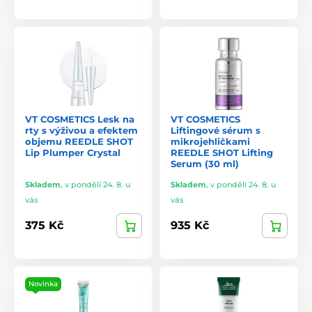
VT COSMETICS Lesk na
VT COSMETICS
rty s výživou a efektem
Liftingové sérum s
objemu REEDLE SHOT
mikrojehličkami
Lip Plumper Crystal
REEDLE SHOT Lifting
Serum (30 ml)
Skladem
,
v pondělí 24. 8. u
Skladem
,
v pondělí 24. 8. u
vás
vás
375 Kč
935 Kč
Novinka