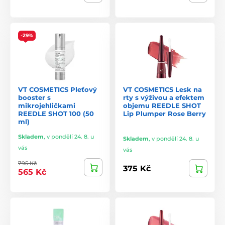
-29%
VT COSMETICS Pleťový
VT COSMETICS Lesk na
booster s
rty s výživou a efektem
mikrojehličkami
objemu REEDLE SHOT
REEDLE SHOT 100 (50
Lip Plumper Rose Berry
ml)
Skladem
,
v pondělí 24. 8. u
Skladem
,
v pondělí 24. 8. u
vás
vás
795 Kč
375 Kč
565 Kč