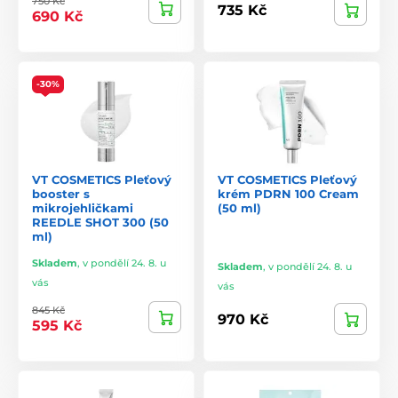
750 Kč
735 Kč
690 Kč
-30%
VT COSMETICS Pleťový
VT COSMETICS Pleťový
booster s
krém PDRN 100 Cream
mikrojehličkami
(50 ml)
REEDLE SHOT 300 (50
ml)
Skladem
,
v pondělí 24. 8. u
Skladem
,
v pondělí 24. 8. u
vás
vás
845 Kč
970 Kč
595 Kč