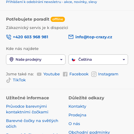
Přihlášení k odebírání newsletru - akce, novinky, slevy
Potřebujete poradit
offline
Zákaznický servis je k dispozici
+420 603 968 981
info@top-crazy.cz
Kde nás najdete
Naše prodejny
Čeština
Jsme také na:
Youtube
Facebook
Instagram
TikTok
Užitečné informace
Důležité odkazy
Průvodce barevnými
Kontakty
kontaktními čočkami
Prodejna
Barevné čočky na světlých
O nás
očích
Obchodní podmínky