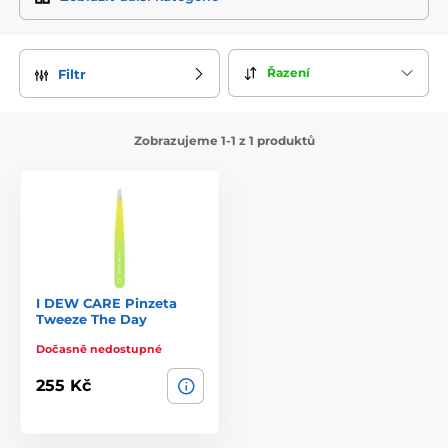
I Dew Care je značka, která přináší
inovace a zábavu do
péče o pleť
. S širokou škálou produktů, které jsou nejen
účinné, ale také přinášejí radost z jejich používání, se I Dew
Řazení
Filtr
Care stala oblíbenou volbou pro mnoho zákazníků po celém
světě. Ať už hledáte produkty pro hydrataci, ošetření
problematické pleti nebo jen něco, co vás v každodenní
rutině rozesměje, I Dew Care má pro vás řešení.
Zobrazujeme 1-1 z 1 produktů
I DEW CARE Pinzeta
Tweeze The Day
Dočasně nedostupné
255 Kč