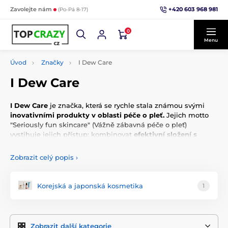
+420 603 968 981
Zavolejte nám
(Po-Pá 8-17)
0
Menu
Úvod
Značky
I Dew Care
I Dew Care
I Dew Care
je značka, která se rychle stala známou svými
inovativními produkty v oblasti péče o pleť.
Jejich motto
"Seriously fun skincare" (Vážně zábavná péče o pleť)
vystihuje jejich přístup: kombinovat
efektivní složení s
hravým designem a zajímavými texturami.
Tato značka,
která
čerpá z bohaté tradice korejské kosmetiky, se
Zobrazit celý popis
›
zaměřuje na vytváření produktů, které nejenže jsou
účinné, ale také přináší radost z každodenního rituálu
péče o pleť.
Korejská a japonská kosmetika
1
I Dew Care nabízí
širokou škálu produktů
, od hydratačních
sérum a čisticích přípravků až po masky na obličej a
produkty na péči o vlasy.
Zobrazit další kategorie