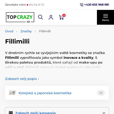
+420 603 968 981
Zavolejte nám
(Po-Pá 8-17)
0
Menu
Úvod
Značky
Fillimilli
Fillimilli
V dnešním rychle se vyvíjejícím světě kosmetiky se značka
Fillimilli
vyprofilovala jako symbol
inovace a kvality
. S
širokou paletou produktů,
které sahají od
make-upu po
péči o pleť,
Fillimilli oslovuje široké spektrum zákazníků
hledajících produkty, které nejen zlepšují
vzhled, ale také
pečují o zdraví a vitalitu pokožky.
Zobrazit celý popis
›
Fillimilli klade důraz na vývoj produktů, které jsou nejen na
špici technologického pokroku, ale také jsou vyrobeny z
Korejská a japonská kosmetika
10
kvalitních a bezpečných ingrediencí.
Tento přístup
zajišťuje, že každý produkt je nejen
efektivní, ale také
šetrný k pokožce.
Zobrazit další kategorie