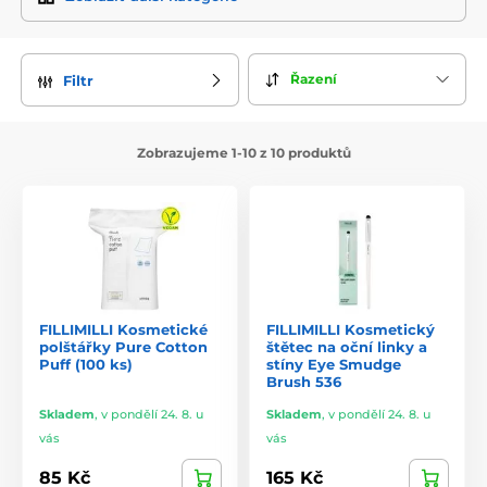
Ať už hledáte
dokonalý základ make-upu, kvalitní štětce,
inovativní řešení pro péči o pleť, nebo produkty speciálně
vyvinuté pro citlivou pokožku, Fillimilli nabízí produkty,
které vyhovují všem vašim potřebám.
Řazení
Filtr
Fillimilli se zavazuje k
udržitelnosti a etické výrobě.
Značka
usiluje o minimalizaci dopadu na životní prostředí a
podporuje etické postupy v celém svém dodavatelském
Zobrazujeme 1-10 z 10 produktů
řetězci.
Fillimilli je více než jen kosmetická značka; je to
symbol
inovace, kvality a etického přístupu k výrobě kosmetiky.
S
širokou nabídkou produktů navržených tak, aby vyhovovaly
potřebám moderního spotřebitele, Fillimilli stojí v čele
kosmetického průmyslu jako značka, která nejenže zlepšuje
vzhled, ale také podporuje zdraví a pohodu pokožky.
FILLIMILLI Kosmetické
FILLIMILLI Kosmetický
polštářky Pure Cotton
štětec na oční linky a
Puff (100 ks)
stíny Eye Smudge
Brush 536
Skladem
,
v pondělí 24. 8. u
Skladem
,
v pondělí 24. 8. u
vás
vás
85 Kč
165 Kč