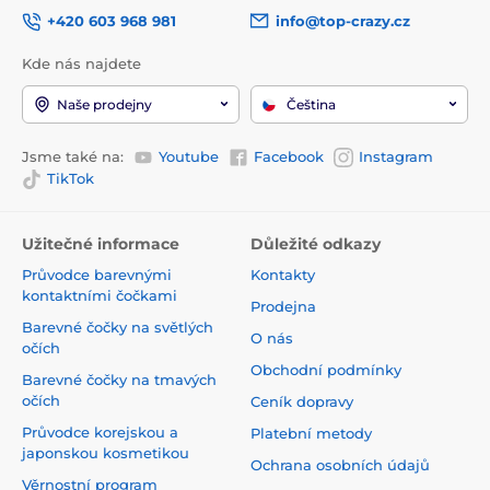
+420 603 968 981
info@top-crazy.cz
Kde nás najdete
Naše prodejny
Čeština
Jsme také na:
Youtube
Facebook
Instagram
TikTok
Užitečné informace
Důležité odkazy
Průvodce barevnými
Kontakty
kontaktními čočkami
Prodejna
Barevné čočky na světlých
O nás
očích
Obchodní podmínky
Barevné čočky na tmavých
očích
Ceník dopravy
Průvodce korejskou a
Platební metody
japonskou kosmetikou
Ochrana osobních údajů
Věrnostní program