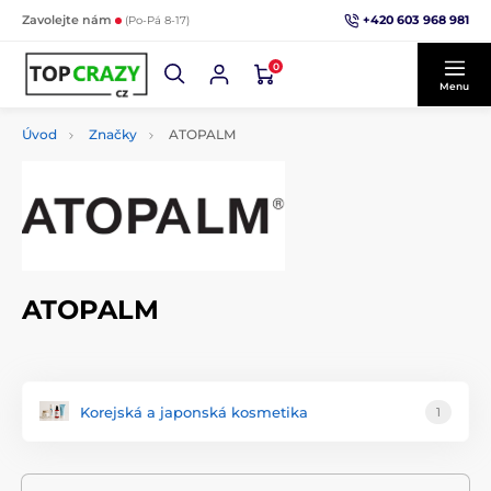
+420 603 968 981
Zavolejte nám
(Po-Pá 8-17)
0
Menu
Úvod
Značky
ATOPALM
ATOPALM
Korejská a japonská kosmetika
1