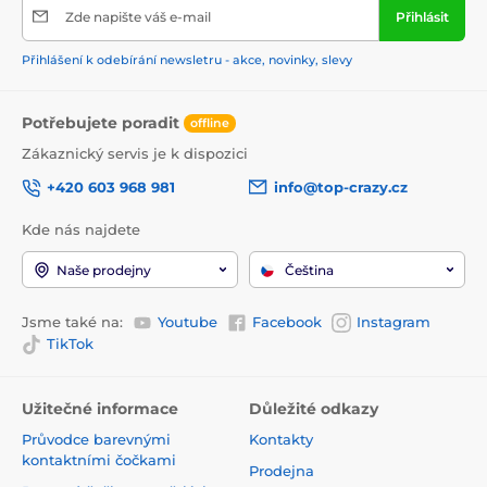
Zde napište váš e-mail
Přihlásit
Přihlášení k odebírání newsletru - akce, novinky, slevy
Potřebujete poradit
offline
Zákaznický servis je k dispozici
+420 603 968 981
info@top-crazy.cz
Kde nás najdete
Naše prodejny
Čeština
Jsme také na:
Youtube
Facebook
Instagram
TikTok
Užitečné informace
Důležité odkazy
Průvodce barevnými
Kontakty
kontaktními čočkami
Prodejna