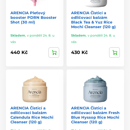
ARENCIA Pleťový
ARENCIA Čisticí a
booster PDRN Booster
odličovací balzám
Shot (30 ml)
Black Tea & Yuz Rice
Mochi Cleanser (120 g)
Skladem
,
v pondělí 24. 8. u
Skladem
,
v pondělí 24. 8. u
vás
vás
440 Kč
430 Kč
ARENCIA Čisticí a
ARENCIA Čisticí a
odličovací balzám
odličovací balzám Fresh
Calendula Rice Mochi
Blue Hyssop Rice Mochi
Cleanser (120 g)
Cleanser (120 g)