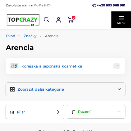
+420 603 968 981
Zavolejte nám
(Po-Pá 8-17)
0
Menu
Úvod
Značky
Arencia
Arencia
Korejská a japonská kosmetika
7
Zobrazit další kategorie
Řazení
Filtr