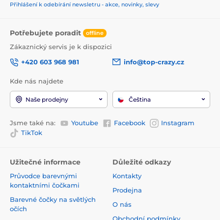
Přihlášení k odebírání newsletru - akce, novinky, slevy
Potřebujete poradit
offline
Zákaznický servis je k dispozici
+420 603 968 981
info@top-crazy.cz
Kde nás najdete
Naše prodejny
Čeština
Jsme také na:
Youtube
Facebook
Instagram
TikTok
Užitečné informace
Důležité odkazy
Průvodce barevnými
Kontakty
kontaktními čočkami
Prodejna
Barevné čočky na světlých
O nás
očích
Obchodní podmínky