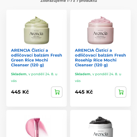
Zobrazujeme 1-7 z 7 produktů
ARENCIA Čisticí a
ARENCIA Čisticí a
odličovací balzám Fresh
odličovací balzám Fresh
Green Rice Mochi
Rosehip Rice Mochi
Cleanser (120 g)
Cleanser (120 g)
Skladem
,
v pondělí 24. 8. u
Skladem
,
v pondělí 24. 8. u
vás
vás
445 Kč
445 Kč