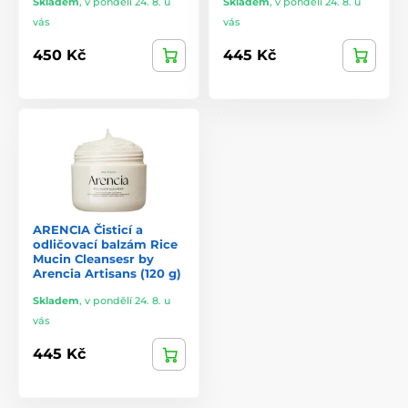
Skladem
,
v pondělí 24. 8. u
Skladem
,
v pondělí 24. 8. u
vás
vás
450 Kč
445 Kč
ARENCIA Čisticí a
odličovací balzám Rice
Mucin Cleansesr by
Arencia Artisans (120 g)
Skladem
,
v pondělí 24. 8. u
vás
445 Kč