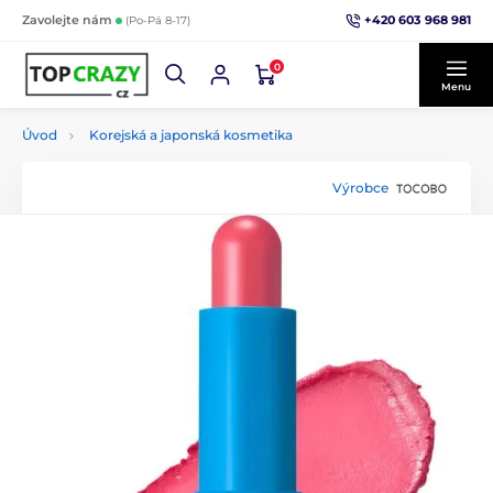
+420 603 968 981
Zavolejte nám
(Po-Pá 8-17)
0
Menu
Úvod
Korejská a japonská kosmetika
Výrobce