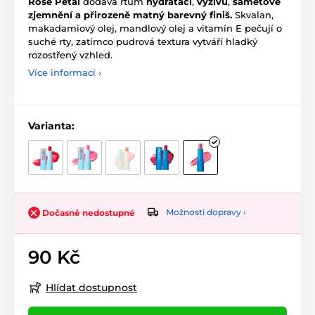
Rose Petal
dodává rtům
hydrataci
,
výživu
,
sametové
zjemnění
a přirozeně matný barevný finiš.
Skvalan,
makadamiový olej, mandlový olej a vitamín E pečují o
suché rty, zatímco pudrová textura vytváří hladký
rozostřený vzhled.
Více informací ›
Varianta:
Možnosti dopravy ›
Dočasně nedostupné
90 Kč
Hlídat dostupnost