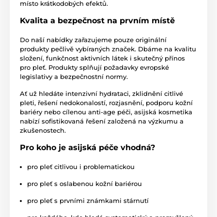
místo krátkodobých efektů.
Kvalita a bezpečnost na prvním místě
Do naší nabídky zařazujeme pouze originální
produkty pečlivě vybíraných značek. Dbáme na kvalitu
složení, funkčnost aktivních látek i skutečný přínos
pro pleť. Produkty splňují požadavky evropské
legislativy a bezpečnostní normy.
Ať už hledáte intenzivní hydrataci, zklidnění citlivé
pleti, řešení nedokonalostí, rozjasnění, podporu kožní
bariéry nebo cílenou anti-age péči, asijská kosmetika
nabízí sofistikovaná řešení založená na výzkumu a
zkušenostech.
Pro koho je asijská péče vhodná?
pro pleť citlivou i problematickou
pro pleť s oslabenou kožní bariérou
pro pleť s prvními známkami stárnutí