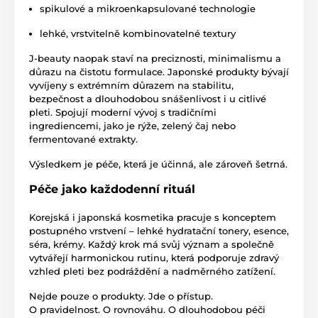
spikulové a mikroenkapsulované technologie
lehké, vrstvitelně kombinovatelné textury
J-beauty naopak staví na preciznosti, minimalismu a
důrazu na čistotu formulace. Japonské produkty bývají
vyvíjeny s extrémním důrazem na stabilitu,
bezpečnost a dlouhodobou snášenlivost i u citlivé
pleti. Spojují moderní vývoj s tradičními
ingrediencemi, jako je rýže, zelený čaj nebo
fermentované extrakty.
Výsledkem je péče, která je účinná, ale zároveň šetrná.
Péče jako každodenní rituál
Korejská i japonská kosmetika pracuje s konceptem
postupného vrstvení – lehké hydratační tonery, esence,
séra, krémy. Každý krok má svůj význam a společně
vytvářejí harmonickou rutinu, která podporuje zdravý
vzhled pleti bez podráždění a nadměrného zatížení.
Nejde pouze o produkty. Jde o přístup.
O pravidelnost. O rovnováhu. O dlouhodobou péči