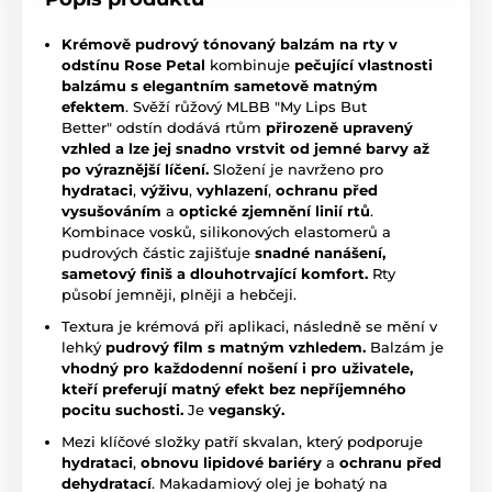
Krémově pudrový tónovaný balzám na rty v
odstínu Rose Petal
kombinuje
pečující vlastnosti
balzámu s elegantním sametově matným
efektem
. Svěží růžový MLBB "My Lips But
Better" odstín dodává rtům
přirozeně upravený
vzhled a lze jej snadno vrstvit od jemné barvy až
po výraznější líčení.
Složení je navrženo pro
hydrataci
,
výživu
,
vyhlazení
,
ochranu před
vysušováním
a
optické zjemnění linií rtů
.
Kombinace vosků, silikonových elastomerů a
pudrových částic zajišťuje
snadné nanášení,
sametový finiš a dlouhotrvající komfort.
Rty
působí jemněji, plněji a hebčeji.
Textura je krémová při aplikaci, následně se mění v
lehký
pudrový film s matným vzhledem.
Balzám je
vhodný pro každodenní nošení i pro uživatele,
kteří preferují matný efekt bez nepříjemného
pocitu suchosti.
Je
veganský.
Mezi klíčové složky patří skvalan, který podporuje
hydrataci
,
obnovu lipidové bariéry
a
ochranu před
dehydratací
. Makadamiový olej je bohatý na