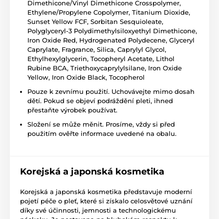
Dimethicone/Vinyl Dimethicone Crosspolymer,
Ethylene/Propylene Copolymer, Titanium Dioxide,
Sunset Yellow FCF, Sorbitan Sesquioleate,
Polyglyceryl-3 Polydimethylsiloxyethyl Dimethicone,
Iron Oxide Red, Hydrogenated Polydecene, Glyceryl
Caprylate, Fragrance, Silica, Caprylyl Glycol,
Ethylhexylglycerin, Tocopheryl Acetate, Lithol
Rubine BCA, Triethoxycaprylylsilane, Iron Oxide
Yellow, Iron Oxide Black, Tocopherol
Pouze k zevnímu použití. Uchovávejte mimo dosah
dětí. Pokud se objeví podráždění pleti, ihned
přestaňte výrobek používat.
Složení se může měnit. Prosíme, vždy si před
použitím ověřte informace uvedené na obalu.
Korejská a japonská kosmetika
Korejská a japonská kosmetika představuje moderní
pojetí péče o pleť, které si získalo celosvětové uznání
díky své účinnosti, jemnosti a technologickému