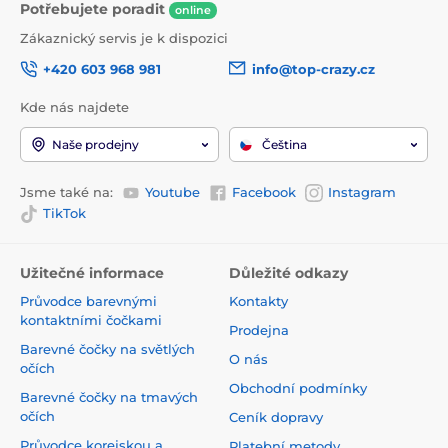
Potřebujete poradit
online
Zákaznický servis je k dispozici
+420 603 968 981
info@top-crazy.cz
Kde nás najdete
Naše prodejny
Čeština
Jsme také na:
Youtube
Facebook
Instagram
TikTok
Užitečné informace
Důležité odkazy
Průvodce barevnými
Kontakty
kontaktními čočkami
Prodejna
Barevné čočky na světlých
O nás
očích
Obchodní podmínky
Barevné čočky na tmavých
očích
Ceník dopravy
Průvodce korejskou a
Platební metody