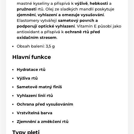
mastné kyseliny a přispívá k
výživě
,
hebkosti
a
pružnosti
rtů. Olej ze sladkých mandlí poskytuje
zjemnění
,
vyhla
zení a omezuje vysušování
.
Elastomery vytvářejí
sametový povrch a
podporují optické vyhlazení
. Vitamín E působí jako
antioxidant a přispívá k
ochraně rtů před
oxidačním stresem
.
Obsah balení: 3,5 g
Hlavní funkce
Hydratace rtů
Výživa rtů
Sametově matný finiš
Vyhlazení linií rtů
Ochrana před vysušováním
Vrstvitelná barva
Zjemnění a změkčení rtů
Typy pleti