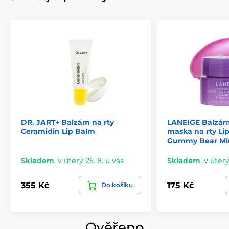
DR. JART+ Balzám na rty
LANEIGE Balzám
Ceramidin Lip Balm
maska na rty Li
Gummy Bear Mi
Skladem
,
v úterý 25. 8. u vás
Skladem
,
v úterý
355 Kč
175 Kč
Do košíku
Ověřeno