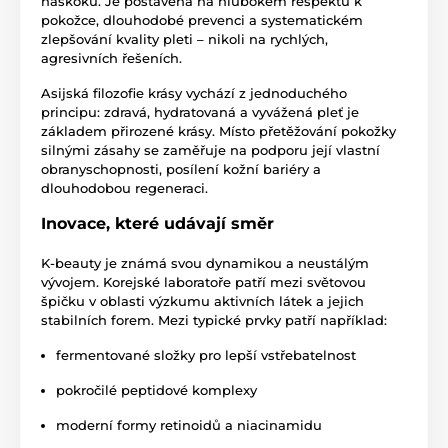
náskoku. Je postavena na hlubokém respektu k
pokožce, dlouhodobé prevenci a systematickém
zlepšování kvality pleti – nikoli na rychlých,
agresivních řešeních.
Asijská filozofie krásy vychází z jednoduchého
principu: zdravá, hydratovaná a vyvážená pleť je
základem přirozené krásy. Místo přetěžování pokožky
silnými zásahy se zaměřuje na podporu její vlastní
obranyschopnosti, posílení kožní bariéry a
dlouhodobou regeneraci.
Inovace, které udávají směr
K-beauty je známá svou dynamikou a neustálým
vývojem. Korejské laboratoře patří mezi světovou
špičku v oblasti výzkumu aktivních látek a jejich
stabilních forem. Mezi typické prvky patří například:
fermentované složky pro lepší vstřebatelnost
pokročilé peptidové komplexy
moderní formy retinoidů a niacinamidu