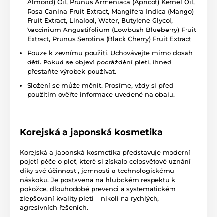
Almond) Oil, Prunus Armeniaca (Apricot) Kernel Oil,
Rosa Canina Fruit Extract, Mangifera Indica (Mango)
Fruit Extract, Linalool, Water, Butylene Glycol,
Vaccinium Angustifolium (Lowbush Blueberry) Fruit
Extract, Prunus Serotina (Black Cherry) Fruit Extract
Pouze k zevnímu použití. Uchovávejte mimo dosah
dětí. Pokud se objeví podráždění pleti, ihned
přestaňte výrobek používat.
Složení se může měnit. Prosíme, vždy si před
použitím ověřte informace uvedené na obalu.
Korejská a japonská kosmetika
Korejská a japonská kosmetika představuje moderní
pojetí péče o pleť, které si získalo celosvětové uznání
díky své účinnosti, jemnosti a technologickému
náskoku. Je postavena na hlubokém respektu k
pokožce, dlouhodobé prevenci a systematickém
zlepšování kvality pleti – nikoli na rychlých,
agresivních řešeních.