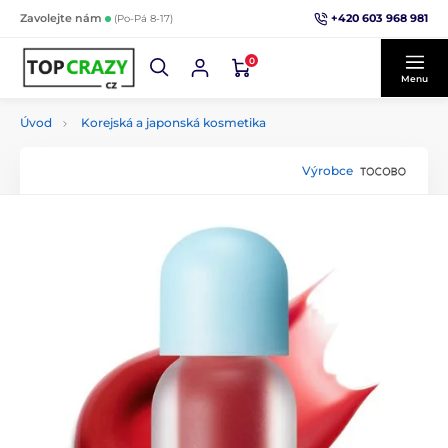
+420 603 968 981
Zavolejte nám
(Po-Pá 8-17)
0
Menu
Úvod
Korejská a japonská kosmetika
Výrobce