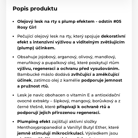
Popis produktu
Olejový lesk na rty s plump efektem - odstín #05
Rosy Girl
Pečující olejový lesk na rty, který spojuje
dekorativní
efekt s intenzivní výživou a viditelným zvětšujícím
(plump) účinkem.
Obsahuje jojobový, arganový, olivový, mandlový,
meruňkový a pupalkový olej, které poskytují rtům
výživu, regeneraci a ochranu před vysušováním.
Bambucké máslo dodává
zvlhčující a změkčující
účinek
, zatímco olej z kamélie
podporuje jemnost
a pružnost rtů.
Lesk je navíc obohacen o vitamin E a antioxidační
ovocné extrakty – šípkový, mangový, borůvkový a z
černé třešně, které
přispívají k ochraně rtů a
podporují jejich přirozenou regeneraci.
Plumping efekt
zajišťují aktivní složky
Menthoxypropanediol a Vanillyl Butyl Ether, které
jemně stimulují mikrocirkulaci.
Výsledkem jsou