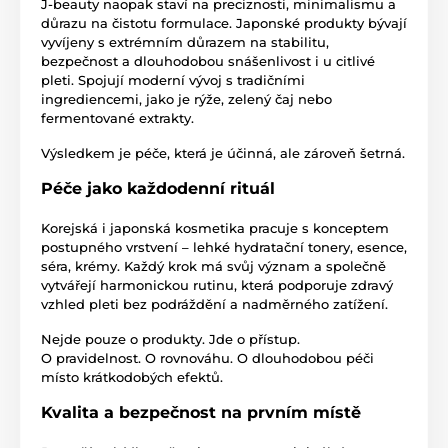
J-beauty naopak staví na preciznosti, minimalismu a
důrazu na čistotu formulace. Japonské produkty bývají
vyvíjeny s extrémním důrazem na stabilitu,
bezpečnost a dlouhodobou snášenlivost i u citlivé
pleti. Spojují moderní vývoj s tradičními
ingrediencemi, jako je rýže, zelený čaj nebo
fermentované extrakty.
Výsledkem je péče, která je účinná, ale zároveň šetrná.
Péče jako každodenní rituál
Korejská i japonská kosmetika pracuje s konceptem
postupného vrstvení – lehké hydratační tonery, esence,
séra, krémy. Každý krok má svůj význam a společně
vytvářejí harmonickou rutinu, která podporuje zdravý
vzhled pleti bez podráždění a nadměrného zatížení.
Nejde pouze o produkty. Jde o přístup.
O pravidelnost. O rovnováhu. O dlouhodobou péči
místo krátkodobých efektů.
Kvalita a bezpečnost na prvním místě