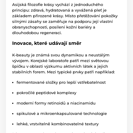
Asijská filozofie krásy vychází z jednoduchého
principu: zdravá, hydratovaná a vyvážená pleť je
základem přirozené krásy. Místo přetěžování pokožky
silnými zásahy se zaměřuje na podporu její vlastní
obranyschopnosti, posílení kožní bariéry a
dlouhodobou regeneraci.
Inovace, které udávají směr
K-beauty je známá svou dynamikou a neustálým
vývojem. Korejské laboratoře patří mezi světovou
špičku v oblasti výzkumu aktivních látek a jejich
stabilních forem. Mezi typické prvky patří například:
fermentované složky pro lepší vstřebatelnost
pokročilé peptidové komplexy
moderní formy retinoidů a niacinamidu
spikulové a mikroenkapsulované technologie
lehké, vrstvitelně kombinovatelné textury