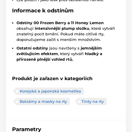
Informace k odstínům
Odstíny 00 Frozen Berry a 11 Honey Lemon
obsahují
intenzivnější plump složku
, která vytváří
znatelný pocit brnění. Pokud máte citlivé rty,
doporučujeme začít s menším množstvím.
Ostatní odstíny
jsou navrženy s
jemnějším
zvětšujícím efektem
, který vytváří
hladký a
přirozeně plnější vzhled rtů.
Produkt je zařazen v kategoriích
Korejská a japonská kosmetika
Balzámy a masky na rty
Tinty na rty
Parametry