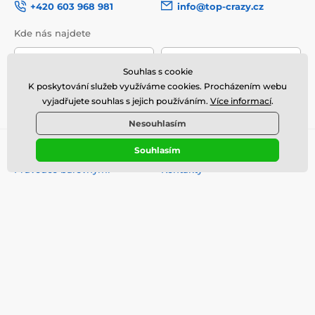
+420 603 968 981
info@top-crazy.cz
Kde nás najdete
Naše prodejny
Čeština
Souhlas s cookie
K poskytování služeb využíváme cookies. Procházením webu
Jsme také na:
Youtube
Facebook
Instagram
vyjadřujete souhlas s jejich používáním.
Více informací
.
TikTok
Nesouhlasím
Užitečné informace
Důležité odkazy
Souhlasím
Průvodce barevnými
Kontakty
kontaktními čočkami
Prodejna
Barevné čočky na světlých
O nás
očích
Obchodní podmínky
Barevné čočky na tmavých
očích
Ceník dopravy
Průvodce korejskou a
Platební metody
japonskou kosmetikou
Ochrana osobních údajů
Věrnostní program
Reklamace a Odstoupení od