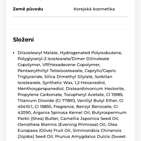
Země původu
Korejská kosmetika
Složení
Diisostearyl Malate, Hydrogenated Polyisobutene,
Polyglyceryl-2 Isostearate/Dimer Dilinoleate
Copolymer, VP/Hexadecene Copolymer,
Pentaerythrityl Tetraisostearate, Caprylic/Capric
Triglyceride, Silica Dimethyl Silylate, Sorbitan
Isostearate, Synthetic Wax, 1,2-Hexanediol,
Menthoxypropanediol, Disteardimonium Hectorite,
Propylene Carbonate, Tocopheryl Acetate, CI 15985,
Titanium Dioxide (CI 77891), Vanillyl Butyl Ether, CI
45410:1, CI 15850, Fragrance, Benzyl Benzoate, CI
42090, Argania Spinosa Kernel Oil, Butyrospermum
Parkii (Shea) Butter, Camellia Japonica Seed Oil,
Oenothera Biennis (Evening Primrose) Oil, Olea
Europaea (Olive) Fruit Oil, Simmondsia Chinensis
(Jojoba) Seed Oil, Prunus Amygdalus Dulcis (Sweet