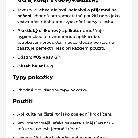
plnější, svěžejší a opticky zvětšené rty
.
Textura je
lehce olejová, nelepivá a příjemná na
nošení
, vhodná pro samostatné použití nebo jako
vrstva přes rtěnku pro zvýraznění barvy a lesku.
Praktický silikonový aplikátor
umožňuje
hygienickou a rovnoměrnou aplikaci bez
vstřebávání produktu, hladce klouže po rtech a
zajišťuje perfektní lesk při každém použití.
Odstín:
#05 Rosy Girl
Obsah balení
4 g
Typy pokožky
Vhodné pro všechny typy pokožky
Použití
Aplikujte na čisté rty jako poslední krok líčení.
Pro intenzivnější efekt naneste silnější vrstvu –
může se objevit jemné štípání.
Lze použít i jako lesk přes oblíbenou rtěnku.