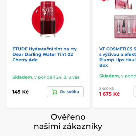
ETUDE Hydratační tint na rty
VT COSMETICS Se
Dear Darling Water Tint 02
s výživou a efe
Cherry Ade
Plump Lips Haul 
Box
Skladem
,
v pondě
Skladem
,
v pondělí 24. 8. u vás
2 400 Kč
145 Kč
Do košíku
1 675 Kč
Ověřeno
našimi zákazníky