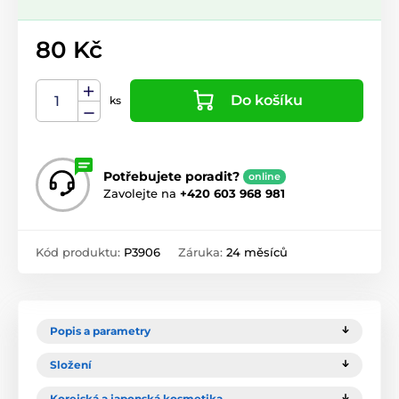
80 Kč
Do košíku
ks
Potřebujete poradit?
online
Zavolejte na
+420 603 968 981
Kód produktu:
P3906
Záruka:
24 měsíců
Popis a parametry
Složení
Korejská a japonská kosmetika