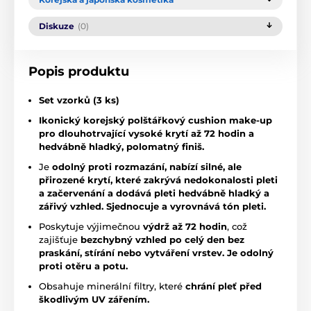
Diskuze
(0)
Popis produktu
Set vzorků (3 ks)
Ikonický korejský polštářkový cushion make-up
pro dlouhotrvající vysoké krytí až 72 hodin a
hedvábně hladký, polomatný finiš.
Je
odolný proti rozmazání, nabízí silné, ale
přirozené krytí, které zakrývá nedokonalosti pleti
a začervenání a dodává pleti hedvábně hladký a
zářivý vzhled. Sjednocuje a vyrovnává tón pleti.
Poskytuje výjimečnou
výdrž až 72 hodin
, což
zajišťuje
bezchybný vzhled po celý den bez
praskání, stírání nebo vytváření vrstev. Je odolný
proti otěru a potu.
Obsahuje minerální filtry, které
chrání pleť před
škodlivým UV zářením.