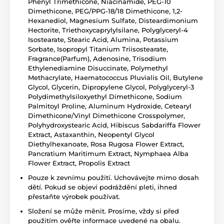
Phenyl Trimethicone, Niacinamide, PEG-10
Dimethicone, PEG/PPG-18/18 Dimethicone, 1,2-
Hexanediol, Magnesium Sulfate, Disteardimonium
Hectorite, Triethoxycaprylylsilane, Polyglyceryl-4
Isostearate, Stearic Acid, Alumina, Potassium
Sorbate, Isopropyl Titanium Triisostearate,
Fragrance(Parfum), Adenosine, Trisodium
Ethylenediamine Disuccinate, Polymethyl
Methacrylate, Haematococcus Pluvialis Oil, Butylene
Glycol, Glycerin, Dipropylene Glycol, Polyglyceryl-3
Polydimethylsiloxyethyl Dimethicone, Sodium
Palmitoyl Proline, Aluminum Hydroxide, Cetearyl
Dimethicone/Vinyl Dimethicone Crosspolymer,
Polyhydroxystearic Acid, Hibiscus Sabdariffa Flower
Extract, Astaxanthin, Neopentyl Glycol
Diethylhexanoate, Rosa Rugosa Flower Extract,
Pancratium Maritimum Extract, Nymphaea Alba
Flower Extract, Propolis Extract
Pouze k zevnímu použití. Uchovávejte mimo dosah
dětí. Pokud se objeví podráždění pleti, ihned
přestaňte výrobek používat.
Složení se může měnit. Prosíme, vždy si před
použitím ověřte informace uvedené na obalu.