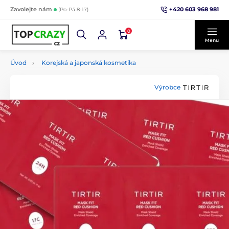
+420 603 968 981
Zavolejte nám
(Po-Pá 8-17)
0
Menu
Úvod
Korejská a japonská kosmetika
Výrobce