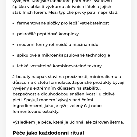
vývojem. Korejské laboratoře patří mezi světovou
špičku v oblasti výzkumu aktivních látek a jejich
stabilních forem. Mezi typické prvky patří například:
fermentované složky pro lepší vstřebatelnost
pokročilé peptidové komplexy
moderní formy retinoidů a niacinamidu
spikulové a mikroenkapsulované technologie
lehké, vrstvitelně kombinovatelné textury
J-beauty naopak staví na preciznosti, minimalismu a
důrazu na čistotu formulace. Japonské produkty bývají
vyvíjeny s extrémním důrazem na stabilitu,
bezpečnost a dlouhodobou snášenlivost i u citlivé
pleti. Spojují moderní vývoj s tradičními
ingrediencemi, jako je rýže, zelený čaj nebo
fermentované extrakty.
Výsledkem je péče, která je účinná, ale zároveň šetrná.
Péče jako každodenní rituál