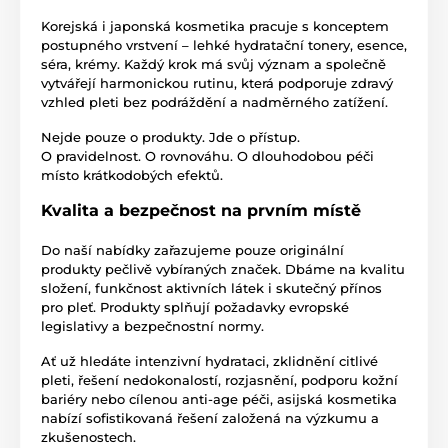
Korejská i japonská kosmetika pracuje s konceptem
postupného vrstvení – lehké hydratační tonery, esence,
séra, krémy. Každý krok má svůj význam a společně
vytvářejí harmonickou rutinu, která podporuje zdravý
vzhled pleti bez podráždění a nadměrného zatížení.
Nejde pouze o produkty. Jde o přístup.
O pravidelnost. O rovnováhu. O dlouhodobou péči
místo krátkodobých efektů.
Kvalita a bezpečnost na prvním místě
Do naší nabídky zařazujeme pouze originální
produkty pečlivě vybíraných značek. Dbáme na kvalitu
složení, funkčnost aktivních látek i skutečný přínos
pro pleť. Produkty splňují požadavky evropské
legislativy a bezpečnostní normy.
Ať už hledáte intenzivní hydrataci, zklidnění citlivé
pleti, řešení nedokonalostí, rozjasnění, podporu kožní
bariéry nebo cílenou anti-age péči, asijská kosmetika
nabízí sofistikovaná řešení založená na výzkumu a
zkušenostech.