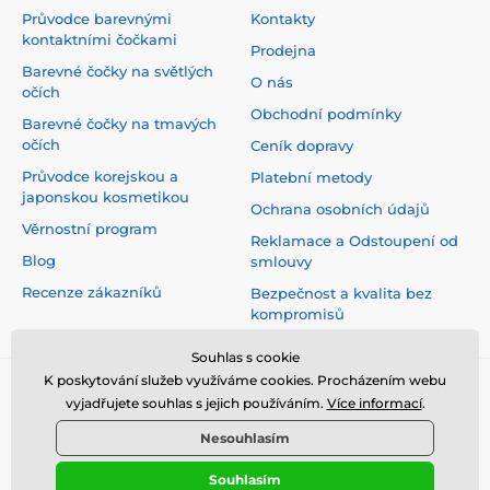
Průvodce barevnými
Kontakty
kontaktními čočkami
Prodejna
Barevné čočky na světlých
O nás
očích
Obchodní podmínky
Barevné čočky na tmavých
očích
Ceník dopravy
Průvodce korejskou a
Platební metody
japonskou kosmetikou
Ochrana osobních údajů
Věrnostní program
Reklamace a Odstoupení od
Blog
smlouvy
Recenze zákazníků
Bezpečnost a kvalita bez
kompromisů
Souhlas s cookie
K poskytování služeb využíváme cookies. Procházením webu
vyjadřujete souhlas s jejich používáním.
Více informací
.
Nesouhlasím
Souhlasím
© 2026 www.top-crazy.cz ⦁ E-shop vytvořila
SIMPLIA.cz