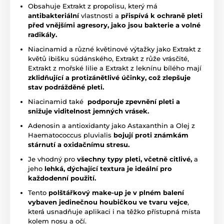
Obsahuje Extrakt z propolisu, který má
antibakteriální
vlastnosti a
přispívá k ochraně pleti
před vnějšími agresory, jako jsou bakterie a volné
radikály.
Niacinamid a různé květinové výtažky jako Extrakt z
květů ibišku súdánského, Extrakt z růže vrásčité,
Extrakt z mořské lilie a Extrakt z leknínu bílého mají
zklidňující a protizánětlivé účinky, což zlepšuje
stav podrážděné pleti.
Niacinamid také
podporuje zpevnění pleti a
snižuje viditelnost jemných vrásek.
Adenosin a antioxidanty jako Astaxanthin a Olej z
Haematococcus pluvialis
bojují proti známkám
stárnutí a oxidačnímu stresu.
Je vhodný pro
všechny typy pleti, včetně citlivé,
a
jeho
lehká, dýchající textura je ideální pro
každodenní použití.
Tento
polštářkový make-up je v plném balení
vybaven jedinečnou houbičkou ve tvaru vejce
,
která usnadňuje aplikaci i na těžko přístupná místa
kolem nosu a očí.