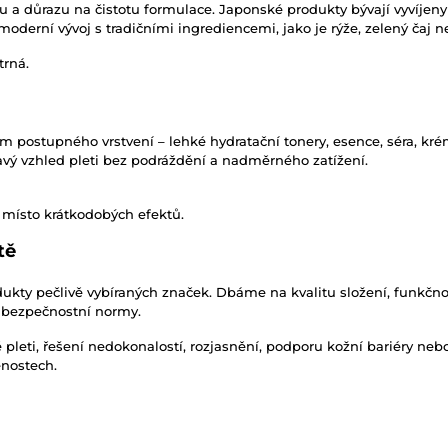
u a důrazu na čistotu formulace. Japonské produkty bývají vyvíjen
í moderní vývoj s tradičními ingrediencemi, jako je rýže, zelený čaj
trná.
m postupného vrstvení – lehké hydratační tonery, esence, séra, kr
avý vzhled pleti bez podráždění a nadměrného zatížení.
 místo krátkodobých efektů.
tě
kty pečlivě vybíraných značek. Dbáme na kvalitu složení, funkčnost
a bezpečnostní normy.
vé pleti, řešení nedokonalostí, rozjasnění, podporu kožní bariéry ne
enostech.