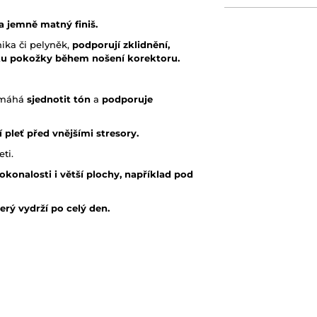
a jemně matný finiš.
rnika či pelyněk,
podporují zklidnění,
rtu pokožky během nošení korektoru.
omáhá
sjednotit tón
a
podporuje
í pleť před vnějšími stresory.
ti.
konalosti i větší plochy, například pod
erý vydrží po celý den.