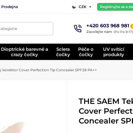
Prodejna
Registrujte se a z
CZK
+420 603 968 981
kategorie
Zavolejte nám
(Po-Pá 8-17
Dioptrické barevné a
Sclera
Péče o
UV svítící
crazy čočky
čočky
čočky
produkty
 korektor Cover Perfection Tip Concealer SPF28 PA++
THE SAEM Tek
Cover Perfect
Concealer SP