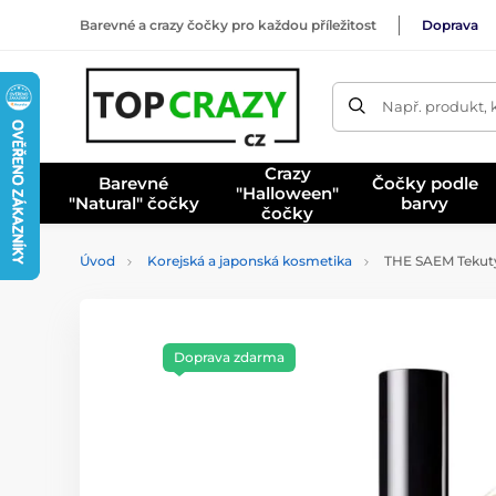
Barevné a crazy čočky pro každou příležitost
Doprava
Např. produkt, 
Crazy
Barevné
Čočky podle
"Halloween"
"Natural" čočky
barvy
čočky
Úvod
Korejská a japonská kosmetika
THE SAEM Tekutý
Doprava zdarma