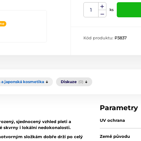
ks
ine
Kód produktu:
P3837
 a japonská kosmetika
Diskuze
(0)
Parametry
UV ochrana
ozený, sjednocený vzhled pleti a
skvrny i lokální nedokonalosti.
Země původu
ilmotvorným složkám dobře drží po celý