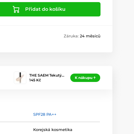
Přidat do košíku
Záruka:
24 měsíců
THE SAEM Tekutý…
K nákupu
145 Kč
SPF28 PA++
Korejská kosmetika