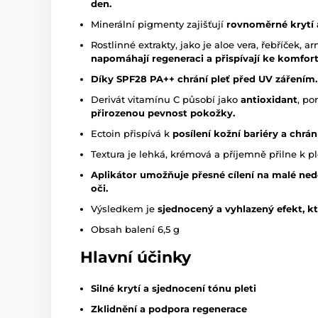
den.
Minerální pigmenty zajišťují
rovnoměrné krytí 
Rostlinné extrakty, jako je aloe vera, řebříček, a
napomáhají regeneraci a přispívají ke komfo
Díky
SPF28 PA++ chrání pleť před UV zářením.
Derivát vitamínu C působí jako
antioxidant
, p
přirozenou pevnost pokožky.
Ectoin přispívá k
posílení kožní bariéry
a chrán
Textura je lehká, krémová a příjemně přilne k ple
Aplikátor umožňuje přesné cílení na malé nedo
oči.
Výsledkem je
sjednocený a vyhlazený efekt, kt
Obsah balení 6,5 g
Hlavní účinky
Silné krytí a sjednocení tónu pleti
Zklidnění a podpora regenerace