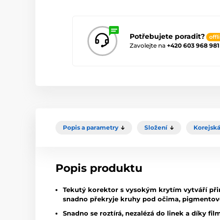
Potřebujete poradit?
offl
Zavolejte na
+420 603 968 981
Popis a parametry
Složení
Korejská
Popis produktu
Tekutý korektor s vysokým krytím vytváří přir
snadno překryje kruhy pod očima, pigmentové 
Snadno se roztírá, nezalézá do linek a díky f