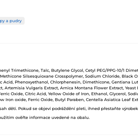
py a pudry
henyl Trimethicone, Talc, Butylene Glycol, Cetyl PEG/PPG-10/1 Dim
Methicone Silsesquioxane Crosspolymer, Sodium Chloride, Black O
earic Acid, Phenoxyethanol, Chlorphenesin, Dimethicone, Gentiana L
t, Artemisia Vulgaris Extract, Arnica Montana Flower Extract, Yeast 
rric Oxide, Citric Acid, Yellow Oxide of Iron, Ethanol, Glycerol, S
 Iron oxide, Ferric Oxide, Butyl Paraben, Centella Asiatica Leaf Ext
h dětí. Pokud se objeví podráždění pleti, ihned přestaňte výrobek
oužitím ověřte informace uvedené na obalu.